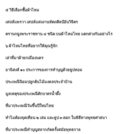
๕ วิธีเลือกซื้อผ้าไหม
เสน่ห์แพรวา เสน่ห์แห่งงานหัตถศิลป์อันวิจิตร
ตรานกยูงพระราชทาน ๔ ชนิด บนผ้าไหมไทย แตกต่างกันอย่างไร
๖ ผ้าไหมไทยที่อยากให้คุณรู้จัก
เล่าที่มาผ้ายกเมืองนคร
อานิสงส์ ๑๐ ประการของการทำบุญด้วยธูปหอม
ประเพณีนิยมปลูกต้นไม้มงคลประจำบ้าน
มูลเหตุของประเพณีตักบาตรน้ำผึ้ง
ที่มาประเพณีวันขึ้นปีใหม่ไทย
ทำไมต้องจุดเทียน ๒ เล่ม และธูป ๓ ดอก ในพิธีทางพุทธศาสนา
ที่มาประเพณีทำบุญสลากภัตครั้งสมัยพุทธกาล