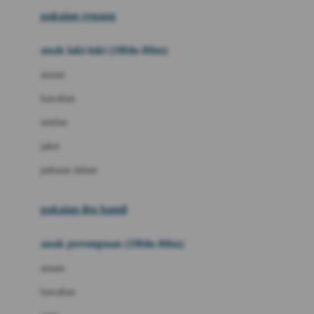
Buggygear
pakaian renang
Bumkins
anak laki-laki (18bln-8thn)
C
atasan
Cetaphil
bawahan
Chicco
setelan
Childlife
jaket
Clevamama
pakaian dalam
Cocolatte
Cottonseeds
pakaian ibu hamil
Cozy N Safe
anak perempuan (18bln-8thn)
Crane
atasan
Cybex
bawahan
D