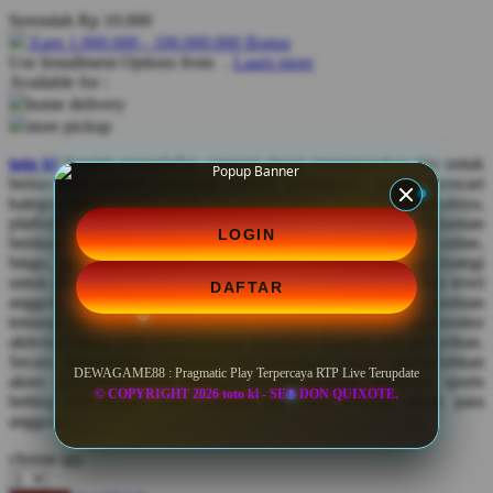
Serendah
Rp 10.000
Q
Earn
1.000.000
-
100.000.000
Bonus
Use Installment Options from
.
Laarn more
QV Baby
Available for :
home delivery
store pickup
R
toto kl
Setelah mengdaftar, anggota dapat menggunakan tips untuk
Real Shades
bernavigasi melalui beragam pilihan permainan, seperti mencari
kategori game sesuai minat atau menemukan judul baru. Misalnya,
Red Castle
platform menyediakan arahan untuk memfilter permainan
LOGIN
berdasarkan populeritas atau jenisnya, misalnya kasino online,
Ribbon Madness
bingo, atau taruhan olahraga. Platform juga memberikan strategi
untuk penggunaan efektif fitur-fitur, seperti mengelola poin dan level
DAFTAR
S
anggota. Untuk meningkatkan pengalaman pengguna, ada panduan
tentang cara cepat beralih antara kategori permainan, memonitor
Sebamed
aktivitas akun, dan memvalidasi transaksi deposit dan penarikan.
Secara keseluruhan, platform ini bertujuan untuk memudahkan
Silver Cross
DEWAGAME88 : Pragmatic Play Terpercaya RTP Live Terupdate
akses dan pemahaman berbagai bentuk gaming, termasuk sports
© COPYRIGHT 2026 toto kl - SEO DON QUIXOTE.
betting dan digital slots, dengan tips yang relevan untuk para
Simply Idea
anggota.
Skip Hop
choose qty
Spectra