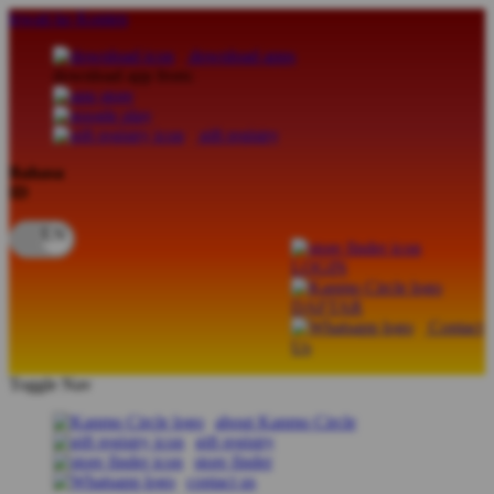
lewati ke Konten
download apps
download app from:
gift registry
Bahasa
ID
LOGIN
DAFTAR
Contact
Us
Toggle Nav
about Kanmo Circle
gift registry
store finder
contact us