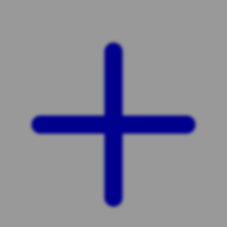
X
Xootz
Y
Yamatoya
Z
Zaxy
Zoggs
0-9
4Moms
59S