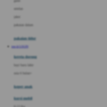
gaun
Dae Organics
setelan
Docare
jaket
Doona
pakaian dalam
Down To Earth
Drew
pakaian tidur
Dr. Brown's
toto kl LOGIN
E
kereta dorong
ELC
bayi baru lahir
Ergobaby
usia 6 bulan+
Expert Care
koper anak
Ezyroller
kursi mobil
F
0-13 Kg