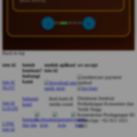
Anda dalam leaderboard.
‹
›
Back to top
toto kl
butuh
unduh aplikasi
we accept
bantuan?
toto kl
hubungi
kami
toto kl
SLOT
Direktorat Jenderal
hubungi
ikuti kami di
toto kl
Perlindungan Konsumen dan
kami
media sosial
LOGIN
Tertib Niaga
Kementerian Perdagangan RI
bantuan
WhatsApp: +62 812 1021
LINK
dan faq
3625
toto kl