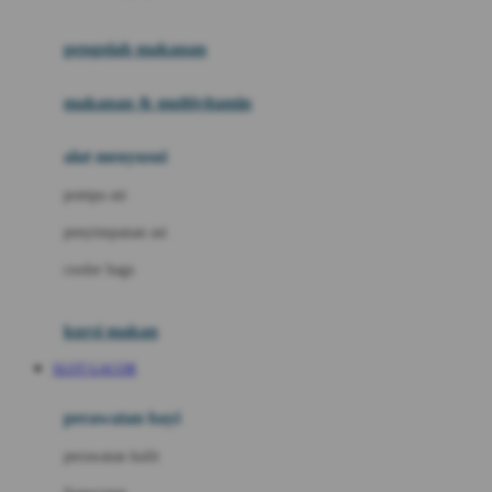
Joie
pengolah makanan
Joolz
Jujube
makanan & multivitamin
K
alat menyusui
Kiddycuts
pompa asi
Kumon
penyimpanan asi
L
cooler bags
Leapfrog
kursi makan
Leclerc
SLOT GACOR
Lee Vierra
Lillebaby
perawatan bayi
Little Bird Told Me
perawatan kulit
Little Miss Janis