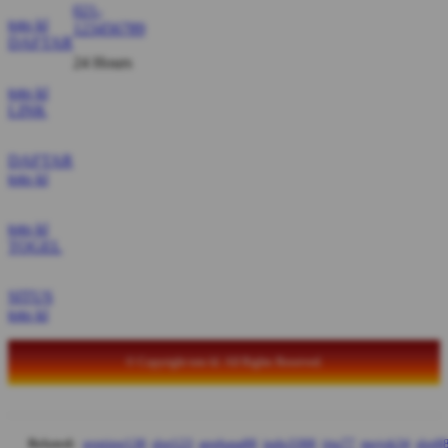
021-
toto kl
123456789
DAFTAR
24 Hours
toto kl
LINK
DAFTAR
toto kl
toto kl
TOGEL
SITUS
toto kl
© Copyright toto kl. All Rights Reserved.
Related:
genting138
slot123
angkasa88
indo3388
jitu77
mojok34
slot8