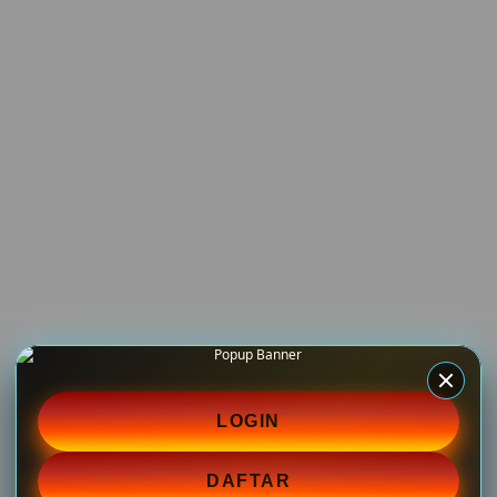
LOGIN
DAFTAR