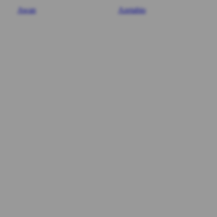
Awan
Azetabio