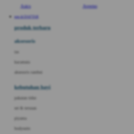
Asics
Aveeno
toto kl DAFTAR
produk terbaru
aksesoris
tas
kacamata
aksesoris rambut
kebutuhan bayi
pakaian tidur
set & terusan
piyama
bodysuits