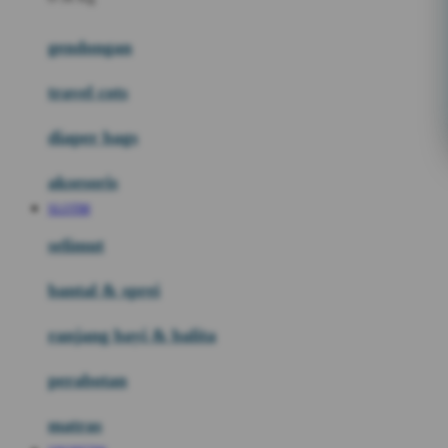
gendongan
travel cots
diaper bags
aksesoris
SLOT88
selimut
bantal & sprei
ranjang bayi & balita
perabotan
matras