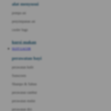
alat menyusui
pompa asi
penyimpanan asi
cooler bags
kursi makan
SLOT GACOR
perawatan bayi
perawatan kulit
Sunscreen
Shampo & Sabun
perawatan rambut
perawatan mulut
perawatan diri