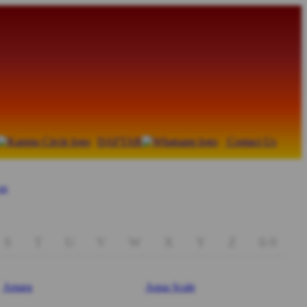
DAFTAR
Contact Us
us
S
T
U
V
W
X
Y
Z
0-9
Amara
Aqua Scale