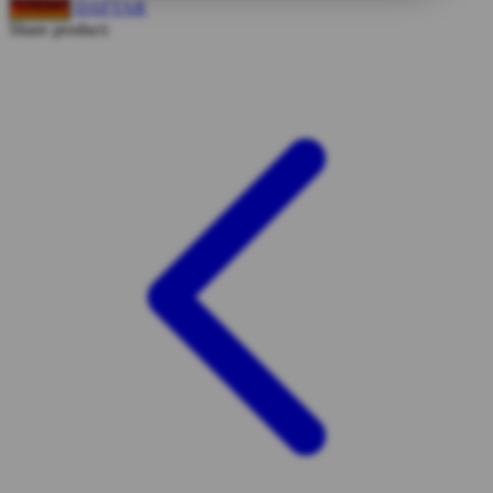
DAFTAR
LOGIN
Squishmallows
Share product:
Starbooks
Stick-O
Stokke
Sudocrem
Sumimo
Sunnylife
Sun-Staches
Swimava
T
Tommee Tippee
Trunki
Tutti Bambini