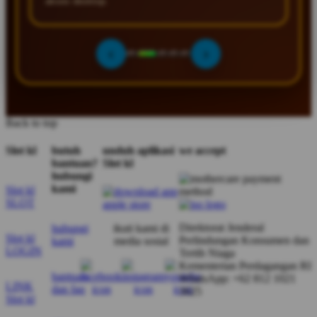
Anda dalam leaderboard.
‹
›
Back to top
Slot kl
butuh
unduh aplikasi
we accept
bantuan?
Slot kl
hubungi
kami
Slot kl
SLOT
Direktorat Jenderal
hubungi
ikuti kami di
Slot kl
Perlindungan Konsumen dan
kami
media sosial
LOGIN
Tertib Niaga
Kementerian Perdagangan RI
bantuan
WhatsApp: +62 812 1021
LINK
dan faq
3625
Slot kl