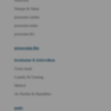
Sunscreen
London Taxi
Shampo & Sabun
Love To Dream
perawatan rambut
perawatan mulut
M
perawatan diri
Magformers
Mama's Choice
perawatan ibu
Mamas&Papas
kesehatan & kebersihan
Mamaway
Tissue basah
Maxi Cosi
Laundry & Cleaning
Megabloks
Medical
Micro
Air Purifier & Humidifier
MiDeer
Mimi & Lula
potty