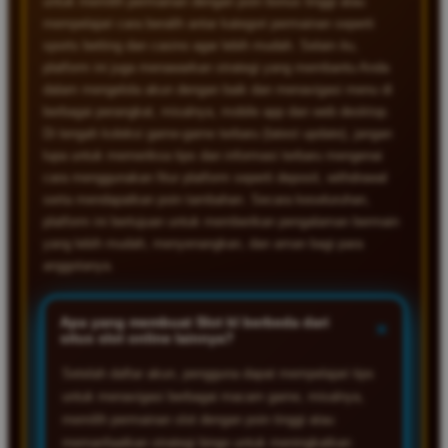
untuk memilih permainan dengan poin bonus tinggi atau
mempelajari cara beralih antar kategori permainan seperti
sports betting dan casino agar lebih mudah. Selain itu,
platform ini juga menawarkan strategi yang membantu Anda
dalam mengelola akun dengan baik dan menavigasi menu di
berbagai perangkat, misalnya, mobile app dan web desktop.
Di tengah koleksi game-game terbaru (latest update), jangan
lupa untuk memeriksa tips dan informasi terbaru mengenai
cara menggunakan fitur platform seperti deposit, withdrawal
serta mendapatkan poin tambahan. Secara keseluruhan,
platform ini bertujuan untuk memberikan pengalaman bermain
yang lebih mudah, menyenangkan, dan aman bagi para
anggotanya.
Apa yang membuat Slot kl berbeda dari
+
situs slot online lainnya?
Setelah daftar akun, pengguna dapat mempelajari tips
untuk menavigasi berbagai macam game, misalnya,
memilih permainan slot dengan poin tinggi atau
memanfaatkan strategi bingo untuk meningkatkan