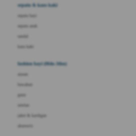
Beauty Barn
sepatu & kaus kaki
Bio Oil
sepatu bayi
Biolane
sepatu anak
Bite Fighters
sandal
Bizzi Growin
kaus kaki
Blackmores
fashion bayi (0bln-3thn)
Blooming Marvellous
atasan
Bonnels
bawahan
Bravado
gaun
Bruder
setelan
Brush Baby
jaket & kardigan
Buds Organics
aksesoris
Bugaboo