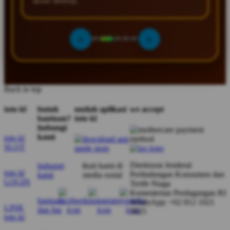
‹
›
Back to top
toto kl
butuh
unduh aplikasi
we accept
bantuan?
toto kl
hubungi
kami
toto kl
SLOT
Direktorat Jenderal
hubungi
ikuti kami di
toto kl
Perlindungan Konsumen dan
kami
media sosial
LOGIN
Tertib Niaga
Kementerian Perdagangan RI
bantuan
WhatsApp: +62 812 1021
LINK
dan faq
3625
toto kl