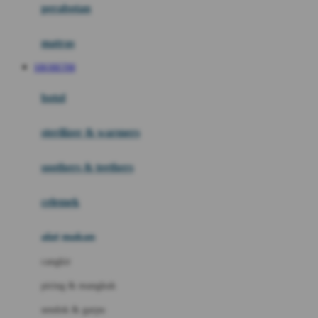
perabotan
Happy Tummy
Hauck
matras
Havaianas
SBOBET88
Hegen
botol
Hot Wheels
sterilizer & warmers
Hybrid
soothers & teethers
I
Inlacta DHA
celemek
Interlac
alat makan
Ivenet
cangkir
J
piring & mangkuk
Jack N Jill
sendok & garpu