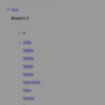
toto kl
Brand A-Z
A
Addo
Adidas
Airfree
Alamii
Amara
Aqua Scale
Asics
Aveeno