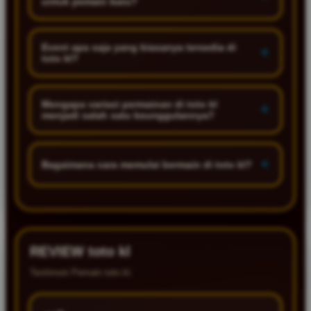
untuk pemain baru?
Setelah melakukan pendaftaran atau registration,
anggota dapat memanfaatkan tips untuk menavigasi
Event apa saja yang biasanya tersedia di
+
toto kl?
berbagai permainan, seperti beralih antara kategori slot,
bingo, dan permainan meja. Contohnya, pengguna
Setelah register sebagai anggota baru, kamu bisa
dapat memilih permainan yang memiliki poin tinggi
menggunakan tips berbagai macam cara untuk
Mengapa variasi permainan di toto kl
untuk meningkatkan peluang menang. Platform ini juga
+
menjadi salah satu keunggulannya?
menjelajahi berbagai permainan seperti slot, bingo, atau
menyediakan strategi untuk penggunaan efektif dalam
permainan meja. Misalnya, kamu bisa memilih
olahraga dan game bingo, misalnya dengan
Setelah mendaftar sebagai anggota, Anda dapat
permainan dengan poin tinggi untuk memaksimalkan
menganalisis peringkat permainan untuk membuat
menggunakan tips untuk menavigasi berbagai
+
peluangmu. Platform ini juga memberikan strategi
Bagaimana cara memulai bermain di toto kl?
keputusan lebih baik. Selain itu, pengguna dapat
permainan seperti digital slots dan table games serta
khusus untuk penggunaan bingo dan taruhan olahraga,
mengakses tips tentang cara mengelola akun dengan
meningkatkan pengalaman Anda, misalnya dengan
Setelah daftar akun, pengguna dapat mencoba tips
seperti menganalisis peringkat permainan. Pengguna
mudah, seperti beralih cepat antara aktivitas kasino dan
memilih game yang menawarkan poin bonus. Platform
untuk menavigasi berbagai permainan kasino dan
dapat beralih cepat antara kategori permainan kasino
olahraga. Tips-tips ini membantu memastikan
ini juga menyediakan strategi untuk penggunaan efektif
olahraga. Misalnya, pengguna dapat memilih permainan
dan aktivitas terkait olahraga, dan bahkan mengakses
pengalaman yang aman dan menyenangkan.
bingo dan taruhan olahraga, seperti menganalisis
slot dengan poin tinggi atau menerapkan strategi dalam
sepuluh tips untuk mengelola akun, seperti cara deposit
REVIEW toto kl
peringkat permainan untuk membuat keputusan yang
taruhan olahraga melalui analisa peringkat permainan.
dan penarikan yang lebih aman dan cepat. platform ini
lebih hati-hati atau memanfaatkan fitur update terbaru
Testimoni Pemain toto kl.
Platform ini menyediakan panduan untuk mengelola
memastikan kamu memiliki pengalaman bermain yang
untuk trial beberapa game. Selain itu pengguna dapat
akun seperti beralih cepat antara kategori games yang
menyenangkan dengan pembaruan permainan terbaru
mengakses sepuluh tips untuk mengelola akun dengan
berbeda, memungkinkan Anda untuk secara efektif
dan berbagai tips serta strategi penggunaan yang