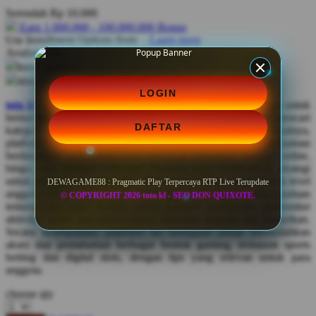
Serendah
Rp 10.000
Q
Earn
1.000.000
-
100.000.000
Bonus
Use Installment Options from
.
Laarn more
QV Baby
Available for :
home delivery
store pickup
R
LOGIN
toto kl
Setelah mengdaftar, anggota dapat menggunakan tips untuk
Real Shades
bernavigasi melalui beragam pilihan permainan, seperti mencari
DAFTAR
kategori game sesuai minat atau menemukan judul baru. Misalnya,
Red Castle
platform menyediakan arahan untuk memfilter permainan
berdasarkan populeritas atau jenisnya, misalnya kasino online,
Ribbon Madness
bingo, atau taruhan olahraga. Platform juga memberikan strategi
untuk penggunaan efektif fitur-fitur, seperti mengelola poin dan level
DEWAGAME88 : Pragmatic Play Terpercaya RTP Live Terupdate
S
anggota. Untuk meningkatkan pengalaman pengguna, ada panduan
© COPYRIGHT 2026 toto kl - SEO DON QUIXOTE.
tentang cara cepat beralih antara kategori permainan, memonitor
Sebamed
aktivitas akun, dan memvalidasi transaksi deposit dan penarikan.
Secara keseluruhan, platform ini bertujuan untuk memudahkan
Silver Cross
akses dan pemahaman berbagai bentuk gaming, termasuk sports
betting dan digital slots, dengan tips yang relevan untuk para
Simply Idea
anggota.
Skip Hop
choose qty
Spectra