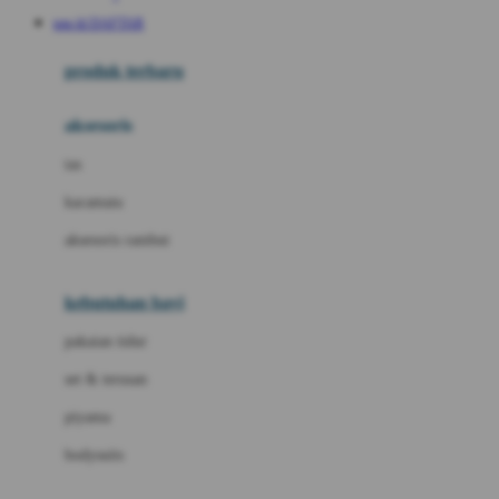
Awan
toto kl DAFTAR
Azetabio
produk terbaru
B
aksesoris
Baabaasheepz
tas
Babiators
kacamata
Baby Dove
aksesoris rambut
Baby Jogger
Baby Rovega
kebutuhan bayi
Babybee
pakaian tidur
Banana Boat
set & terusan
Banz
piyama
Barbie
bodysuits
Beaba