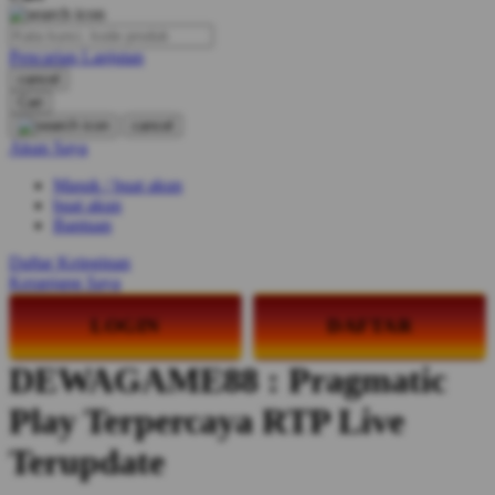
O
Pencarian Lanjutan
Oh Ma Grain
cancel
Okiedog
Cari
cancel
P
Akun Saya
Masuk / buat akun
Peachy
buat akun
Phil & Ted's
Bantuan
Philips Avent
Daftar Keinginan
Keranjang Saya
Pigeon
LOGIN
DAFTAR
Playgro
DEWAGAME88 : Pragmatic
Poled Global
Play Terpercaya RTP Live
Ponycycle
Puma
Terupdate
Pureats