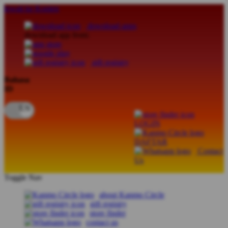
lewati ke Konten
download apps
download app from:
gift registry
Bahasa
ID
LOGIN
DAFTAR
Contact
Us
Toggle Nav
about Kanmo Circle
gift registry
store finder
contact us