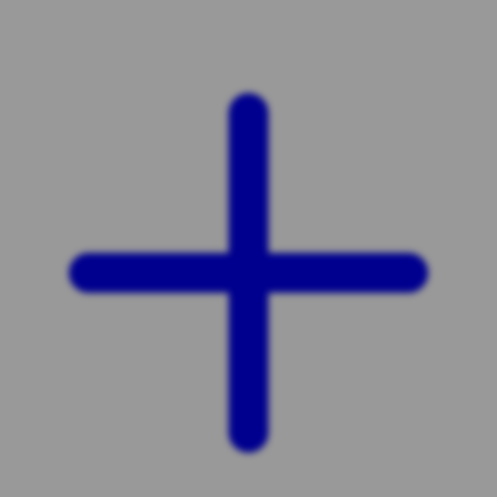
X
Xootz
Y
Yamatoya
Z
Zaxy
Zoggs
0-9
4Moms
59S