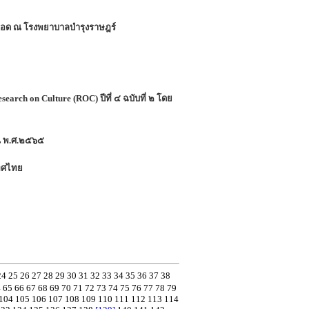
็งปอด ณ โรงพยาบาลบำรุงราษฎร์
rch on Culture (ROC) ปีที่ ๔ ฉบับที่ ๒ โดย
าณ พ.ศ.๒๕๖๕
เทศไทย
24
25
26
27
28
29
30
31
32
33
34
35
36
37
38
4
65
66
67
68
69
70
71
72
73
74
75
76
77
78
79
104
105
106
107
108
109
110
111
112
113
114