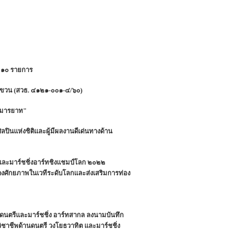
น ๑๐ รายการ
ขวน (สวธ. ๔๑๒๑-๐๐๑-๔/๖๐)
ละมารยาท"
ลปินแห่งชิติและผู้มีผลงานดีเด่นทางด้าน
ละมาร์ชชิ่งอาร์ทชิงแชมป์โลก ๒๐๒๒
งศักยภาพในเวทีระดับโลกและส่งเสริมการท่อง
ดนตรีและมาร์ชชิ่ง อาร์ทสากล ลงนามบันทึก
ชาชีพด้านดนตรี วงโยธวาทิต และมาร์ชชิ่ง