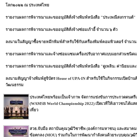
โลก๒๐๒๒ ณ ประเทศไทย
รายงานผลการพิจารณาและขออนุมัติสั่งจ้างพิมพ์หนังสือ "ประเพณีสงกรานต์"
รายงานผลการพิจารณาและขออนุมัติสั่งจ้างซ่อมเก้าอี้ จำนวน ๖ ตัว
ลงนามในสัญญาซื้อขายหมึกพิมพ์สำหรับใช้กับเครื่องพิมพ์คอมพิวเตอร์ จำนว
รายงานผลการพิจารณาและจ้างซ่อมแซมเครื่องปรับอากาศแบบแยกส่วนชนิดแ
รายงานผลการพิจารณาและขออนุมัติสั่งจ้างพิมพ์หนังสือ "ดูเพลิน: ค่านิยมแ
ลงนามสัญญาจ้างพิมพ์สูจิบัตร House of UPA-IN สำหรับใช้ในกิจกรรมเปิดบ้านศิ
วัฒนธรรม
ประเทศไทยพร้อมเป็นเจ้าภาพ จัดการแข่งขันการประกวดดนตรีแ
(WAMSB World Championship 2022) เปิดเวทีให้เยาวชนได้แสด
เที่ยว
สวธ.จับมือ สถาบันคุณวุฒิวิชาชีพ (องค์การมหาชน) และสมาคม
ข้อตกลง (MOU) ร่วมกันในการพัฒนากำลังคนด้วยระบบคุณวุฒิวิ