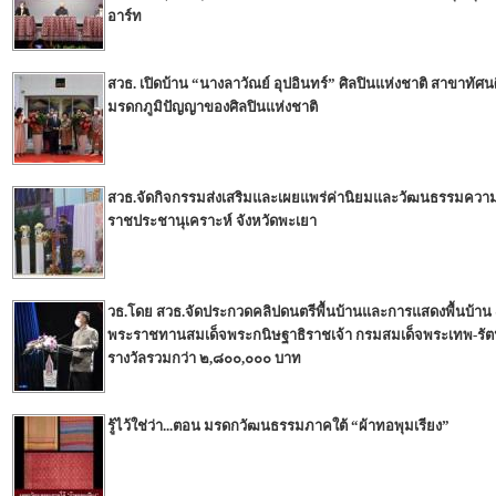
อาร์ท
สวธ. เปิดบ้าน “นางลาวัณย์ อุปอินทร์” ศิลปินแห่งชาติ สาขาทั
มรดกภูมิปัญญาของศิลปินแห่งชาติ
สวธ.จัดกิจกรรมส่งเสริมและเผยแพร่ค่านิยมและวัฒนธรรมความเป็
ราชประชานุเคราะห์ จังหวัดพะเยา
วธ.โดย สวธ.จัดประกวดคลิปดนตรีพื้นบ้านและการแสดงพื้นบ้าน ๔
พระราชทานสมเด็จพระกนิษฐาธิราชเจ้า กรมสมเด็จพระเทพ-รัต
รางวัลรวมกว่า ๒,๘๐๐,๐๐๐ บาท
รู้ไว้ใช่ว่า...ตอน มรดกวัฒนธรรมภาคใต้ “ผ้าทอพุมเรียง”