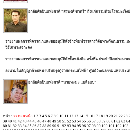
อาลัยศิลปินแห่งชาติ “สรพงศ์ ชาตรี” ถึงแก่กรรมด้วยโรคมะเร
รายงานผลการพิจารณาและขออนุมัติสั่งจ้างพิมพ์วารสารวิจัยทางวัฒนธรรม Resea
วิธีเฉพาะเจาะจง
รายงานผลการพิจารณาและขออนุมัติสั่งซื้อหนังสือ ครั้งที่๑ ประจำปีงบประม
ลงนามในสัญญาจ้างเหมาปรับปรุงตู้จ่ายกระแสไฟฟ้า ศูนย์วัฒนธรรมแห่งประ
อาลัยศิลปินแห่งชาติ “นายหะมะ แบลือแบ”
หน้า :
<< ก่อนหน้า
1
2
3
4
5
6
7
8
9
10
11
12
13
14
15
16
17
18
19
20
21
22
23
39
40
41
42
43
44
45
46
47
48
49
50
51
52
53
54
55
56
57
58
59
60
61
62
63
6
80
81
82
83
84
85
86
87
88
89
90
91
92
93
94
95
96
97
98
99
100
101
102
103