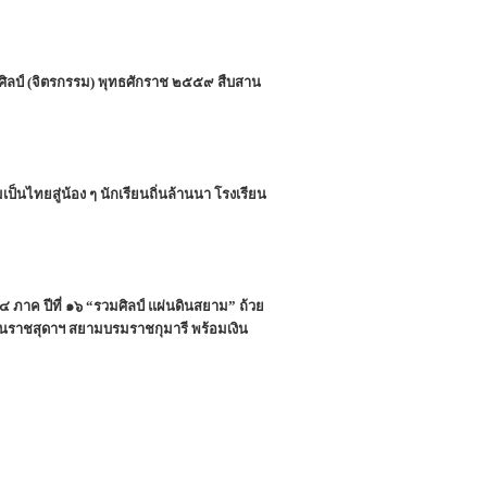
ศนศิลป์ (จิตรกรรม) พุทธศักราช ๒๕๕๙ สืบสาน
นไทยสู่น้อง ๆ นักเรียนถิ่นล้านนา โรงเรียน
 ภาค ปีที่ ๑๖ “รวมศิลป์ แผ่นดินสยาม” ถ้วย
นราชสุดาฯ สยามบรมราชกุมารี พร้อมเงิน