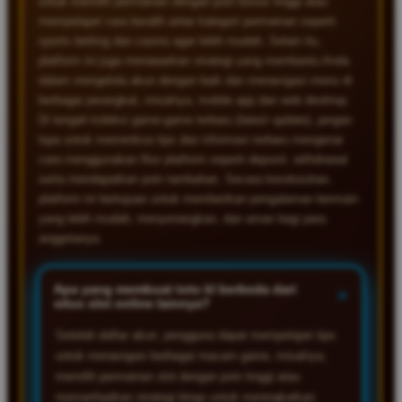
untuk memilih permainan dengan poin bonus tinggi atau
mempelajari cara beralih antar kategori permainan seperti
sports betting dan casino agar lebih mudah. Selain itu,
platform ini juga menawarkan strategi yang membantu Anda
dalam mengelola akun dengan baik dan menavigasi menu di
berbagai perangkat, misalnya, mobile app dan web desktop.
Di tengah koleksi game-game terbaru (latest update), jangan
lupa untuk memeriksa tips dan informasi terbaru mengenai
cara menggunakan fitur platform seperti deposit, withdrawal
serta mendapatkan poin tambahan. Secara keseluruhan,
platform ini bertujuan untuk memberikan pengalaman bermain
yang lebih mudah, menyenangkan, dan aman bagi para
anggotanya.
Apa yang membuat toto kl berbeda dari
+
situs slot online lainnya?
Setelah daftar akun, pengguna dapat mempelajari tips
untuk menavigasi berbagai macam game, misalnya,
memilih permainan slot dengan poin tinggi atau
memanfaatkan strategi bingo untuk meningkatkan