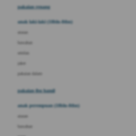
Buggygear
pakaian renang
Bumkins
anak laki-laki (18bln-8thn)
C
atasan
Cetaphil
bawahan
Chicco
setelan
Childlife
jaket
Clevamama
pakaian dalam
Cocolatte
Cottonseeds
pakaian ibu hamil
Cozy N Safe
anak perempuan (18bln-8thn)
Crane
atasan
Cybex
bawahan
D