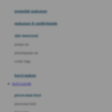
Joie
pengolah makanan
Joolz
Jujube
makanan & multivitamin
K
alat menyusui
Kiddycuts
pompa asi
Kumon
penyimpanan asi
L
cooler bags
Leapfrog
kursi makan
Leclerc
SLOT GACOR
Lee Vierra
Lillebaby
perawatan bayi
Little Bird Told Me
perawatan kulit
Little Miss Janis