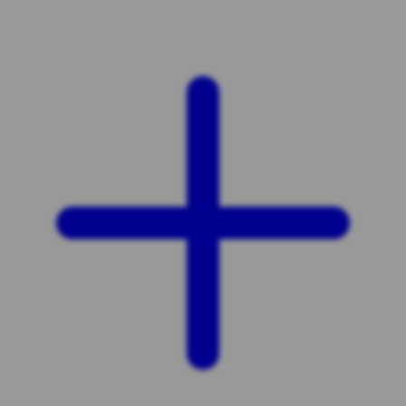
X
Xootz
Y
Yamatoya
Z
Zaxy
Zoggs
0-9
4Moms
59S