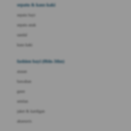
Beauty Barn
sepatu & kaus kaki
Bio Oil
sepatu bayi
Biolane
sepatu anak
Bite Fighters
sandal
Bizzi Growin
kaus kaki
Blackmores
fashion bayi (0bln-3thn)
Blooming Marvellous
atasan
Bonnels
bawahan
Bravado
gaun
Bruder
setelan
Brush Baby
jaket & kardigan
Buds Organics
aksesoris
Bugaboo