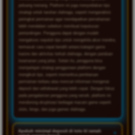
peluang menang. Platform ini juga menyediakan tips
strategi untuk taruhan olahraga, seperti menganalisis
peringkat permainan agar mendapatkan pemahaman
lebih mendalam sebelum membuat keputusan
pertandingan. Pengguna dapat dengan mudah
mengakses sepuluh tips untuk mengelola akun mereka,
termasuk cara cepat beralih antara kategori game
kasino dan aktivitas terkait olahraga, dengan panduan
keamanan yang jelas. Selain itu, pengguna bisa
mempelajari strategi penggunaan platform dengan
mengikuti tips, seperti memeriksa pembaruan
permainan terbaru atau mencari informasi mengenai
deposit dan withdrawal yang lebih cepat. Dengan fokus
pada pengalaman pengguna yang ramah, platform ini
mendorong eksplorasi berbagai macam game seperti
slots, bingo, dan juga games olahraga.
Apakah minimal deposit di toto kl ramah
+