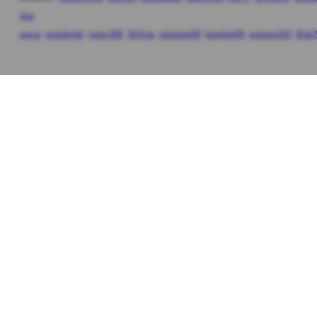
slot
gacor
wonder4d
vinix388
303vip
ultraslot88
kingbet89
netizen303
RAJ