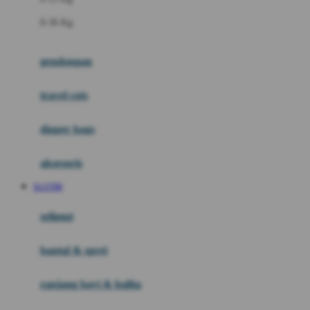
Felt So Sweet
0-36 Kg
Fisher Price
Flipper
gendongan
Friends Of Sally
travel cots
G
diaper bags
Gb
Geko
aksesoris
Graco
SLOT88
Gund
selimut
H
bantal & sprei
Habbie
Haenim
ranjang bayi & balita
Happy Horse