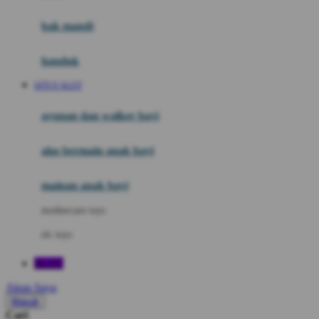
Mini Monkey
Moby
bak mandi
Momami
handuk
Mothercare
SITUS SLOT
Mustela
ayunan dan walker bayi
My Buddy Tag
My K
alas bermain anak bayi
N
mainan anak bayi
Naif
mothercare toys
Nike
elc toys
Nordic Natural
SLOT
Nuby
Akun Saya
Nuna
Masuk
Cari