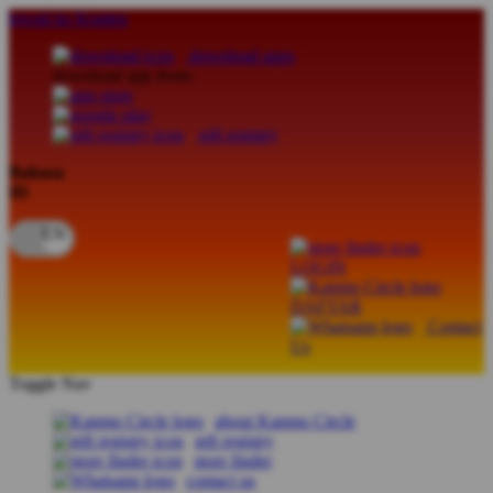
lewati ke Konten
download apps
download app from:
gift registry
Bahasa
ID
LOGIN
DAFTAR
Contact
Us
Toggle Nav
about Kanmo Circle
gift registry
store finder
contact us