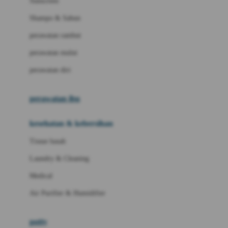
Sunscreen
London Taxi
Shampo & Sabun
Love To Dream
perawatan rambut
perawatan mulut
M
perawatan diri
Magformers
Mama's Choice
perawatan ibu
Mamas&Papas
kesehatan & kebersihan
Mamaway
Tissue basah
Maxi Cosi
Laundry & Cleaning
Megabloks
Medical
Micro
Air Purifier & Humidifier
MiDeer
Mimi & Lula
potty