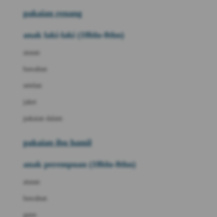
pakaian renang
anak laki-laki (18bln-8thn)
atasan
bawahan
setelan
jaket
pakaian dalam
pakaian ibu hamil
anak perempuan (18bln-8thn)
atasan
bawahan
gaun