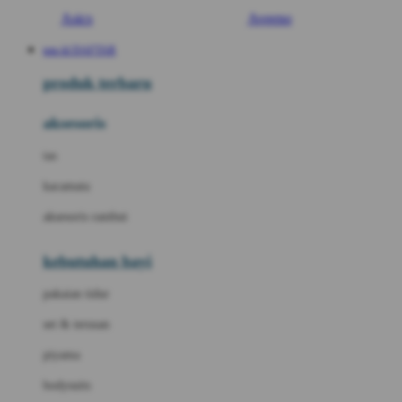
Asics
Aveeno
toto kl DAFTAR
produk terbaru
aksesoris
tas
kacamata
aksesoris rambut
kebutuhan bayi
pakaian tidur
set & terusan
piyama
bodysuits