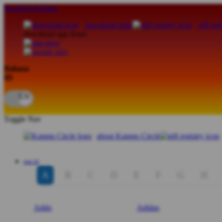
lewati ke Konten
download apps
gift reg
download app from:
Bahasa
ID
Toggle Nav
about Kanmo Circle
toto kl
A
B
C
D
E
F
G
H
Addo
Adidas