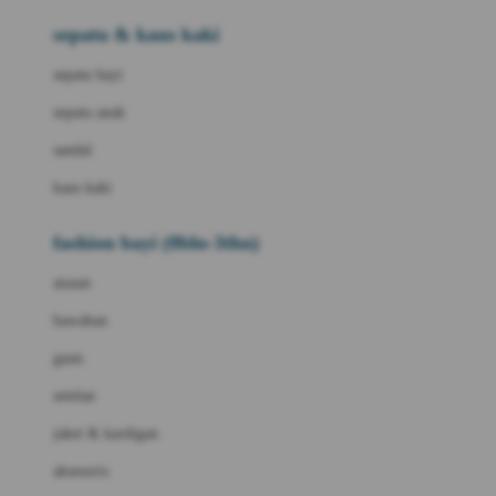
sepatu & kaus kaki
sepatu bayi
sepatu anak
sandal
kaus kaki
fashion bayi (0bln-3thn)
atasan
bawahan
gaun
setelan
jaket & kardigan
aksesoris