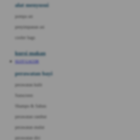
alat menyusui
pompa asi
penyimpanan asi
cooler bags
kursi makan
SLOT GACOR
perawatan bayi
perawatan kulit
Sunscreen
Shampo & Sabun
perawatan rambut
perawatan mulut
perawatan diri