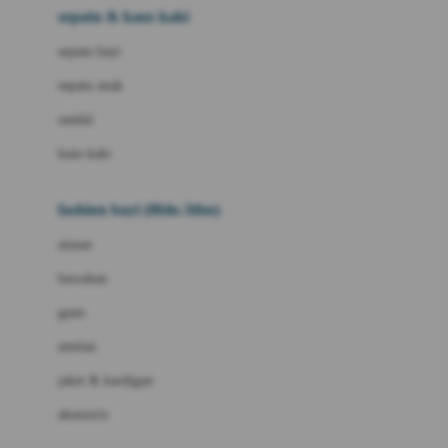
Beauty Barn
sepatu & kaus kaki
Bio Oil
sepatu bayi
Biolane
sepatu anak
Bite Fighters
sandal
Bizzi Growin
kaus kaki
Blackmores
fashion bayi (0bln-3thn)
Blooming Marvellous
atasan
Bonnels
bawahan
Bravado
gaun
Bruder
setelan
Brush Baby
jaket & kardigan
Buds Organics
aksesoris
Bugaboo