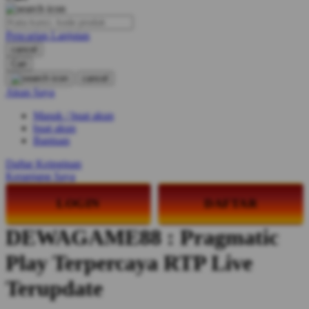
O
Pencarian Lanjutan
Oh Ma Grain
cancel
Okiedog
Cari
cancel
P
Akun Saya
Masuk / buat akun
Peachy
buat akun
Phil & Ted's
Bantuan
Philips Avent
Daftar Keinginan
Keranjang Saya
Pigeon
LOGIN
DAFTAR
Playgro
DEWAGAME88 : Pragmatic
Poled Global
Play Terpercaya RTP Live
Ponycycle
Puma
Terupdate
Pureats