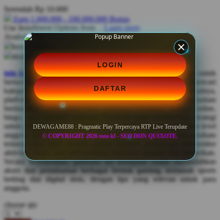
Serendah
Rp 10.000
Q
Earn
1.000.000
-
100.000.000
Bonus
Use Installment Options from
.
Laarn more
QV Baby
Available for :
home delivery
store pickup
R
LOGIN
toto kl
Setelah mengdaftar, anggota dapat menggunakan tips untuk
Real Shades
bernavigasi melalui beragam pilihan permainan, seperti mencari
DAFTAR
kategori game sesuai minat atau menemukan judul baru. Misalnya,
Red Castle
platform menyediakan arahan untuk memfilter permainan
berdasarkan populeritas atau jenisnya, misalnya kasino online,
Ribbon Madness
bingo, atau taruhan olahraga. Platform juga memberikan strategi
untuk penggunaan efektif fitur-fitur, seperti mengelola poin dan level
DEWAGAME88 : Pragmatic Play Terpercaya RTP Live Terupdate
S
anggota. Untuk meningkatkan pengalaman pengguna, ada panduan
© COPYRIGHT 2026 toto kl - SEO DON QUIXOTE.
tentang cara cepat beralih antara kategori permainan, memonitor
Sebamed
aktivitas akun, dan memvalidasi transaksi deposit dan penarikan.
Secara keseluruhan, platform ini bertujuan untuk memudahkan
Silver Cross
akses dan pemahaman berbagai bentuk gaming, termasuk sports
betting dan digital slots, dengan tips yang relevan untuk para
Simply Idea
anggota.
Skip Hop
choose qty
Spectra