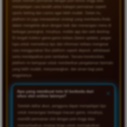
untuk memilih permainan dengan poin bonus tinggi atau
mempelajari cara beralih antar kategori permainan seperti
sports betting dan casino agar lebih mudah. Selain itu,
platform ini juga menawarkan strategi yang membantu Anda
dalam mengelola akun dengan baik dan menavigasi menu di
berbagai perangkat, misalnya, mobile app dan web desktop.
Di tengah koleksi game-game terbaru (latest update), jangan
lupa untuk memeriksa tips dan informasi terbaru mengenai
cara menggunakan fitur platform seperti deposit, withdrawal
serta mendapatkan poin tambahan. Secara keseluruhan,
platform ini bertujuan untuk memberikan pengalaman bermain
yang lebih mudah, menyenangkan, dan aman bagi para
anggotanya.
Apa yang membuat toto kl berbeda dari
+
situs slot online lainnya?
Setelah daftar akun, pengguna dapat mempelajari tips
untuk menavigasi berbagai macam game, misalnya,
memilih permainan slot dengan poin tinggi atau
memanfaatkan strategi bingo untuk meningkatkan