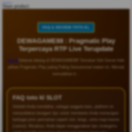
Share product:
FAQ & REVIEW TOTO KL
DEWAGAME88 : Pragmatic Play
Terpercaya RTP Live Terupdate
toto kl
Selamat datang di DEWAGAME88! Temukan Slot Server Indo
pilihan Pragmatic Play paling Paling Sensasional malam ini. Nikmati
kemudahan tr...
FAQ toto kl SLOT
Setelah Anda mendaftar, sebagai anggota baru, platform ini
menyediakan beragam tips untuk membantu Anda menavigasi
berbagai jenis permainan seperti slot, bingo, serta meja kasino
(casino). Misalnya, Anda dapat menggunakan tips strategimu