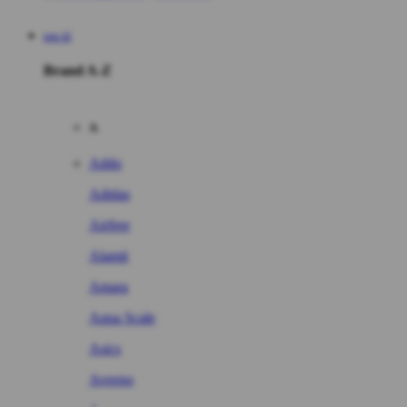
toto kl
Brand A-Z
A
Addo
Adidas
Airfree
Alamii
Amara
Aqua Scale
Asics
Aveeno