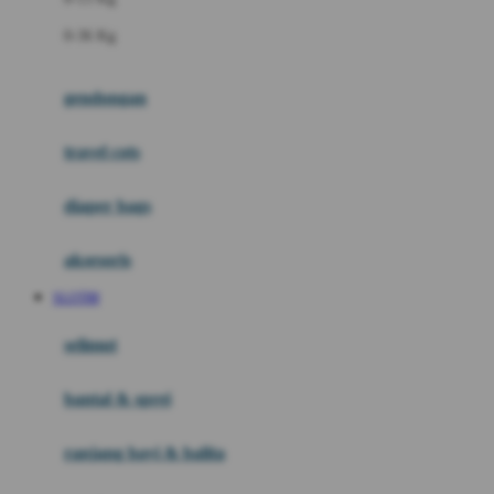
Felt So Sweet
0-36 Kg
Fisher Price
Flipper
gendongan
Friends Of Sally
travel cots
G
diaper bags
Gb
Geko
aksesoris
Graco
SLOT88
Gund
selimut
H
bantal & sprei
Habbie
Haenim
ranjang bayi & balita
Happy Horse