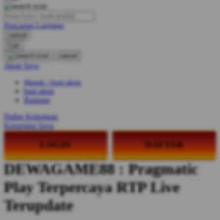
O
Pencarian Lanjutan
Oh Ma Grain
cancel
Okiedog
Cari
cancel
P
Akun Saya
Masuk / buat akun
Peachy
buat akun
Phil & Ted's
Bantuan
Philips Avent
Daftar Keinginan
Keranjang Saya
Pigeon
LOGIN
DAFTAR
Playgro
DEWAGAME88 : Pragmatic
Poled Global
Play Terpercaya RTP Live
Ponycycle
Puma
Terupdate
Pureats