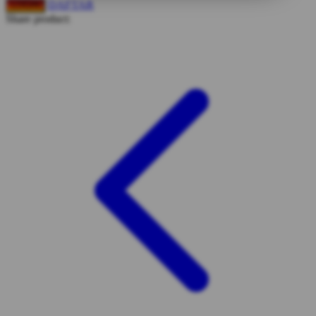
DAFTAR
LOGIN
Squishmallows
Share product:
Starbooks
Stick-O
Stokke
Sudocrem
Sumimo
Sunnylife
Sun-Staches
Swimava
T
Tommee Tippee
Trunki
Tutti Bambini