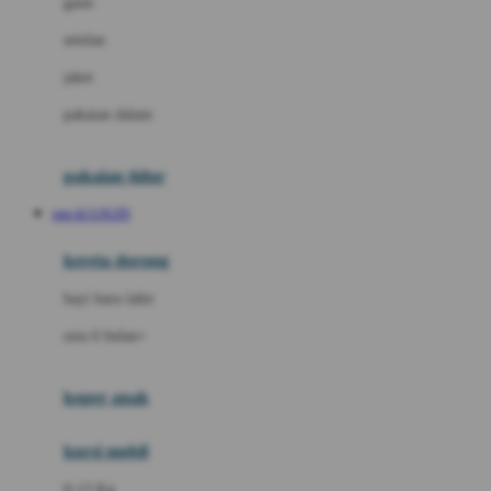
gaun
Dae Organics
setelan
Docare
jaket
Doona
pakaian dalam
Down To Earth
Drew
pakaian tidur
Dr. Brown's
toto kl LOGIN
E
kereta dorong
ELC
bayi baru lahir
Ergobaby
usia 6 bulan+
Expert Care
koper anak
Ezyroller
kursi mobil
F
0-13 Kg