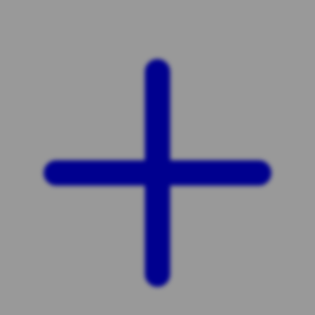
X
Xootz
Y
Yamatoya
Z
Zaxy
Zoggs
0-9
4Moms
59S