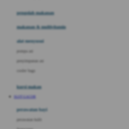
Joie
pengolah makanan
Joolz
Jujube
makanan & multivitamin
K
alat menyusui
Kiddycuts
pompa asi
Kumon
penyimpanan asi
L
cooler bags
Leapfrog
kursi makan
Leclerc
SLOT GACOR
Lee Vierra
Lillebaby
perawatan bayi
Little Bird Told Me
perawatan kulit
Little Miss Janis