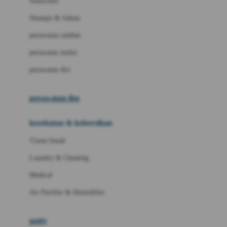
Sunscreen
London Taxi
Shampo & Sabun
Love To Dream
perawatan rambut
perawatan mulut
M
perawatan diri
Magformers
Mama's Choice
perawatan ibu
Mamas&Papas
kesehatan & kebersihan
Mamaway
Tissue basah
Maxi Cosi
Laundry & Cleaning
Megabloks
Medical
Micro
Air Purifier & Humidifier
MiDeer
Mimi & Lula
potty