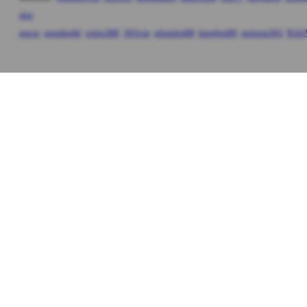
slot
gacor
wonder4d
vinix388
303vip
ultraslot88
kingbet89
netizen303
RAJ