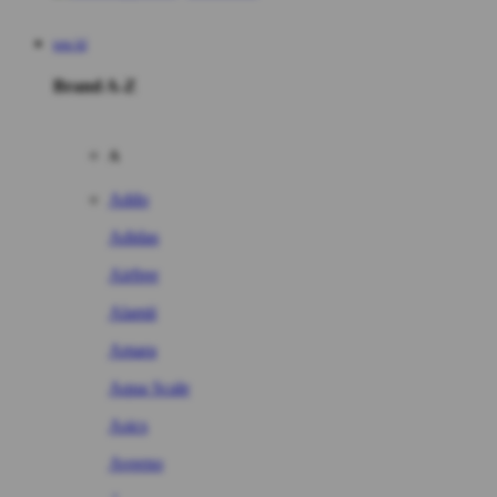
toto kl
Brand A-Z
A
Addo
Adidas
Airfree
Alamii
Amara
Aqua Scale
Asics
Aveeno