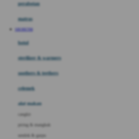
perabotan
Happy Tummy
Hauck
matras
Havaianas
SBOBET88
Hegen
botol
Hot Wheels
sterilizer & warmers
Hybrid
soothers & teethers
I
Inlacta DHA
celemek
Interlac
alat makan
Ivenet
cangkir
J
piring & mangkuk
Jack N Jill
sendok & garpu