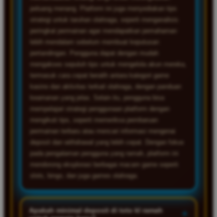
peluang menang. Platform ini juga menyediakan tips
strategi untuk taruhan olahraga, seperti menganalisis
peringkat permainan agar mendapatkan pemahaman
lebih mendalam sebelum membuat keputusan
pertandingan. Pengguna dapat dengan mudah
mengakses sepuluh tips untuk mengelola akun mereka,
termasuk cara cepat beralih antara kategori game
kasino dan aktivitas terkait olahraga, dengan panduan
keamanan yang jelas. Selain itu, pengguna bisa
mempelajari strategi penggunaan platform dengan
mengikuti tips, seperti memeriksa pembaruan
permainan terbaru atau mencari informasi mengenai
deposit dan withdrawal yang lebih cepat. Dengan fokus
pada pengalaman pengguna yang ramah, platform ini
mendorong eksplorasi berbagai macam game seperti
slots, bingo, dan juga games olahraga.
Apakah minimal deposit di toto kl ramah
+