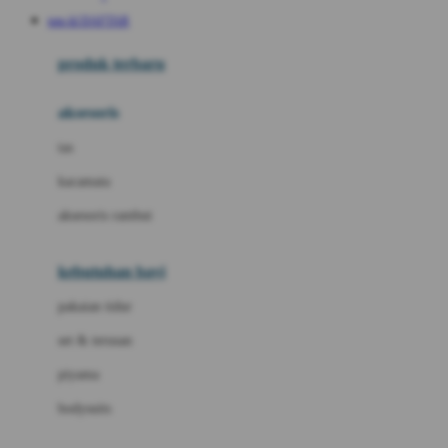
Awan
toto kl DAFTAR
Azetabio
produk terbaru
B
aksesoris
Baabaasheepz
tas
Babiators
kacamata
Baby Dove
aksesoris rambut
Baby Jogger
Baby Rovega
kebutuhan bayi
Babybee
pakaian tidur
Banana Boat
set & terusan
Banz
piyama
Barbie
bodysuits
Beaba