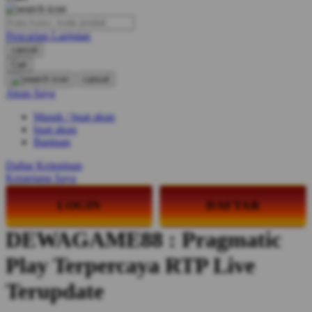
O
Pencarian Lanjutan
Oh Ma Grain
cancel
Okiedog
Cari
cancel
P
Akun Saya
Masuk / buat akun
Peachy
buat akun
Phil & Ted's
Bantuan
Philips Avent
Daftar Keinginan
Keranjang Saya
Pigeon
LOGIN
DAFTAR
Playgro
DEWAGAME88 : Pragmatic
Poled Global
Play Terpercaya RTP Live
Ponycycle
Puma
Terupdate
Pureats