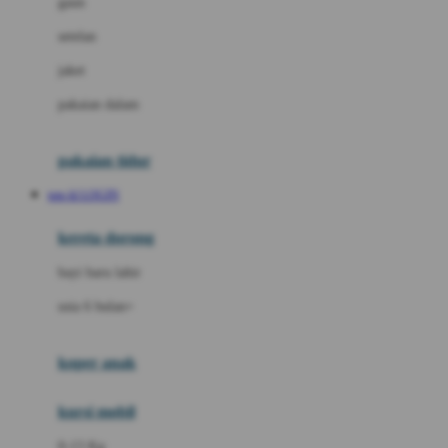
gaun
Dae Organics
setelan
Docare
jaket
Doona
pakaian dalam
Down To Earth
Drew
pakaian tidur
Dr. Brown's
toto kl LOGIN
E
kereta dorong
ELC
bayi baru lahir
Ergobaby
usia 6 bulan+
Expert Care
koper anak
Ezyroller
kursi mobil
F
0-13 Kg