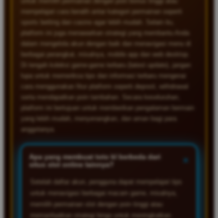
untuk memilih permainan dengan poin bonus tinggi atau
mempelajari cara beralih antar kategori permainan seperti
sports betting dan casino agar lebih mudah. Selain itu,
platform ini juga menawarkan strategi yang membantu Anda
dalam mengelola akun dengan baik dan menavigasi menu di
berbagai perangkat, misalnya, mobile app dan web desktop.
Di tengah koleksi game-game terbaru (latest update), jangan
lupa untuk memeriksa tips dan informasi terbaru mengenai
cara menggunakan fitur platform seperti deposit, withdrawal
serta mendapatkan poin tambahan. Secara keseluruhan,
platform ini bertujuan untuk memberikan pengalaman bermain
yang lebih mudah, menyenangkan, dan aman bagi para
anggotanya.
Apa yang membuat toto kl berbeda dari
+
situs slot online lainnya?
Setelah daftar akun, pengguna dapat mempelajari tips
untuk menavigasi berbagai macam game, misalnya,
memilih permainan slot dengan poin tinggi atau
memanfaatkan strategi bingo untuk meningkatkan