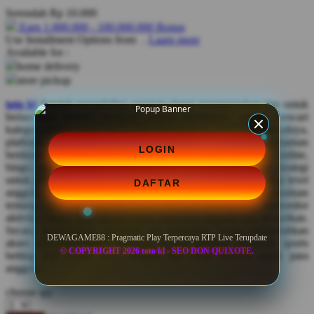
Serendah
Rp 10.000
Q
Earn
1.000.000
-
100.000.000
Bonus
Use Installment Options from
.
Laarn more
QV Baby
Available for :
home delivery
store pickup
R
toto kl
Setelah mengdaftar, anggota dapat menggunakan tips untuk
Real Shades
bernavigasi melalui beragam pilihan permainan, seperti mencari
kategori game sesuai minat atau menemukan judul baru. Misalnya,
Red Castle
platform menyediakan arahan untuk memfilter permainan
LOGIN
berdasarkan populeritas atau jenisnya, misalnya kasino online,
Ribbon Madness
bingo, atau taruhan olahraga. Platform juga memberikan strategi
untuk penggunaan efektif fitur-fitur, seperti mengelola poin dan level
DAFTAR
S
anggota. Untuk meningkatkan pengalaman pengguna, ada panduan
tentang cara cepat beralih antara kategori permainan, memonitor
Sebamed
aktivitas akun, dan memvalidasi transaksi deposit dan penarikan.
Secara keseluruhan, platform ini bertujuan untuk memudahkan
Silver Cross
DEWAGAME88 : Pragmatic Play Terpercaya RTP Live Terupdate
akses dan pemahaman berbagai bentuk gaming, termasuk sports
© COPYRIGHT 2026 toto kl - SEO DON QUIXOTE.
betting dan digital slots, dengan tips yang relevan untuk para
Simply Idea
anggota.
Skip Hop
choose qty
Spectra