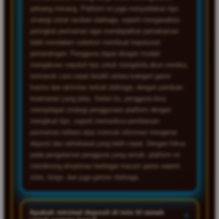
peluang menang. Platform ini juga menyediakan tips
strategi untuk taruhan olahraga, seperti menganalisis
peringkat permainan agar mendapatkan pemahaman
lebih mendalam sebelum membuat keputusan
pertandingan. Pengguna dapat dengan mudah
mengakses sepuluh tips untuk mengelola akun mereka,
termasuk cara cepat beralih antara kategori game
kasino dan aktivitas terkait olahraga, dengan panduan
keamanan yang jelas. Selain itu, pengguna bisa
mempelajari strategi penggunaan platform dengan
mengikuti tips, seperti memeriksa pembaruan
permainan terbaru atau mencari informasi mengenai
deposit dan withdrawal yang lebih cepat. Dengan fokus
pada pengalaman pengguna yang ramah, platform ini
mendorong eksplorasi berbagai macam game seperti
slots, bingo, dan juga games olahraga.
Apakah minimal deposit di toto kl ramah
+