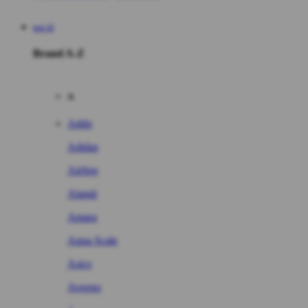
toto kl
Brand A-Z
A
Addo
Adidas
Airfree
Alamii
Amara
Aqua Scale
Asics
Aveeno