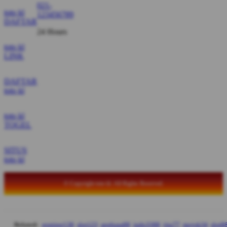
021-
toto kl
123456789
DAFTAR
24 Hours
toto kl
LINK
DAFTAR
toto kl
toto kl
TOGEL
SITUS
toto kl
© Copyright toto kl. All Rights Reserved.
Related:
genting138
slot123
angkasa88
indo3388
jitu77
mojok34
slot8