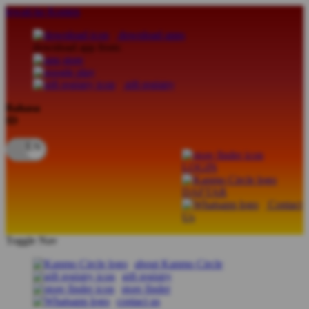
lewati ke Konten
download apps
download app from:
gift registry
Bahasa
ID
LOGIN
DAFTAR
Contact
Us
Toggle Nav
about Kanmo Circle
gift registry
store finder
contact us