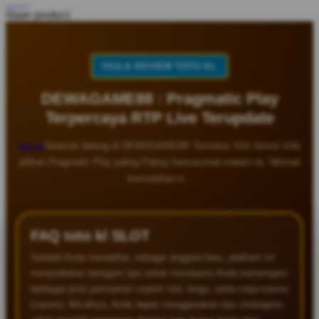
Share product:
FAQ & REVIEW TOTO KL
DEWAGAME88 : Pragmatic Play
Terpercaya RTP Live Terupdate
toto kl
Selamat datang di DEWAGAME88! Temukan Slot Server Indo
pilihan Pragmatic Play paling Paling Sensasional malam ini. Nikmati
kemudahan tr...
FAQ toto kl SLOT
Setelah Anda mendaftar, sebagai anggota baru, platform ini
menyediakan beragam tips untuk membantu Anda menavigasi
berbagai jenis permainan seperti slot, bingo, serta meja kasino
(casino). Misalnya, Anda dapat menggunakan tips strategimu