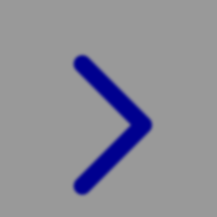
Twistshake
TY Toys
U
V
Veja
Vitaflow
Vtech
W
Waterland
Wellness