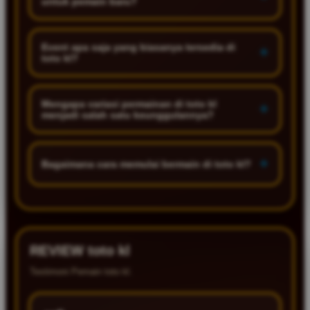
untuk pemain baru?
Setelah melakukan pendaftaran atau registration,
anggota dapat memanfaatkan tips untuk menavigasi
Event apa saja yang biasanya tersedia di
+
toto kl?
berbagai permainan, seperti beralih antara kategori slot,
bingo, dan permainan meja. Contohnya, pengguna
Setelah register sebagai anggota baru, kamu bisa
dapat memilih permainan yang memiliki poin tinggi
menggunakan tips berbagai macam cara untuk
Mengapa variasi permainan di toto kl
untuk meningkatkan peluang menang. Platform ini juga
+
menjadi salah satu keunggulannya?
menjelajahi berbagai permainan seperti slot, bingo, atau
menyediakan strategi untuk penggunaan efektif dalam
permainan meja. Misalnya, kamu bisa memilih
olahraga dan game bingo, misalnya dengan
Setelah mendaftar sebagai anggota, Anda dapat
permainan dengan poin tinggi untuk memaksimalkan
menganalisis peringkat permainan untuk membuat
menggunakan tips untuk menavigasi berbagai
+
peluangmu. Platform ini juga memberikan strategi
Bagaimana cara memulai bermain di toto kl?
keputusan lebih baik. Selain itu, pengguna dapat
permainan seperti digital slots dan table games serta
khusus untuk penggunaan bingo dan taruhan olahraga,
mengakses tips tentang cara mengelola akun dengan
meningkatkan pengalaman Anda, misalnya dengan
Setelah daftar akun, pengguna dapat mencoba tips
seperti menganalisis peringkat permainan. Pengguna
mudah, seperti beralih cepat antara aktivitas kasino dan
memilih game yang menawarkan poin bonus. Platform
untuk menavigasi berbagai permainan kasino dan
dapat beralih cepat antara kategori permainan kasino
olahraga. Tips-tips ini membantu memastikan
ini juga menyediakan strategi untuk penggunaan efektif
olahraga. Misalnya, pengguna dapat memilih permainan
dan aktivitas terkait olahraga, dan bahkan mengakses
pengalaman yang aman dan menyenangkan.
bingo dan taruhan olahraga, seperti menganalisis
slot dengan poin tinggi atau menerapkan strategi dalam
sepuluh tips untuk mengelola akun, seperti cara deposit
REVIEW toto kl
peringkat permainan untuk membuat keputusan yang
taruhan olahraga melalui analisa peringkat permainan.
dan penarikan yang lebih aman dan cepat. platform ini
lebih hati-hati atau memanfaatkan fitur update terbaru
Testimoni Pemain toto kl.
Platform ini menyediakan panduan untuk mengelola
memastikan kamu memiliki pengalaman bermain yang
untuk trial beberapa game. Selain itu pengguna dapat
akun seperti beralih cepat antara kategori games yang
menyenangkan dengan pembaruan permainan terbaru
mengakses sepuluh tips untuk mengelola akun dengan
berbeda, memungkinkan Anda untuk secara efektif
dan berbagai tips serta strategi penggunaan yang