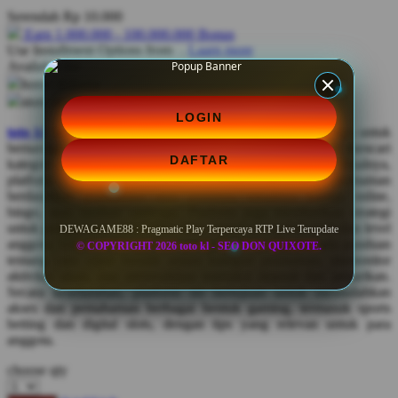
Serendah
Rp 10.000
Q
Earn
1.000.000
-
100.000.000
Bonus
Use Installment Options from
.
Laarn more
QV Baby
Available for :
home delivery
store pickup
R
LOGIN
toto kl
Setelah mengdaftar, anggota dapat menggunakan tips untuk
Real Shades
bernavigasi melalui beragam pilihan permainan, seperti mencari
DAFTAR
kategori game sesuai minat atau menemukan judul baru. Misalnya,
Red Castle
platform menyediakan arahan untuk memfilter permainan
berdasarkan populeritas atau jenisnya, misalnya kasino online,
Ribbon Madness
bingo, atau taruhan olahraga. Platform juga memberikan strategi
untuk penggunaan efektif fitur-fitur, seperti mengelola poin dan level
DEWAGAME88 : Pragmatic Play Terpercaya RTP Live Terupdate
S
anggota. Untuk meningkatkan pengalaman pengguna, ada panduan
© COPYRIGHT 2026 toto kl - SEO DON QUIXOTE.
tentang cara cepat beralih antara kategori permainan, memonitor
Sebamed
aktivitas akun, dan memvalidasi transaksi deposit dan penarikan.
Secara keseluruhan, platform ini bertujuan untuk memudahkan
Silver Cross
akses dan pemahaman berbagai bentuk gaming, termasuk sports
betting dan digital slots, dengan tips yang relevan untuk para
Simply Idea
anggota.
Skip Hop
choose qty
Spectra