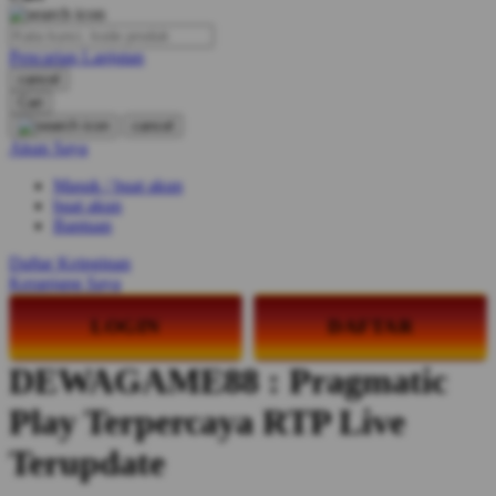
O
Pencarian Lanjutan
Oh Ma Grain
cancel
Okiedog
Cari
cancel
P
Akun Saya
Masuk / buat akun
Peachy
buat akun
Phil & Ted's
Bantuan
Philips Avent
Daftar Keinginan
Keranjang Saya
Pigeon
LOGIN
DAFTAR
Playgro
DEWAGAME88 : Pragmatic
Poled Global
Play Terpercaya RTP Live
Ponycycle
Puma
Terupdate
Pureats