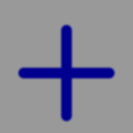
X
Xootz
Y
Yamatoya
Z
Zaxy
Zoggs
0-9
4Moms
59S