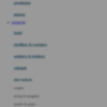
perabotan
Happy Tummy
Hauck
matras
Havaianas
SBOBET88
Hegen
botol
Hot Wheels
sterilizer & warmers
Hybrid
soothers & teethers
I
Inlacta DHA
celemek
Interlac
alat makan
Ivenet
cangkir
J
piring & mangkuk
Jack N Jill
sendok & garpu