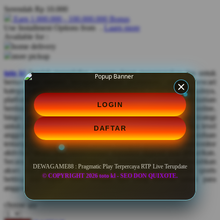
Serendah
Rp 10.000
Q
Earn
1.000.000
-
100.000.000
Bonus
Use Installment Options from
.
Laarn more
QV Baby
Available for :
home delivery
store pickup
R
toto kl
Setelah mengdaftar, anggota dapat menggunakan tips untuk
Real Shades
bernavigasi melalui beragam pilihan permainan, seperti mencari
kategori game sesuai minat atau menemukan judul baru. Misalnya,
Red Castle
platform menyediakan arahan untuk memfilter permainan
LOGIN
berdasarkan populeritas atau jenisnya, misalnya kasino online,
Ribbon Madness
bingo, atau taruhan olahraga. Platform juga memberikan strategi
untuk penggunaan efektif fitur-fitur, seperti mengelola poin dan level
DAFTAR
S
anggota. Untuk meningkatkan pengalaman pengguna, ada panduan
tentang cara cepat beralih antara kategori permainan, memonitor
Sebamed
aktivitas akun, dan memvalidasi transaksi deposit dan penarikan.
Secara keseluruhan, platform ini bertujuan untuk memudahkan
Silver Cross
DEWAGAME88 : Pragmatic Play Terpercaya RTP Live Terupdate
akses dan pemahaman berbagai bentuk gaming, termasuk sports
© COPYRIGHT 2026 toto kl - SEO DON QUIXOTE.
betting dan digital slots, dengan tips yang relevan untuk para
Simply Idea
anggota.
Skip Hop
choose qty
Spectra