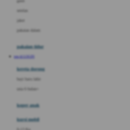
gaun
Dae Organics
setelan
Docare
jaket
Doona
pakaian dalam
Down To Earth
Drew
pakaian tidur
Dr. Brown's
toto kl LOGIN
E
kereta dorong
ELC
bayi baru lahir
Ergobaby
usia 6 bulan+
Expert Care
koper anak
Ezyroller
kursi mobil
F
0-13 Kg