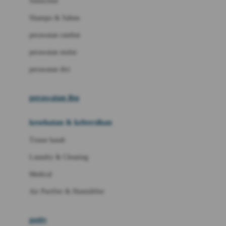
Sunscreen
London Taxi
Shampo & Sabun
Love To Dream
perawatan rambut
perawatan mulut
M
perawatan diri
Magformers
Mama's Choice
perawatan ibu
Mamas&Papas
kesehatan & kebersihan
Mamaway
Tissue basah
Maxi Cosi
Laundry & Cleaning
Megabloks
Medical
Micro
Air Purifier & Humidifier
MiDeer
Mimi & Lula
potty