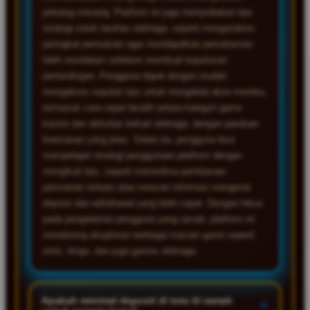
peluang menang. Platform ini juga menyediakan tips
strategi untuk taruhan olahraga, seperti menganalisis
peringkat permainan agar mendapatkan pemahaman
lebih mendalam sebelum membuat keputusan
pertandingan. Pengguna dapat dengan mudah
mengakses sepuluh tips untuk mengelola akun mereka,
termasuk cara cepat beralih antara kategori game
kasino dan aktivitas terkait olahraga, dengan panduan
keamanan yang jelas. Selain itu, pengguna bisa
mempelajari strategi penggunaan platform dengan
mengikuti tips, seperti memeriksa pembaruan
permainan terbaru atau mencari informasi mengenai
deposit dan withdrawal yang lebih cepat. Dengan fokus
pada pengalaman pengguna yang ramah, platform ini
mendorong eksplorasi berbagai macam game seperti
slots, bingo, dan juga games olahraga.
Apakah minimal deposit di toto kl ramah
+