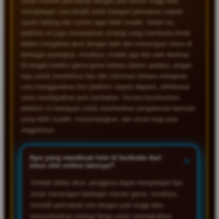
untuk memilih permainan dengan poin bonus tinggi atau
mempelajari cara beralih antar kategori permainan seperti
sports betting dan casino agar lebih mudah. Selain itu,
platform ini juga menawarkan strategi yang membantu Anda
dalam mengelola akun dengan baik dan menavigasi menu di
berbagai perangkat, misalnya, mobile app dan web desktop.
Di tengah koleksi game-game terbaru (latest update), jangan
lupa untuk memeriksa tips dan informasi terbaru mengenai
cara menggunakan fitur platform seperti deposit, withdrawal
serta mendapatkan poin tambahan. Secara keseluruhan,
platform ini bertujuan untuk memberikan pengalaman bermain
yang lebih mudah, menyenangkan, dan aman bagi para
anggotanya.
Apa yang membuat toto kl berbeda dari
+
situs slot online lainnya?
Setelah daftar akun, pengguna dapat mempelajari tips
untuk menavigasi berbagai macam game, misalnya,
memilih permainan slot dengan poin tinggi atau
memanfaatkan strategi bingo untuk meningkatkan