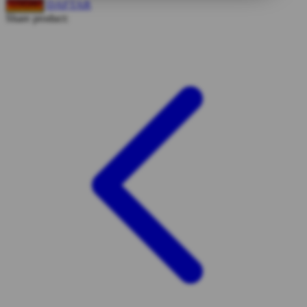
DAFTAR
LOGIN
Squishmallows
Share product:
Starbooks
Stick-O
Stokke
Sudocrem
Sumimo
Sunnylife
Sun-Staches
Swimava
T
Tommee Tippee
Trunki
Tutti Bambini