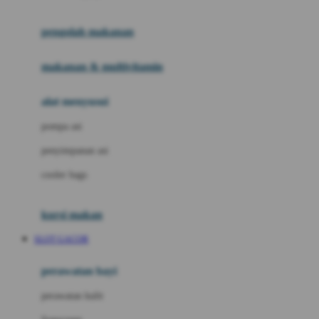
Joie
pengolah makanan
Joolz
Jujube
makanan & multivitamin
K
alat menyusui
Kiddycuts
pompa asi
Kumon
penyimpanan asi
L
cooler bags
Leapfrog
kursi makan
Leclerc
SLOT GACOR
Lee Vierra
Lillebaby
perawatan bayi
Little Bird Told Me
perawatan kulit
Little Miss Janis