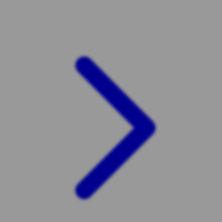
Twistshake
TY Toys
U
V
Veja
Vitaflow
Vtech
W
Waterland
Wellness