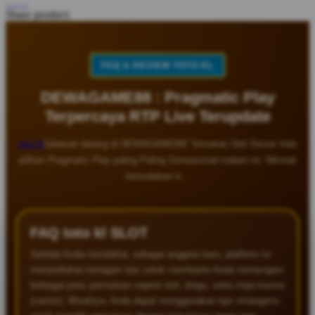
Share product:
FAQ & REVIEW TOTO KL
DEWAGAME88 : Pragmatic Play
Terpercaya RTP Live Terupdate
toto kl
Selamat datang di DEWAGAME88! Temukan Slot Server Indo
pilihan Pragmatic Play paling Paling Sensasional malam ini. Nikmati
kemudahan tr...
FAQ toto kl SLOT
Setelah Anda mendaftar, sebagai anggota baru, platform ini
menyediakan beragam tips untuk membantu Anda menavigasi
berbagai jenis permainan seperti slot, bingo, serta meja kasino
(casino). Misalnya, Anda dapat menggunakan tips strategimu