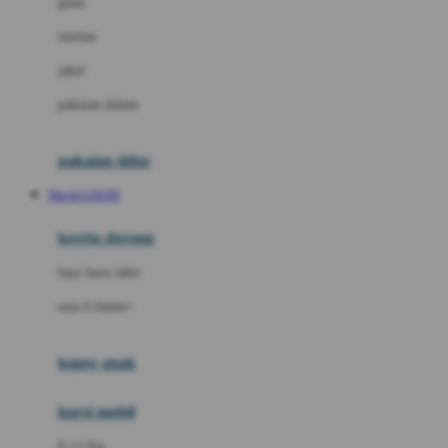
gaun
Dae Organics
setelan
Docare
jaket
Doona
pakaian dalam
Down To Earth
Drew
pakaian tidur
Dr. Brown's
Slot kl LOGIN
E
kereta dorong
ELC
bayi baru lahir
Ergobaby
usia 6 bulan+
Expert Care
koper anak
Ezyroller
kursi mobil
F
0-13 Kg