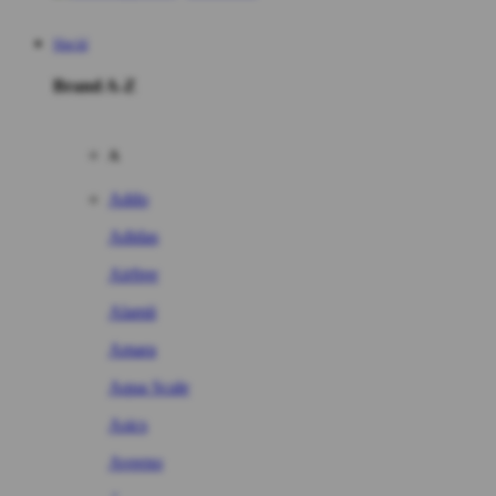
Slot kl
Brand A-Z
A
Addo
Adidas
Airfree
Alamii
Amara
Aqua Scale
Asics
Aveeno