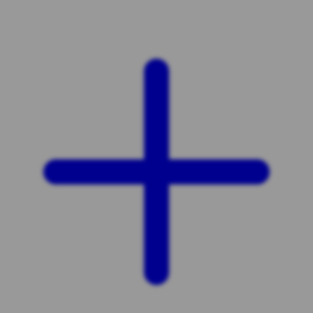
X
Xootz
Y
Yamatoya
Z
Zaxy
Zoggs
0-9
4Moms
59S