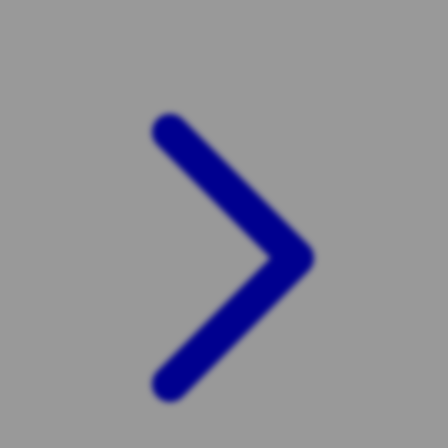
Twistshake
TY Toys
U
V
Veja
Vitaflow
Vtech
W
Waterland
Wellness