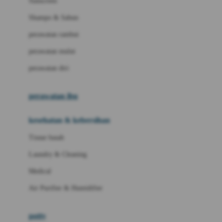
Sunscreen
London Taxi
Shampo & Sabun
Love To Dream
perawatan rambut
perawatan mulut
M
perawatan diri
Magformers
Mama's Choice
perawatan ibu
Mamas&Papas
kesehatan & kebersihan
Mamaway
Tissue basah
Maxi Cosi
Laundry & Cleaning
Megabloks
Medical
Micro
Air Purifier & Humidifier
MiDeer
Mimi & Lula
potty