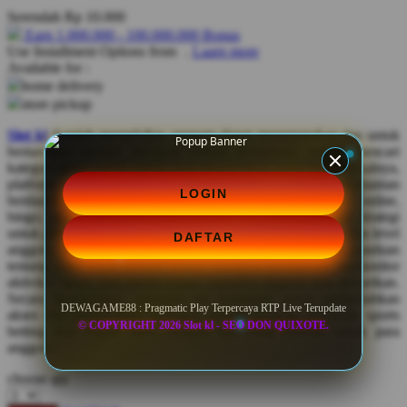
Serendah
Rp 10.000
Q
Earn
1.000.000
-
100.000.000
Bonus
Use Installment Options from
.
Laarn more
QV Baby
Available for :
home delivery
store pickup
R
Slot kl
Setelah mengdaftar, anggota dapat menggunakan tips untuk
Real Shades
bernavigasi melalui beragam pilihan permainan, seperti mencari
kategori game sesuai minat atau menemukan judul baru. Misalnya,
Red Castle
platform menyediakan arahan untuk memfilter permainan
LOGIN
berdasarkan populeritas atau jenisnya, misalnya kasino online,
Ribbon Madness
bingo, atau taruhan olahraga. Platform juga memberikan strategi
untuk penggunaan efektif fitur-fitur, seperti mengelola poin dan level
DAFTAR
S
anggota. Untuk meningkatkan pengalaman pengguna, ada panduan
tentang cara cepat beralih antara kategori permainan, memonitor
Sebamed
aktivitas akun, dan memvalidasi transaksi deposit dan penarikan.
Secara keseluruhan, platform ini bertujuan untuk memudahkan
Silver Cross
DEWAGAME88 : Pragmatic Play Terpercaya RTP Live Terupdate
akses dan pemahaman berbagai bentuk gaming, termasuk sports
© COPYRIGHT 2026 Slot kl - SEO DON QUIXOTE.
betting dan digital slots, dengan tips yang relevan untuk para
Simply Idea
anggota.
Skip Hop
choose qty
Spectra