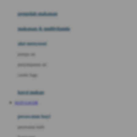
Joie
pengolah makanan
Joolz
Jujube
makanan & multivitamin
K
alat menyusui
Kiddycuts
pompa asi
Kumon
penyimpanan asi
L
cooler bags
Leapfrog
kursi makan
Leclerc
SLOT GACOR
Lee Vierra
Lillebaby
perawatan bayi
Little Bird Told Me
perawatan kulit
Little Miss Janis