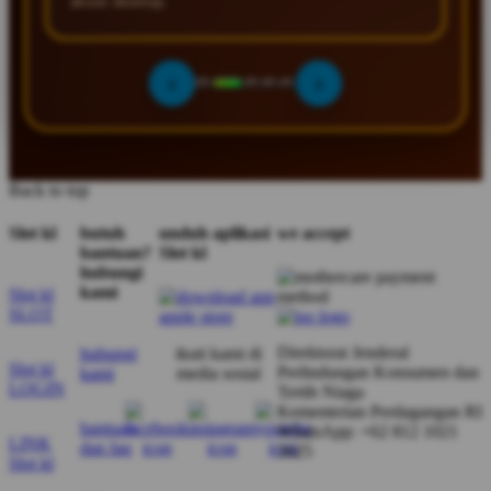
Anda dalam leaderboard.
‹
›
Back to top
Slot kl
butuh
unduh aplikasi
we accept
bantuan?
Slot kl
hubungi
kami
Slot kl
SLOT
Direktorat Jenderal
hubungi
ikuti kami di
Slot kl
Perlindungan Konsumen dan
kami
media sosial
LOGIN
Tertib Niaga
Kementerian Perdagangan RI
bantuan
WhatsApp: +62 812 1021
LINK
dan faq
3625
Slot kl