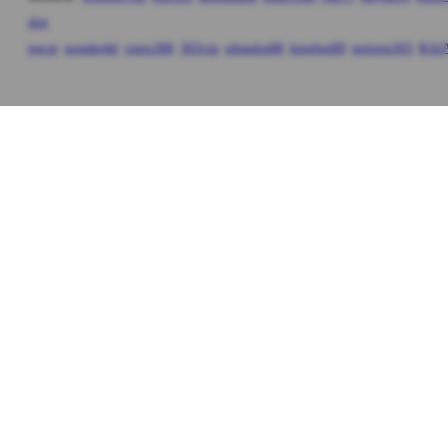
slot
gacor
wonder4d
vinix388
303vip
ultraslot88
kingbet89
netizen303
RAJ