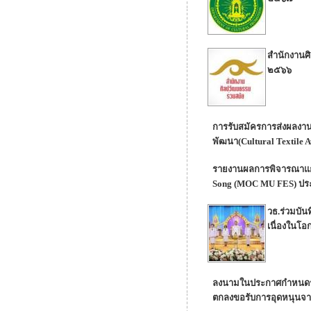
สำนักงานศิ
๒๕๖๖
การรับสมัครการส่งผลงา
พัฒนา(Cultural Textil
รายงานผลการพิจารณาแก้ไ
Song (MOC MU FES) ปร
วธ.ร่วมบั
เนื่องในโ
ลงนามในประกาศกำหนดระ
ตกลงขอรับการอุดหนุนจา