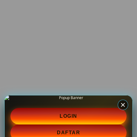
LOGIN
DAFTAR