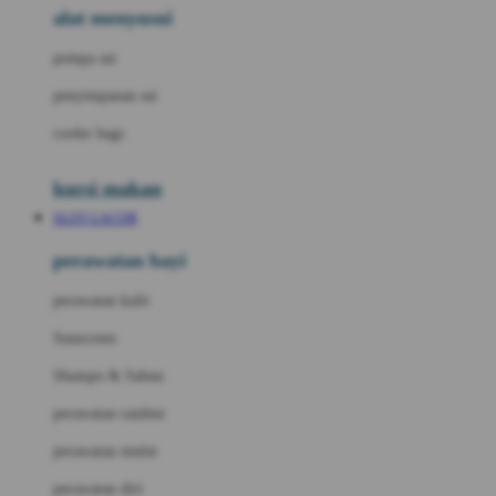
alat menyusui
pompa asi
penyimpanan asi
cooler bags
kursi makan
SLOT GACOR
perawatan bayi
perawatan kulit
Sunscreen
Shampo & Sabun
perawatan rambut
perawatan mulut
perawatan diri