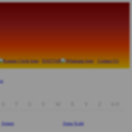
DAFTAR
Contact Us
us
S
T
U
V
W
X
Y
Z
0-9
Amara
Aqua Scale