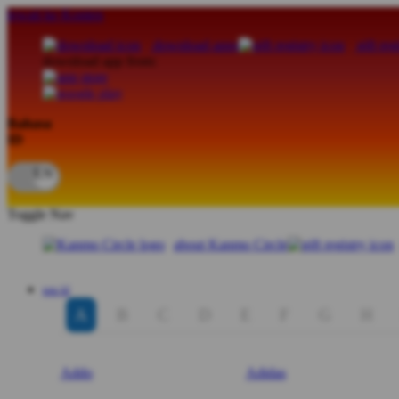
lewati ke Konten
download apps
gift reg
download app from:
Bahasa
ID
Toggle Nav
about Kanmo Circle
toto kl
A
B
C
D
E
F
G
H
Addo
Adidas