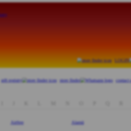
istry
LOGIN
gift registry
store finder
contact 
I
J
K
L
M
N
O
P
Q
R
Airfree
Alamii