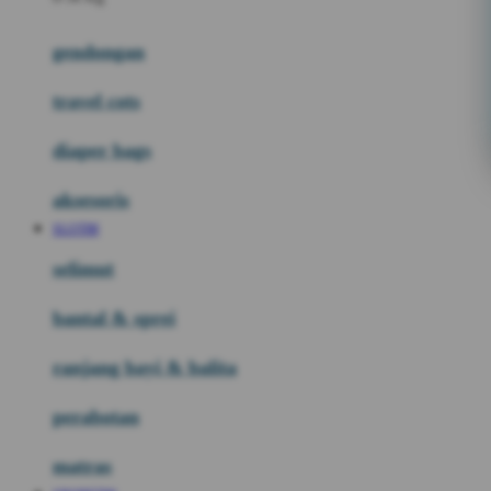
gendongan
travel cots
diaper bags
aksesoris
SLOT88
selimut
bantal & sprei
ranjang bayi & balita
perabotan
matras