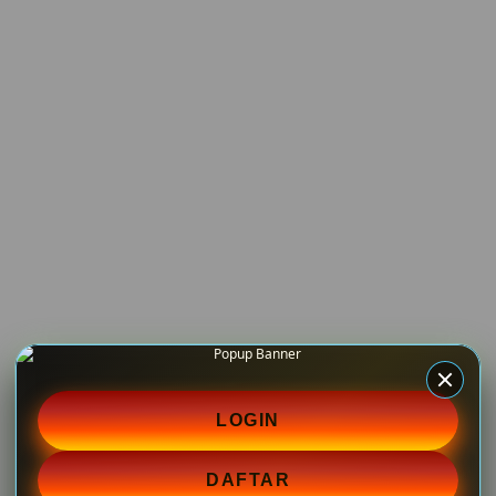
LOGIN
DAFTAR