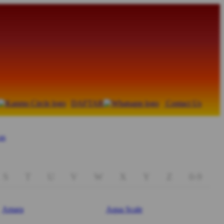
DAFTAR
Contact Us
us
S
T
U
V
W
X
Y
Z
0-9
Amara
Aqua Scale