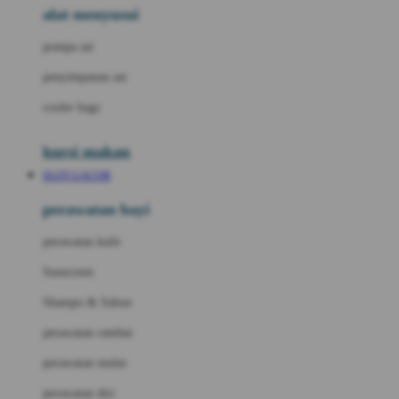
alat menyusui
pompa asi
penyimpanan asi
cooler bags
kursi makan
SLOT GACOR
perawatan bayi
perawatan kulit
Sunscreen
Shampo & Sabun
perawatan rambut
perawatan mulut
perawatan diri