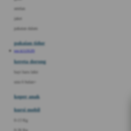
setelan
jaket
pakaian dalam
pakaian tidur
toto kl LOGIN
kereta dorong
bayi baru lahir
usia 6 bulan+
koper anak
kursi mobil
0-13 Kg
0-36 Kg