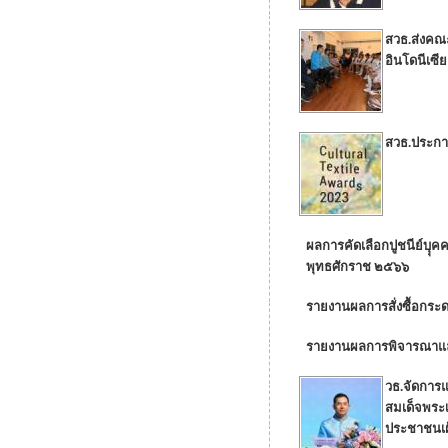
สวธ.ส่งคณ
อินโดนีเซีย
สวธ.ประกา
ผลการคัดเลือกปูชนีย์บุุ
พุทธศักราช ๒๕๖๖
รายงานผลการสั่งซื้อกระ
รายงานผลการพิจารณาและส
วธ.จัดการแ
สมเด็จพระ
ประชาชนเฝ