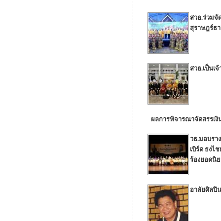
สวธ.ร่วมจั
สุราษฎร์ธา
สวธ.เป็นเจ
ผลการพิจารณาจัดสรรเงิน
วธ.มอบรางว
เบิร์ด ธงไ
ร้องยอดนิย
อาลัยศิลปิ