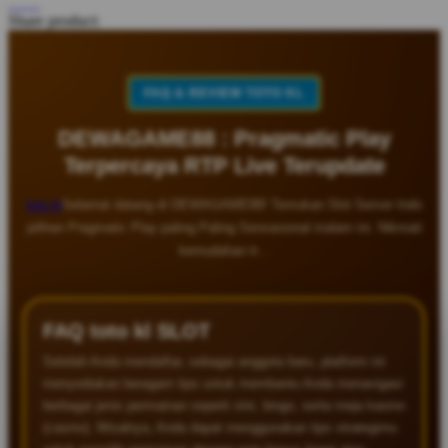
Share product:
FAQ & REVIEW TOTO KL
DEWAGAME88 : Pragmatic Play
Terpercaya RTP Live Terupdate
toto kl
Selamat datang di DEWAGAME88! Temukan Slot Server Indo
pilihan Pragmatic Play paling Paling Sensasional malam ini. Nikmati
kemudahan tr...
FAQ toto kl SLOT
Setelah Anda mendaftar, sebagai anggota baru, platform ini
menyediakan beragam tips untuk membantu Anda menavigasi
berbagai jenis permainan seperti slot, bingo, serta meja kasino
(casino). Misalnya, Anda dapat menggunakan tips strategimu