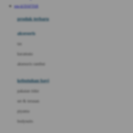
Awan
toto kl DAFTAR
Azetabio
produk terbaru
B
aksesoris
Baabaasheepz
tas
Babiators
kacamata
Baby Dove
aksesoris rambut
Baby Jogger
Baby Rovega
kebutuhan bayi
Babybee
pakaian tidur
Banana Boat
set & terusan
Banz
piyama
Barbie
bodysuits
Beaba