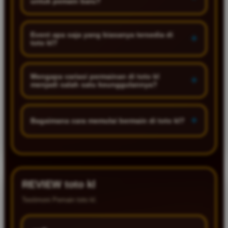
untuk pemain baru?
Setelah melakukan pendaftaran atau registration,
anggota dapat memanfaatkan tips untuk menavigasi
Event apa saja yang biasanya tersedia di
+
toto kl?
berbagai permainan, seperti beralih antara kategori slot,
bingo, dan permainan meja. Contohnya, pengguna
Setelah register sebagai anggota baru, kamu bisa
dapat memilih permainan yang memiliki poin tinggi
menggunakan tips berbagai macam cara untuk
Mengapa variasi permainan di toto kl
untuk meningkatkan peluang menang. Platform ini juga
+
menjadi salah satu keunggulannya?
menjelajahi berbagai permainan seperti slot, bingo, atau
menyediakan strategi untuk penggunaan efektif dalam
permainan meja. Misalnya, kamu bisa memilih
olahraga dan game bingo, misalnya dengan
Setelah mendaftar sebagai anggota, Anda dapat
permainan dengan poin tinggi untuk memaksimalkan
menganalisis peringkat permainan untuk membuat
menggunakan tips untuk menavigasi berbagai
+
peluangmu. Platform ini juga memberikan strategi
Bagaimana cara memulai bermain di toto kl?
keputusan lebih baik. Selain itu, pengguna dapat
permainan seperti digital slots dan table games serta
khusus untuk penggunaan bingo dan taruhan olahraga,
mengakses tips tentang cara mengelola akun dengan
meningkatkan pengalaman Anda, misalnya dengan
Setelah daftar akun, pengguna dapat mencoba tips
seperti menganalisis peringkat permainan. Pengguna
mudah, seperti beralih cepat antara aktivitas kasino dan
memilih game yang menawarkan poin bonus. Platform
untuk menavigasi berbagai permainan kasino dan
dapat beralih cepat antara kategori permainan kasino
olahraga. Tips-tips ini membantu memastikan
ini juga menyediakan strategi untuk penggunaan efektif
olahraga. Misalnya, pengguna dapat memilih permainan
dan aktivitas terkait olahraga, dan bahkan mengakses
pengalaman yang aman dan menyenangkan.
bingo dan taruhan olahraga, seperti menganalisis
slot dengan poin tinggi atau menerapkan strategi dalam
sepuluh tips untuk mengelola akun, seperti cara deposit
REVIEW toto kl
peringkat permainan untuk membuat keputusan yang
taruhan olahraga melalui analisa peringkat permainan.
dan penarikan yang lebih aman dan cepat. platform ini
lebih hati-hati atau memanfaatkan fitur update terbaru
Testimoni Pemain toto kl.
Platform ini menyediakan panduan untuk mengelola
memastikan kamu memiliki pengalaman bermain yang
untuk trial beberapa game. Selain itu pengguna dapat
akun seperti beralih cepat antara kategori games yang
menyenangkan dengan pembaruan permainan terbaru
mengakses sepuluh tips untuk mengelola akun dengan
berbeda, memungkinkan Anda untuk secara efektif
dan berbagai tips serta strategi penggunaan yang