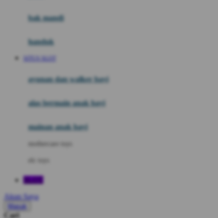
Mini Monkey
Moby
bak mandi
Momami
handuk
Mothercare
SITUS SLOT
Mustela
ayunan dan walker bayi
My Buddy Tag
My K
alas bermain anak bayi
N
mainan anak bayi
Naif
mothercare toys
Nike
elc toys
Nordic Natural
SLOT
Nuby
Akun Saya
Nuna
Masuk
Cari