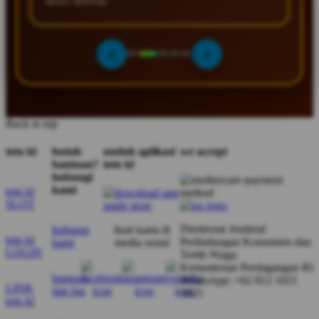
Anda dalam leaderboard.
‹
›
Back to top
toto kl
butuh
unduh aplikasi
we accept
bantuan?
toto kl
hubungi
kami
toto kl
SLOT
Direktorat Jenderal
hubungi
ikuti kami di
toto kl
Perlindungan Konsumen dan
kami
media sosial
LOGIN
Tertib Niaga
Kementerian Perdagangan RI
bantuan
WhatsApp: +62 812 1021
LINK
dan faq
3625
toto kl