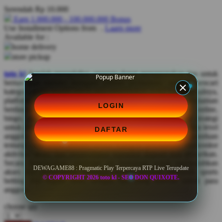
Serendah
Rp 10.000
Q
Earn
1.000.000
-
100.000.000
Bonus
Use Installment Options from
.
Laarn more
QV Baby
Available for :
home delivery
store pickup
R
toto kl
Setelah mengdaftar, anggota dapat menggunakan tips untuk
Real Shades
bernavigasi melalui beragam pilihan permainan, seperti mencari
kategori game sesuai minat atau menemukan judul baru. Misalnya,
Red Castle
platform menyediakan arahan untuk memfilter permainan
LOGIN
berdasarkan populeritas atau jenisnya, misalnya kasino online,
Ribbon Madness
bingo, atau taruhan olahraga. Platform juga memberikan strategi
untuk penggunaan efektif fitur-fitur, seperti mengelola poin dan level
DAFTAR
S
anggota. Untuk meningkatkan pengalaman pengguna, ada panduan
tentang cara cepat beralih antara kategori permainan, memonitor
Sebamed
aktivitas akun, dan memvalidasi transaksi deposit dan penarikan.
Secara keseluruhan, platform ini bertujuan untuk memudahkan
Silver Cross
DEWAGAME88 : Pragmatic Play Terpercaya RTP Live Terupdate
akses dan pemahaman berbagai bentuk gaming, termasuk sports
© COPYRIGHT 2026 toto kl - SEO DON QUIXOTE.
betting dan digital slots, dengan tips yang relevan untuk para
Simply Idea
anggota.
Skip Hop
choose qty
Spectra