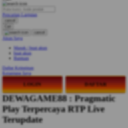
O
Pencarian Lanjutan
Oh Ma Grain
cancel
Okiedog
Cari
cancel
P
Akun Saya
Masuk / buat akun
Peachy
buat akun
Phil & Ted's
Bantuan
Philips Avent
Daftar Keinginan
Keranjang Saya
Pigeon
LOGIN
DAFTAR
Playgro
DEWAGAME88 : Pragmatic
Poled Global
Play Terpercaya RTP Live
Ponycycle
Puma
Terupdate
Pureats