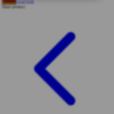
DAFTAR
LOGIN
Squishmallows
Share product:
Starbooks
Stick-O
Stokke
Sudocrem
Sumimo
Sunnylife
Sun-Staches
Swimava
T
Tommee Tippee
Trunki
Tutti Bambini