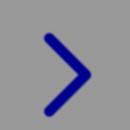
Twistshake
TY Toys
U
V
Veja
Vitaflow
Vtech
W
Waterland
Wellness