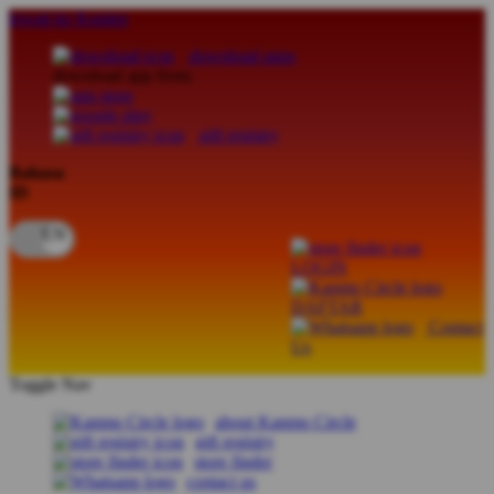
lewati ke Konten
download apps
download app from:
gift registry
Bahasa
ID
LOGIN
DAFTAR
Contact
Us
Toggle Nav
about Kanmo Circle
gift registry
store finder
contact us