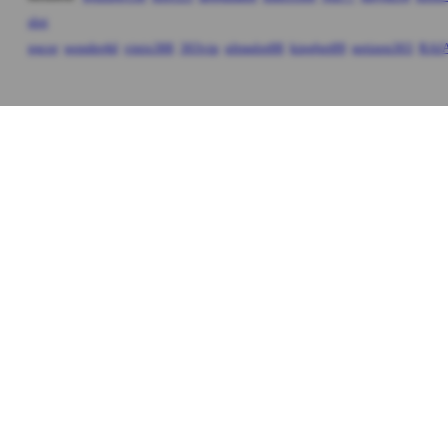
slot
gacor
wonder4d
vinix388
303vip
ultraslot88
kingbet89
netizen303
RAJ