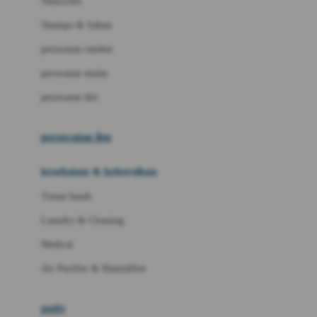
Sunscreen
London Taxi
Shampo & Sabun
Love To Dream
perawatan rambut
perawatan mulut
M
perawatan diri
Magformers
Mama's Choice
perawatan ibu
Mamas&Papas
kesehatan & kebersihan
Mamaway
Tissue basah
Maxi Cosi
Laundry & Cleaning
Megabloks
Medical
Micro
Air Purifier & Humidifier
MiDeer
Mimi & Lula
potty