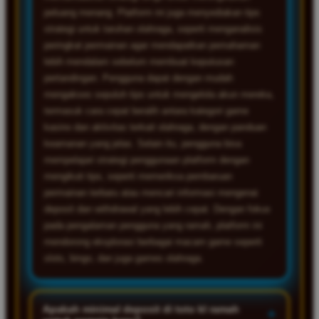
peluang menang. Platform ini juga menyediakan tips
strategi untuk taruhan olahraga, seperti menganalisis
peringkat permainan agar mendapatkan pemahaman
lebih mendalam sebelum membuat keputusan
pertandingan. Pengguna dapat dengan mudah
mengakses sepuluh tips untuk mengelola akun mereka,
termasuk cara cepat beralih antara kategori game
kasino dan aktivitas terkait olahraga, dengan panduan
keamanan yang jelas. Selain itu, pengguna bisa
mempelajari strategi penggunaan platform dengan
mengikuti tips, seperti memeriksa pembaruan
permainan terbaru atau mencari informasi mengenai
deposit dan withdrawal yang lebih cepat. Dengan fokus
pada pengalaman pengguna yang ramah, platform ini
mendorong eksplorasi berbagai macam game seperti
slots, bingo, dan juga games olahraga.
Apakah minimal deposit di toto kl ramah
+