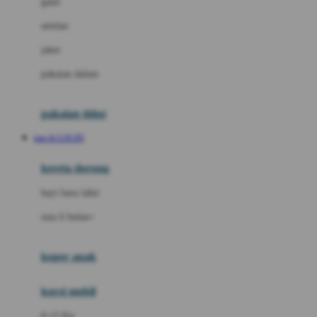
gaun
Dae Organics
setelan
Docare
jaket
Doona
pakaian dalam
Down To Earth
Drew
pakaian tidur
Dr. Brown's
toto kl LOGIN
E
kereta dorong
ELC
bayi baru lahir
Ergobaby
usia 6 bulan+
Expert Care
koper anak
Ezyroller
kursi mobil
F
0-13 Kg