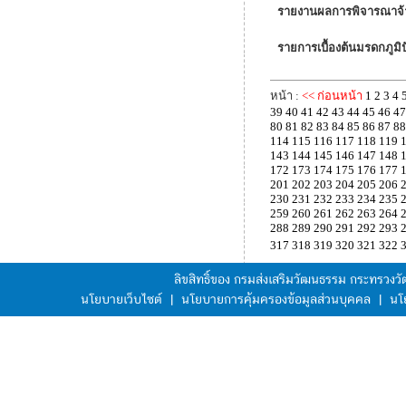
รายงานผลการพิจารณาจ้า
รายการเบื้องต้นมรดกภูม
หน้า :
<< ก่อนหน้า
1
2
3
4
39
40
41
42
43
44
45
46
47
80
81
82
83
84
85
86
87
88
114
115
116
117
118
119
143
144
145
146
147
148
172
173
174
175
176
177
201
202
203
204
205
206
230
231
232
233
234
235
259
260
261
262
263
264
288
289
290
291
292
293
317
318
319
320
321
322
ลิขสิทธิ์ของ กรมส่งเสริมวัฒนธรรม กระทรวง
นโยบายเว็บไซต์
|
นโยบายการคุ้มครองข้อมูลส่วนบุคคล
|
นโ