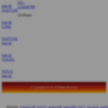
021-
toto kl
123456789
DAFTAR
24 Hours
toto kl
LINK
DAFTAR
toto kl
toto kl
TOGEL
SITUS
toto kl
© Copyright toto kl. All Rights Reserved.
Related:
genting138
slot123
angkasa88
indo3388
jitu77
mojok34
slot8