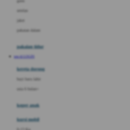
gaun
Dae Organics
setelan
Docare
jaket
Doona
pakaian dalam
Down To Earth
Drew
pakaian tidur
Dr. Brown's
toto kl LOGIN
E
kereta dorong
ELC
bayi baru lahir
Ergobaby
usia 6 bulan+
Expert Care
koper anak
Ezyroller
kursi mobil
F
0-13 Kg