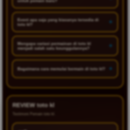
untuk pemain baru?
Setelah melakukan pendaftaran atau registration,
anggota dapat memanfaatkan tips untuk menavigasi
Event apa saja yang biasanya tersedia di
+
toto kl?
berbagai permainan, seperti beralih antara kategori slot,
bingo, dan permainan meja. Contohnya, pengguna
Setelah register sebagai anggota baru, kamu bisa
dapat memilih permainan yang memiliki poin tinggi
menggunakan tips berbagai macam cara untuk
Mengapa variasi permainan di toto kl
untuk meningkatkan peluang menang. Platform ini juga
+
menjadi salah satu keunggulannya?
menjelajahi berbagai permainan seperti slot, bingo, atau
menyediakan strategi untuk penggunaan efektif dalam
permainan meja. Misalnya, kamu bisa memilih
olahraga dan game bingo, misalnya dengan
Setelah mendaftar sebagai anggota, Anda dapat
permainan dengan poin tinggi untuk memaksimalkan
menganalisis peringkat permainan untuk membuat
menggunakan tips untuk menavigasi berbagai
+
peluangmu. Platform ini juga memberikan strategi
Bagaimana cara memulai bermain di toto kl?
keputusan lebih baik. Selain itu, pengguna dapat
permainan seperti digital slots dan table games serta
khusus untuk penggunaan bingo dan taruhan olahraga,
mengakses tips tentang cara mengelola akun dengan
meningkatkan pengalaman Anda, misalnya dengan
Setelah daftar akun, pengguna dapat mencoba tips
seperti menganalisis peringkat permainan. Pengguna
mudah, seperti beralih cepat antara aktivitas kasino dan
memilih game yang menawarkan poin bonus. Platform
untuk menavigasi berbagai permainan kasino dan
dapat beralih cepat antara kategori permainan kasino
olahraga. Tips-tips ini membantu memastikan
ini juga menyediakan strategi untuk penggunaan efektif
olahraga. Misalnya, pengguna dapat memilih permainan
dan aktivitas terkait olahraga, dan bahkan mengakses
pengalaman yang aman dan menyenangkan.
bingo dan taruhan olahraga, seperti menganalisis
slot dengan poin tinggi atau menerapkan strategi dalam
sepuluh tips untuk mengelola akun, seperti cara deposit
REVIEW toto kl
peringkat permainan untuk membuat keputusan yang
taruhan olahraga melalui analisa peringkat permainan.
dan penarikan yang lebih aman dan cepat. platform ini
lebih hati-hati atau memanfaatkan fitur update terbaru
Testimoni Pemain toto kl.
Platform ini menyediakan panduan untuk mengelola
memastikan kamu memiliki pengalaman bermain yang
untuk trial beberapa game. Selain itu pengguna dapat
akun seperti beralih cepat antara kategori games yang
menyenangkan dengan pembaruan permainan terbaru
mengakses sepuluh tips untuk mengelola akun dengan
berbeda, memungkinkan Anda untuk secara efektif
dan berbagai tips serta strategi penggunaan yang