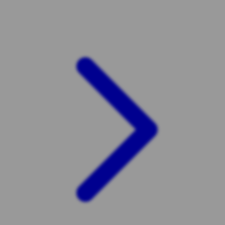
Twistshake
TY Toys
U
V
Veja
Vitaflow
Vtech
W
Waterland
Wellness