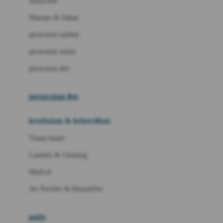
Sunscreen
London Taxi
Shampo & Sabun
Love To Dream
perawatan rambut
perawatan mulut
M
perawatan diri
Magformers
Mama's Choice
perawatan ibu
Mamas&Papas
kesehatan & kebersihan
Mamaway
Tissue basah
Maxi Cosi
Laundry & Cleaning
Megabloks
Medical
Micro
Air Purifier & Humidifier
MiDeer
Mimi & Lula
potty