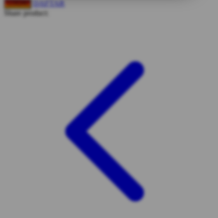
DAFTAR
LOGIN
Squishmallows
Share product:
Starbooks
Stick-O
Stokke
Sudocrem
Sumimo
Sunnylife
Sun-Staches
Swimava
T
Tommee Tippee
Trunki
Tutti Bambini