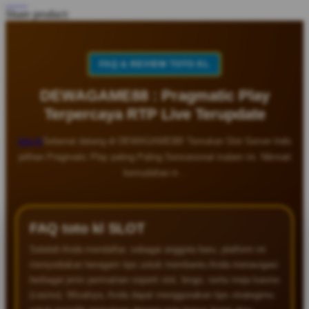
Share product:
FAQ & REVIEW TOTO KL
DEWAGAME88 : Pragmatic Play
Terpercaya RTP Live Terupdate
toto kl
Selamat datang di DEWAGAME88! Temukan Slot Server Indo
pilihan Pragmatic Play paling Paling Sensasional malam ini. Nikmati
kemudahan tr...
FAQ toto kl SLOT
Setelah Anda mendaftar, sebagai anggota baru, platform ini
menyediakan beragam tips untuk membantu Anda menavigasi
berbagai jenis permainan seperti slot, bingo, serta meja kasino
(casino). Misalnya, Anda dapat menggunakan tips strategimu