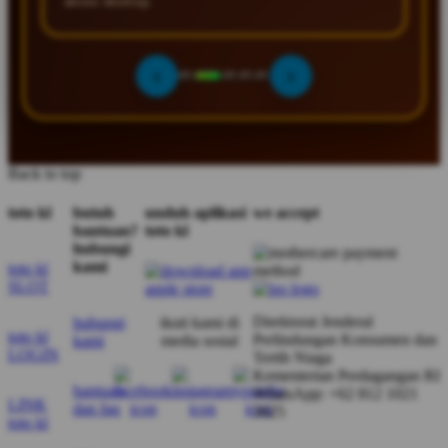
‹
›
Back to top
toto kl
butuh
unduh aplikasi
we accept
bantuan?
toto kl
hubungi
kami
toto kl
SLOT
Direktorat Jenderal
hubungi
ikuti kami di
toto kl
Perlindungan Konsumen dan
kami
media sosial
LOGIN
Tertib Niaga
Kementerian Perdagangan RI
bantuan
WhatsApp: +62 812 1021
LINK
dan faq
3625
toto kl