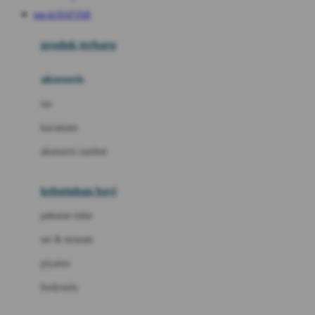
Awan
toto kl DAFTAR
Azetabio
produk terbaru
B
aksesoris
Baabaasheepz
tas
Babiators
kacamata
Baby Dove
aksesoris rambut
Baby Jogger
Baby Rovega
kebutuhan bayi
Babybee
pakaian tidur
Banana Boat
set & terusan
Banz
piyama
Barbie
bodysuits
Beaba