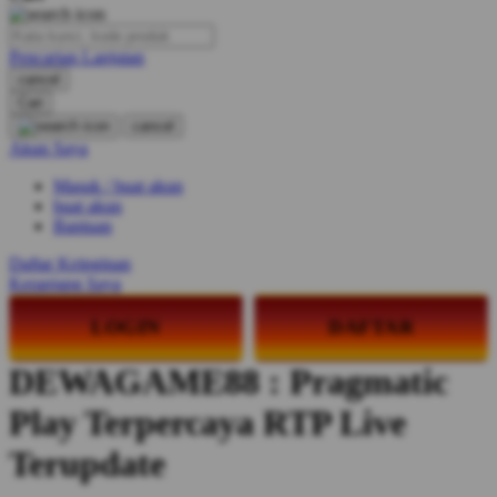
O
Pencarian Lanjutan
Oh Ma Grain
cancel
Okiedog
Cari
cancel
P
Akun Saya
Masuk / buat akun
Peachy
buat akun
Phil & Ted's
Bantuan
Philips Avent
Daftar Keinginan
Keranjang Saya
Pigeon
LOGIN
DAFTAR
Playgro
DEWAGAME88 : Pragmatic
Poled Global
Play Terpercaya RTP Live
Ponycycle
Puma
Terupdate
Pureats