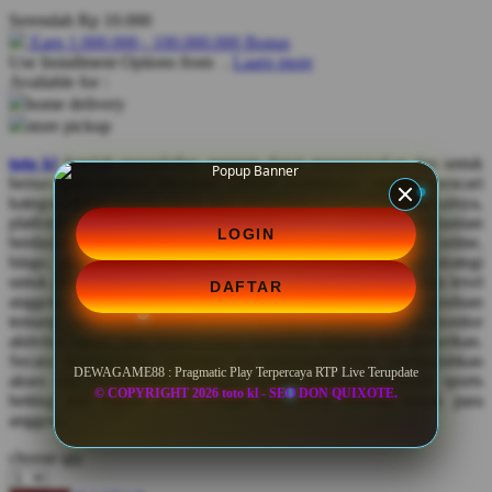
Serendah
Rp 10.000
Q
Earn
1.000.000
-
100.000.000
Bonus
Use Installment Options from
.
Laarn more
QV Baby
Available for :
home delivery
store pickup
R
toto kl
Setelah mengdaftar, anggota dapat menggunakan tips untuk
Real Shades
bernavigasi melalui beragam pilihan permainan, seperti mencari
kategori game sesuai minat atau menemukan judul baru. Misalnya,
Red Castle
platform menyediakan arahan untuk memfilter permainan
LOGIN
berdasarkan populeritas atau jenisnya, misalnya kasino online,
Ribbon Madness
bingo, atau taruhan olahraga. Platform juga memberikan strategi
untuk penggunaan efektif fitur-fitur, seperti mengelola poin dan level
DAFTAR
S
anggota. Untuk meningkatkan pengalaman pengguna, ada panduan
tentang cara cepat beralih antara kategori permainan, memonitor
Sebamed
aktivitas akun, dan memvalidasi transaksi deposit dan penarikan.
Secara keseluruhan, platform ini bertujuan untuk memudahkan
Silver Cross
DEWAGAME88 : Pragmatic Play Terpercaya RTP Live Terupdate
akses dan pemahaman berbagai bentuk gaming, termasuk sports
© COPYRIGHT 2026 toto kl - SEO DON QUIXOTE.
betting dan digital slots, dengan tips yang relevan untuk para
Simply Idea
anggota.
Skip Hop
choose qty
Spectra