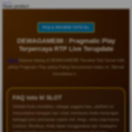
Share product:
FAQ & REVIEW TOTO KL
DEWAGAME88 : Pragmatic Play
Terpercaya RTP Live Terupdate
toto kl
Selamat datang di DEWAGAME88! Temukan Slot Server Indo
pilihan Pragmatic Play paling Paling Sensasional malam ini. Nikmati
kemudahan tr...
FAQ toto kl SLOT
Setelah Anda mendaftar, sebagai anggota baru, platform ini
menyediakan beragam tips untuk membantu Anda menavigasi
berbagai jenis permainan seperti slot, bingo, serta meja kasino
(casino). Misalnya, Anda dapat menggunakan tips strategimu