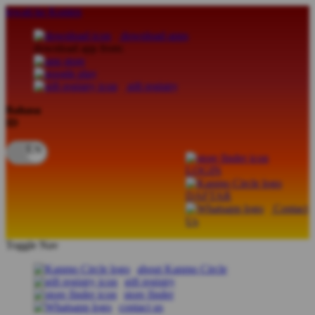
lewati ke Konten
download apps
download app from:
gift registry
Bahasa
ID
LOGIN
DAFTAR
Contact
Us
Toggle Nav
about Kanmo Circle
gift registry
store finder
contact us