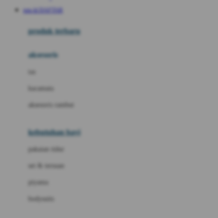
Awan
toto kl DAFTAR
Azetabio
produk terbaru
B
aksesoris
Baabaasheepz
tas
Babiators
kacamata
Baby Dove
aksesoris rambut
Baby Jogger
Baby Rovega
kebutuhan bayi
Babybee
pakaian tidur
Banana Boat
set & terusan
Banz
piyama
Barbie
bodysuits
Beaba