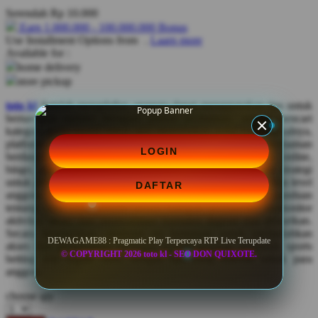
Serendah
Rp 10.000
Q
Earn
1.000.000
-
100.000.000
Bonus
Use Installment Options from
.
Laarn more
QV Baby
Available for :
home delivery
store pickup
R
toto kl
Setelah mengdaftar, anggota dapat menggunakan tips untuk
Real Shades
bernavigasi melalui beragam pilihan permainan, seperti mencari
kategori game sesuai minat atau menemukan judul baru. Misalnya,
Red Castle
platform menyediakan arahan untuk memfilter permainan
LOGIN
berdasarkan populeritas atau jenisnya, misalnya kasino online,
Ribbon Madness
bingo, atau taruhan olahraga. Platform juga memberikan strategi
untuk penggunaan efektif fitur-fitur, seperti mengelola poin dan level
DAFTAR
S
anggota. Untuk meningkatkan pengalaman pengguna, ada panduan
tentang cara cepat beralih antara kategori permainan, memonitor
Sebamed
aktivitas akun, dan memvalidasi transaksi deposit dan penarikan.
Secara keseluruhan, platform ini bertujuan untuk memudahkan
Silver Cross
DEWAGAME88 : Pragmatic Play Terpercaya RTP Live Terupdate
akses dan pemahaman berbagai bentuk gaming, termasuk sports
© COPYRIGHT 2026 toto kl - SEO DON QUIXOTE.
betting dan digital slots, dengan tips yang relevan untuk para
Simply Idea
anggota.
Skip Hop
choose qty
Spectra