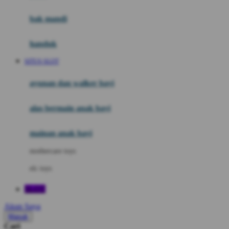
Mini Monkey
Moby
bak mandi
Momami
handuk
Mothercare
SITUS SLOT
Mustela
ayunan dan walker bayi
My Buddy Tag
My K
alas bermain anak bayi
N
mainan anak bayi
Naif
mothercare toys
Nike
elc toys
Nordic Natural
SLOT
Nuby
Akun Saya
Nuna
Masuk
Cari