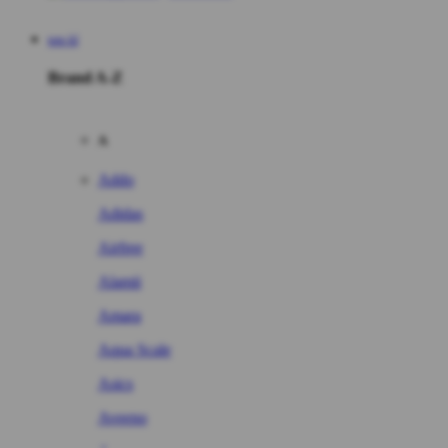
toto kl
Brand A-Z
A
Addo
Adidas
Airfree
Alamii
Amara
Aqua Scale
Asics
Aveeno