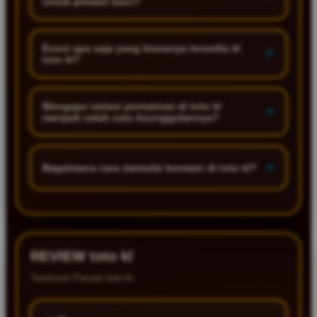
untuk pemain baru?
Setelah melakukan pendaftaran atau registration,
anggota dapat memanfaatkan tips untuk menavigasi
Event apa saja yang biasanya tersedia di
+
toto kl?
berbagai permainan, seperti beralih antara kategori slot,
bingo, dan permainan meja. Contohnya, pengguna
Setelah register sebagai anggota baru, kamu bisa
dapat memilih permainan yang memiliki poin tinggi
menggunakan tips berbagai macam cara untuk
Mengapa variasi permainan di toto kl
untuk meningkatkan peluang menang. Platform ini juga
+
menjadi salah satu keunggulannya?
menjelajahi berbagai permainan seperti slot, bingo, atau
menyediakan strategi untuk penggunaan efektif dalam
permainan meja. Misalnya, kamu bisa memilih
olahraga dan game bingo, misalnya dengan
Setelah mendaftar sebagai anggota, Anda dapat
permainan dengan poin tinggi untuk memaksimalkan
menganalisis peringkat permainan untuk membuat
menggunakan tips untuk menavigasi berbagai
+
peluangmu. Platform ini juga memberikan strategi
Bagaimana cara memulai bermain di toto kl?
keputusan lebih baik. Selain itu, pengguna dapat
permainan seperti digital slots dan table games serta
khusus untuk penggunaan bingo dan taruhan olahraga,
mengakses tips tentang cara mengelola akun dengan
meningkatkan pengalaman Anda, misalnya dengan
Setelah daftar akun, pengguna dapat mencoba tips
seperti menganalisis peringkat permainan. Pengguna
mudah, seperti beralih cepat antara aktivitas kasino dan
memilih game yang menawarkan poin bonus. Platform
untuk menavigasi berbagai permainan kasino dan
dapat beralih cepat antara kategori permainan kasino
olahraga. Tips-tips ini membantu memastikan
ini juga menyediakan strategi untuk penggunaan efektif
olahraga. Misalnya, pengguna dapat memilih permainan
dan aktivitas terkait olahraga, dan bahkan mengakses
pengalaman yang aman dan menyenangkan.
bingo dan taruhan olahraga, seperti menganalisis
slot dengan poin tinggi atau menerapkan strategi dalam
sepuluh tips untuk mengelola akun, seperti cara deposit
REVIEW toto kl
peringkat permainan untuk membuat keputusan yang
taruhan olahraga melalui analisa peringkat permainan.
dan penarikan yang lebih aman dan cepat. platform ini
lebih hati-hati atau memanfaatkan fitur update terbaru
Testimoni Pemain toto kl.
Platform ini menyediakan panduan untuk mengelola
memastikan kamu memiliki pengalaman bermain yang
untuk trial beberapa game. Selain itu pengguna dapat
akun seperti beralih cepat antara kategori games yang
menyenangkan dengan pembaruan permainan terbaru
mengakses sepuluh tips untuk mengelola akun dengan
berbeda, memungkinkan Anda untuk secara efektif
dan berbagai tips serta strategi penggunaan yang