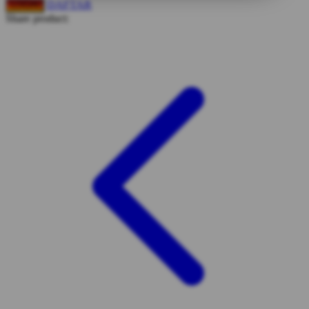
DAFTAR
LOGIN
Squishmallows
Share product:
Starbooks
Stick-O
Stokke
Sudocrem
Sumimo
Sunnylife
Sun-Staches
Swimava
T
Tommee Tippee
Trunki
Tutti Bambini