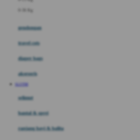
Felt So Sweet
0-36 Kg
Fisher Price
Flipper
gendongan
Friends Of Sally
travel cots
G
diaper bags
Gb
Geko
aksesoris
Graco
SLOT88
Gund
selimut
H
bantal & sprei
Habbie
Haenim
ranjang bayi & balita
Happy Horse