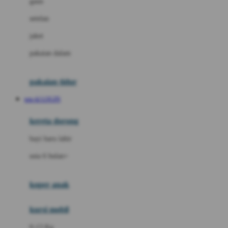
gaun
Dae Organics
setelan
Docare
jaket
Doona
pakaian dalam
Down To Earth
Drew
pakaian tidur
Dr. Brown's
toto kl LOGIN
E
kereta dorong
ELC
bayi baru lahir
Ergobaby
usia 6 bulan+
Expert Care
koper anak
Ezyroller
kursi mobil
F
0-13 Kg