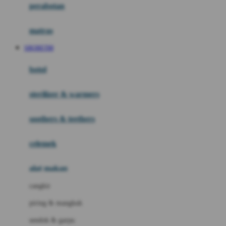
perabotan
Happy Tummy
Hauck
matras
Havaianas
SBOBET88
Hegen
botol
Hot Wheels
sterilizer & warmers
Hybrid
soothers & teethers
I
Inlacta DHA
celemek
Interlac
alat makan
Ivenet
cangkir
J
piring & mangkuk
Jack N Jill
sendok & garpu