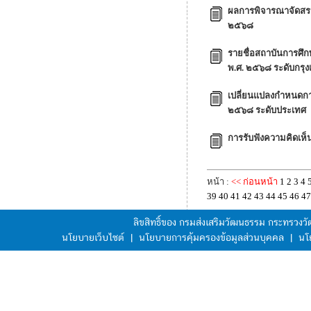
ผลการพิจารณาจัดสรร
๒๕๖๘
รายชื่อสถาบันการศ
พ.ศ. ๒๕๖๘ ระดับกร
เปลี่ยนแปลงกำหนดก
๒๕๖๘ ระดับประเทศ
การรับฟังความคิดเห็น
หน้า :
<< ก่อนหน้า
1
2
3
4
39
40
41
42
43
44
45
46
47
ลิขสิทธิ์ของ กรมส่งเสริมวัฒนธรรม กระทรวง
นโยบายเว็บไซต์
|
นโยบายการคุ้มครองข้อมูลส่วนบุคคล
|
นโ