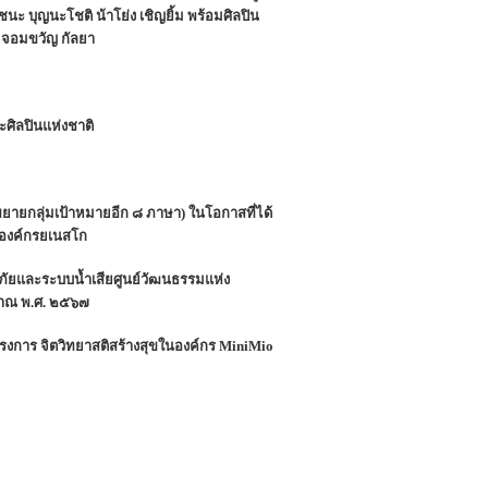
ัยชนะ บุญนะโชติ น้าโย่ง เชิญยิ้ม พร้อมศิลปิน
พ จอมขวัญ กัลยา
ศิลปินแห่งชาติ
ยกลุ่มเป้าหมายอีก ๘ ภาษา) ในโอกาสที่ได้
กองค์กรยเนสโก
ัยและระบบน้ำเสียศูนย์วัฒนธรรมแห่ง
มาณ พ.ศ. ๒๕๖๗
โครงการ จิตวิทยาสติสร้างสุขในองค์กร MiniMio