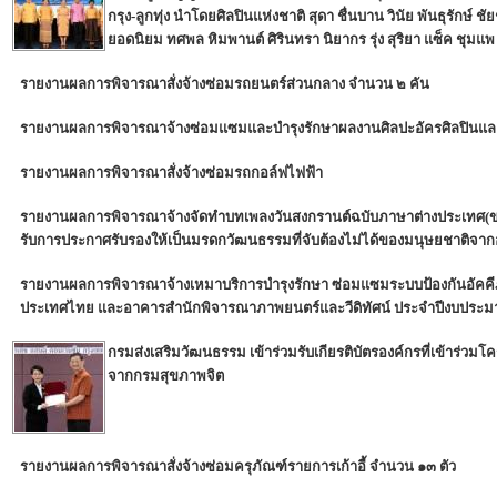
กรุง-ลูกทุ่ง นำโดยศิลปินแห่งชาติ สุดา ชื่นบาน วินัย พันธุรักษ์ ช
ยอดนิยม ทศพล หิมพานต์ ศิรินทรา นิยากร รุ่ง สุริยา แซ็ค ชุมแ
รายงานผลการพิจารณาสั่งจ้างซ่อมรถยนตร์ส่วนกลาง จำนวน ๒ คัน
รายงานผลการพิจารณาจ้างซ่อมแซมและบำรุงรักษาผลงานศิลปะอัครศิลปินและ
รายงานผลการพิจารณาสั่งจ้างซ่อมรถกอล์ฟไฟฟ้า
รายงานผลการพิจารณาจ้างจัดทำบทเพลงวันสงกรานต์ฉบับภาษาต่างประเทศ(ขยา
รับการประกาศรับรองให้เป็นมรดกวัฒนธรรมที่จับต้องไม่ได้ของมนุษยชาติจา
รายงานผลการพิจารณาจ้างเหมาบริการบำรุงรักษา ซ่อมแซมระบบป้องกันอัคคีภ
ประเทศไทย และอาคารสำนักพิจารณาภาพยนตร์และวีดิทัศน์ ประจำปีงบประ
กรมส่งเสริมวัฒนธรรม เข้าร่วมรับเกียรติบัตรองค์กรที่เข้าร่วม
จากกรมสุขภาพจิต
รายงานผลการพิจารณาสั่งจ้างซ่อมครุภัณฑ์รายการเก้าอี้ จำนวน ๑๓ ตัว