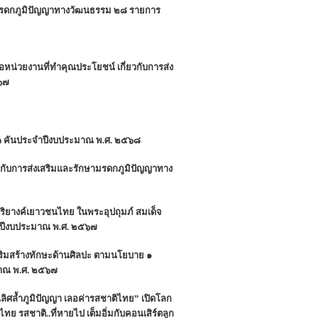
นมรดกภูมิปัญญาทางวัฒนธรรม ๒๘ รายการ
หน่วยงานที่ทำคุณประโยชน์ เกี่ยวกับการส่ง
๖๗
๑๓ คันประจำปีงบประมาณ พ.ศ. ๒๕๖๘
ยวกับการส่งเสริมและรักษามรดกภูมิปัญญาทาง
ุริยางค์เยาวชนไทย ในพระอุปถุมภ์ สมเด็จ
จำปีงบประมาณ พ.ศ. ๒๕๖๗
ริมสร้างทักษะด้านศิลปะ ตามนโยบาย ๑
มาณ พ.ศ. ๒๕๖๗
“เลิศล้ำภูมิปัญญา เลอค่ารสชาติไทย” เปิดโลก
ย รสชาติ..ที่หายไป เต็มอิ่มกับคอนเสิร์ตลูก