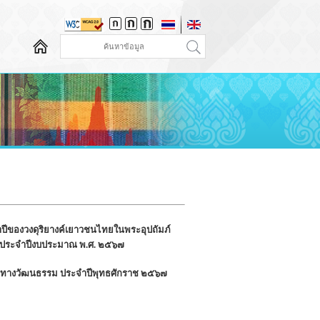
ีของวงดุริยางค์เยาวชนไทยในพระอุปถัมภ์
ร์ ประจำปีงบประมาณ พ.ศ. ๒๕๖๗
ติทางวัฒนธรรม ประจำปีพุทธศักราช ๒๕๖๗