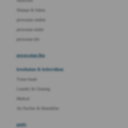
Sunscreen
London Taxi
Shampo & Sabun
Love To Dream
perawatan rambut
perawatan mulut
M
perawatan diri
Magformers
Mama's Choice
perawatan ibu
Mamas&Papas
kesehatan & kebersihan
Mamaway
Tissue basah
Maxi Cosi
Laundry & Cleaning
Megabloks
Medical
Micro
Air Purifier & Humidifier
MiDeer
Mimi & Lula
potty