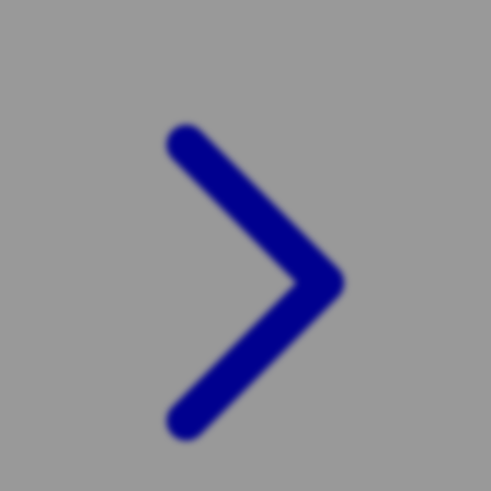
Twistshake
TY Toys
U
V
Veja
Vitaflow
Vtech
W
Waterland
Wellness