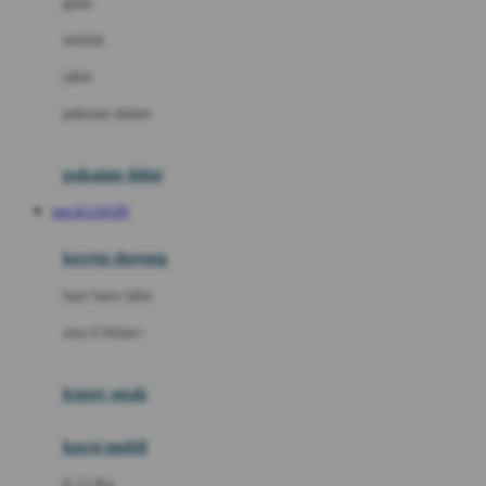
gaun
Dae Organics
setelan
Docare
jaket
Doona
pakaian dalam
Down To Earth
Drew
pakaian tidur
Dr. Brown's
toto kl LOGIN
E
kereta dorong
ELC
bayi baru lahir
Ergobaby
usia 6 bulan+
Expert Care
koper anak
Ezyroller
kursi mobil
F
0-13 Kg