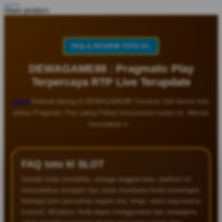
Share product:
FAQ & REVIEW TOTO KL
DEWAGAME88 : Pragmatic Play
Terpercaya RTP Live Terupdate
toto kl
Selamat datang di DEWAGAME88! Temukan Slot Server Indo
pilihan Pragmatic Play paling Paling Sensasional malam ini. Nikmati
kemudahan tr...
FAQ toto kl SLOT
Setelah Anda mendaftar, sebagai anggota baru, platform ini
menyediakan beragam tips untuk membantu Anda menavigasi
berbagai jenis permainan seperti slot, bingo, serta meja kasino
(casino). Misalnya, Anda dapat menggunakan tips strategimu