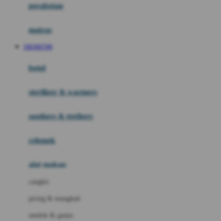
perabotan
Happy Tummy
Hauck
matras
Havaianas
SBOBET88
Hegen
botol
Hot Wheels
sterilizer & warmers
Hybrid
soothers & teethers
I
Inlacta DHA
celemek
Interlac
alat makan
Ivenet
cangkir
J
piring & mangkuk
Jack N Jill
sendok & garpu