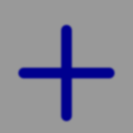
X
Xootz
Y
Yamatoya
Z
Zaxy
Zoggs
0-9
4Moms
59S