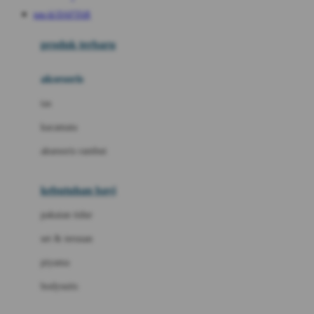
Awan
toto kl DAFTAR
Azetabio
produk terbaru
B
aksesoris
Baabaasheepz
tas
Babiators
kacamata
Baby Dove
aksesoris rambut
Baby Jogger
Baby Rovega
kebutuhan bayi
Babybee
pakaian tidur
Banana Boat
set & terusan
Banz
piyama
Barbie
bodysuits
Beaba