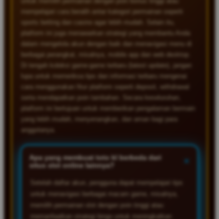
untuk memilih permainan dengan poin bonus tinggi atau
mempelajari cara beralih antar kategori permainan seperti
sports betting dan casino agar lebih mudah. Selain itu,
platform ini juga menawarkan strategi yang membantu Anda
dalam mengelola akun dengan baik dan menavigasi menu di
berbagai perangkat, misalnya, mobile app dan web desktop.
Di tengah koleksi game-game terbaru (latest update), jangan
lupa untuk memeriksa tips dan informasi terbaru mengenai
cara menggunakan fitur platform seperti deposit, withdrawal
serta mendapatkan poin tambahan. Secara keseluruhan,
platform ini bertujuan untuk memberikan pengalaman bermain
yang lebih mudah, menyenangkan, dan aman bagi para
anggotanya.
Apa yang membuat toto kl berbeda dari
+
situs slot online lainnya?
Setelah daftar akun, pengguna dapat mempelajari tips
untuk menavigasi berbagai macam game, misalnya,
memilih permainan slot dengan poin tinggi atau
memanfaatkan strategi bingo untuk meningkatkan