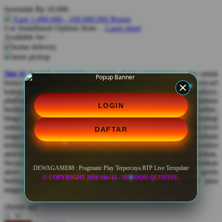
Serendah
Rp 10.000
Q
Earn
1.000.000
-
100.000.000
Bonus
Use Installment Options from
.
Laarn more
QV Baby
Available for :
home delivery
store pickup
R
Slot kl
Setelah mengdaftar, anggota dapat menggunakan tips untuk
Real Shades
bernavigasi melalui beragam pilihan permainan, seperti mencari
kategori game sesuai minat atau menemukan judul baru. Misalnya,
Red Castle
platform menyediakan arahan untuk memfilter permainan
LOGIN
berdasarkan populeritas atau jenisnya, misalnya kasino online,
Ribbon Madness
bingo, atau taruhan olahraga. Platform juga memberikan strategi
untuk penggunaan efektif fitur-fitur, seperti mengelola poin dan level
DAFTAR
S
anggota. Untuk meningkatkan pengalaman pengguna, ada panduan
tentang cara cepat beralih antara kategori permainan, memonitor
Sebamed
aktivitas akun, dan memvalidasi transaksi deposit dan penarikan.
Secara keseluruhan, platform ini bertujuan untuk memudahkan
Silver Cross
DEWAGAME88 : Pragmatic Play Terpercaya RTP Live Terupdate
akses dan pemahaman berbagai bentuk gaming, termasuk sports
© COPYRIGHT 2026 Slot kl - SEO DON QUIXOTE.
betting dan digital slots, dengan tips yang relevan untuk para
Simply Idea
anggota.
Skip Hop
choose qty
Spectra