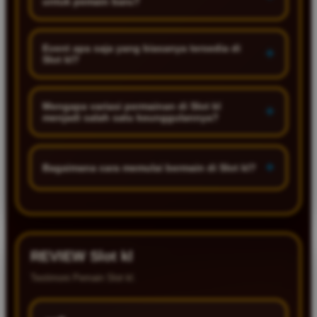
untuk pemain baru?
Setelah melakukan pendaftaran atau registration,
anggota dapat memanfaatkan tips untuk menavigasi
Event apa saja yang biasanya tersedia di
+
Slot kl?
berbagai permainan, seperti beralih antara kategori slot,
bingo, dan permainan meja. Contohnya, pengguna
Setelah register sebagai anggota baru, kamu bisa
dapat memilih permainan yang memiliki poin tinggi
menggunakan tips berbagai macam cara untuk
Mengapa variasi permainan di Slot kl
untuk meningkatkan peluang menang. Platform ini juga
+
menjadi salah satu keunggulannya?
menjelajahi berbagai permainan seperti slot, bingo, atau
menyediakan strategi untuk penggunaan efektif dalam
permainan meja. Misalnya, kamu bisa memilih
olahraga dan game bingo, misalnya dengan
Setelah mendaftar sebagai anggota, Anda dapat
permainan dengan poin tinggi untuk memaksimalkan
menganalisis peringkat permainan untuk membuat
menggunakan tips untuk menavigasi berbagai
+
peluangmu. Platform ini juga memberikan strategi
Bagaimana cara memulai bermain di Slot kl?
keputusan lebih baik. Selain itu, pengguna dapat
permainan seperti digital slots dan table games serta
khusus untuk penggunaan bingo dan taruhan olahraga,
mengakses tips tentang cara mengelola akun dengan
meningkatkan pengalaman Anda, misalnya dengan
Setelah daftar akun, pengguna dapat mencoba tips
seperti menganalisis peringkat permainan. Pengguna
mudah, seperti beralih cepat antara aktivitas kasino dan
memilih game yang menawarkan poin bonus. Platform
untuk menavigasi berbagai permainan kasino dan
dapat beralih cepat antara kategori permainan kasino
olahraga. Tips-tips ini membantu memastikan
ini juga menyediakan strategi untuk penggunaan efektif
olahraga. Misalnya, pengguna dapat memilih permainan
dan aktivitas terkait olahraga, dan bahkan mengakses
pengalaman yang aman dan menyenangkan.
bingo dan taruhan olahraga, seperti menganalisis
slot dengan poin tinggi atau menerapkan strategi dalam
sepuluh tips untuk mengelola akun, seperti cara deposit
REVIEW Slot kl
peringkat permainan untuk membuat keputusan yang
taruhan olahraga melalui analisa peringkat permainan.
dan penarikan yang lebih aman dan cepat. platform ini
lebih hati-hati atau memanfaatkan fitur update terbaru
Testimoni Pemain Slot kl.
Platform ini menyediakan panduan untuk mengelola
memastikan kamu memiliki pengalaman bermain yang
untuk trial beberapa game. Selain itu pengguna dapat
akun seperti beralih cepat antara kategori games yang
menyenangkan dengan pembaruan permainan terbaru
mengakses sepuluh tips untuk mengelola akun dengan
berbeda, memungkinkan Anda untuk secara efektif
dan berbagai tips serta strategi penggunaan yang