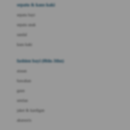
Beauty Barn
sepatu & kaus kaki
Bio Oil
sepatu bayi
Biolane
sepatu anak
Bite Fighters
sandal
Bizzi Growin
kaus kaki
Blackmores
fashion bayi (0bln-3thn)
Blooming Marvellous
atasan
Bonnels
bawahan
Bravado
gaun
Bruder
setelan
Brush Baby
jaket & kardigan
Buds Organics
aksesoris
Bugaboo