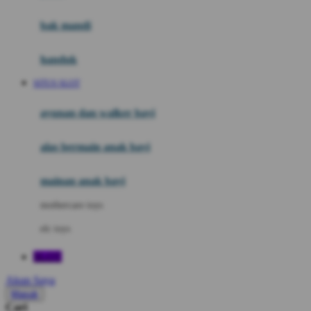
Mini Monkey
Moby
bak mandi
Momami
handuk
Mothercare
SITUS SLOT
Mustela
ayunan dan walker bayi
My Buddy Tag
My K
alas bermain anak bayi
N
mainan anak bayi
Naif
mothercare toys
Nike
elc toys
Nordic Natural
SLOT
Nuby
Akun Saya
Nuna
Masuk
Cari