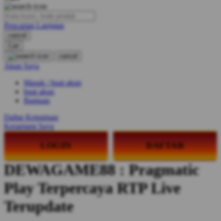
O
Pencarian Lanjutan
Oh Ma Grain
cancel
Okiedog
Cari
cancel
P
Akun Saya
Masuk / buat akun
Peachy
buat akun
Phil & Ted's
Bantuan
Philips Avent
Daftar Keinginan
Keranjang Saya
Pigeon
LOGIN
DAFTAR
Playgro
DEWAGAME88 : Pragmatic
Poled Global
Play Terpercaya RTP Live
Ponycycle
Puma
Terupdate
Pureats