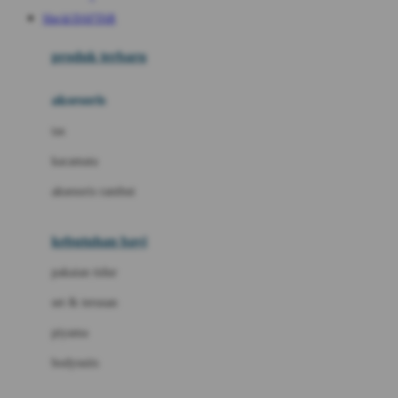
Awan
Slot kl DAFTAR
Azetabio
produk terbaru
B
aksesoris
Baabaasheepz
tas
Babiators
kacamata
Baby Dove
aksesoris rambut
Baby Jogger
Baby Rovega
kebutuhan bayi
Babybee
pakaian tidur
Banana Boat
set & terusan
Banz
piyama
Barbie
bodysuits
Beaba