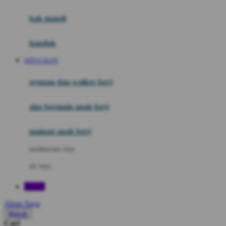
Mini Monkey
Moby
bak mandi
Momami
handuk
Mothercare
SITUS SLOT
Mustela
ayunan dan walker bayi
My Buddy Tag
My K
alas bermain anak bayi
N
mainan anak bayi
Naif
mothercare toys
Nike
elc toys
Nordic Natural
SLOT
Nuby
Akun Saya
Nuna
Masuk
Cari