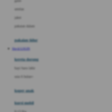
gaun
Dae Organics
setelan
Docare
jaket
Doona
pakaian dalam
Down To Earth
Drew
pakaian tidur
Dr. Brown's
Slot kl LOGIN
E
kereta dorong
ELC
bayi baru lahir
Ergobaby
usia 6 bulan+
Expert Care
koper anak
Ezyroller
kursi mobil
F
0-13 Kg