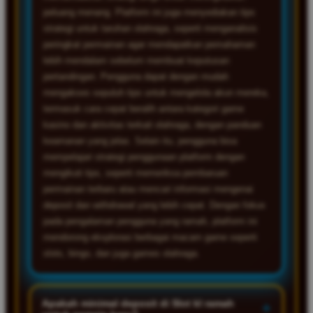
peluang menang. Platform ini juga menyediakan tips
strategi untuk taruhan olahraga, seperti menganalisis
peringkat permainan agar mendapatkan pemahaman
lebih mendalam sebelum membuat keputusan
pertandingan. Pengguna dapat dengan mudah
mengakses sepuluh tips untuk mengelola akun mereka,
termasuk cara cepat beralih antara kategori game
kasino dan aktivitas terkait olahraga, dengan panduan
keamanan yang jelas. Selain itu, pengguna bisa
mempelajari strategi penggunaan platform dengan
mengikuti tips, seperti memeriksa pembaruan
permainan terbaru atau mencari informasi mengenai
deposit dan withdrawal yang lebih cepat. Dengan fokus
pada pengalaman pengguna yang ramah, platform ini
mendorong eksplorasi berbagai macam game seperti
slots, bingo, dan juga games olahraga.
Apakah minimal deposit di Slot kl ramah
+