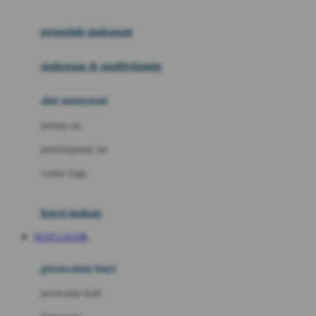
Joie
pengolah makanan
Joolz
Jujube
makanan & multivitamin
K
alat menyusui
Kiddycuts
pompa asi
Kumon
penyimpanan asi
L
cooler bags
Leapfrog
kursi makan
Leclerc
SLOT GACOR
Lee Vierra
Lillebaby
perawatan bayi
Little Bird Told Me
perawatan kulit
Little Miss Janis