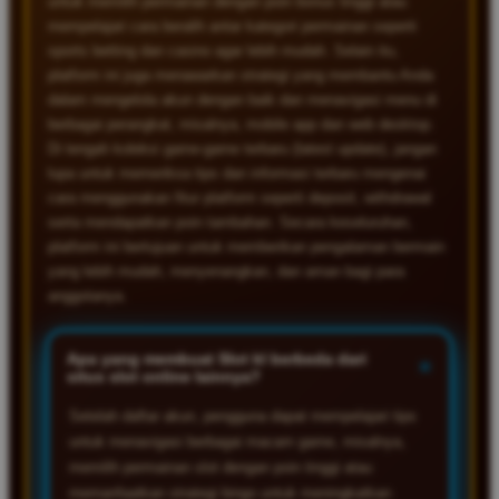
untuk memilih permainan dengan poin bonus tinggi atau
mempelajari cara beralih antar kategori permainan seperti
sports betting dan casino agar lebih mudah. Selain itu,
platform ini juga menawarkan strategi yang membantu Anda
dalam mengelola akun dengan baik dan menavigasi menu di
berbagai perangkat, misalnya, mobile app dan web desktop.
Di tengah koleksi game-game terbaru (latest update), jangan
lupa untuk memeriksa tips dan informasi terbaru mengenai
cara menggunakan fitur platform seperti deposit, withdrawal
serta mendapatkan poin tambahan. Secara keseluruhan,
platform ini bertujuan untuk memberikan pengalaman bermain
yang lebih mudah, menyenangkan, dan aman bagi para
anggotanya.
Apa yang membuat Slot kl berbeda dari
+
situs slot online lainnya?
Setelah daftar akun, pengguna dapat mempelajari tips
untuk menavigasi berbagai macam game, misalnya,
memilih permainan slot dengan poin tinggi atau
memanfaatkan strategi bingo untuk meningkatkan