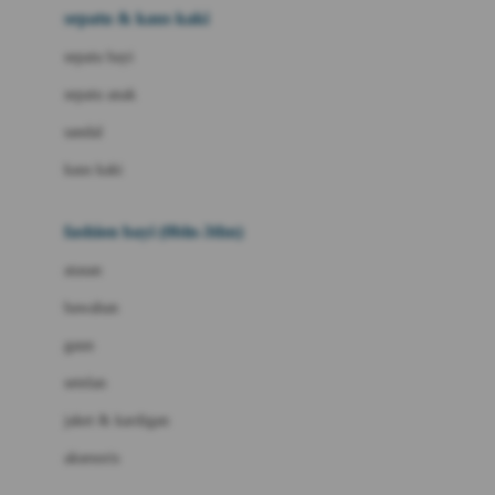
Beauty Barn
sepatu & kaus kaki
Bio Oil
sepatu bayi
Biolane
sepatu anak
Bite Fighters
sandal
Bizzi Growin
kaus kaki
Blackmores
fashion bayi (0bln-3thn)
Blooming Marvellous
atasan
Bonnels
bawahan
Bravado
gaun
Bruder
setelan
Brush Baby
jaket & kardigan
Buds Organics
aksesoris
Bugaboo