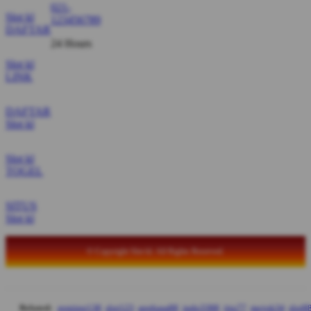
021-
Slot kl
123456789
DAFTAR
24 Hours
Slot kl
LINK
DAFTAR
Slot kl
Slot kl
TOGEL
SITUS
Slot kl
© Copyright Slot kl. All Rights Reserved.
Related:
genting138
slot123
angkasa88
indo3388
jitu77
mojok34
slot8