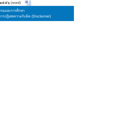
ย ๒๕๕๖ (word)
นธรรมและการศึกษา
การปฏิเสธความรับผิด (Disclaimer)