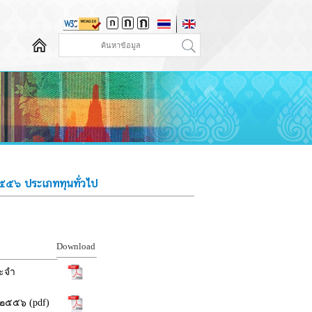
๕๕๖ ประเภททุนทั่วไป
Download
ระจำ
 ๒๕๕๖ (pdf)