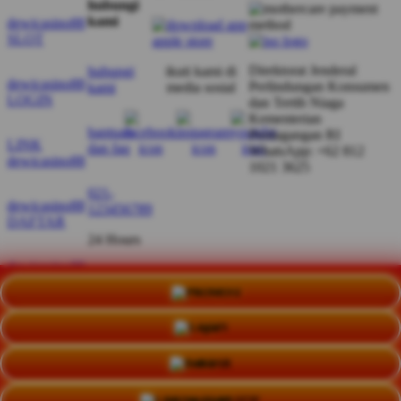
Perlindungan Konsumen
kami
media sosial
LOGIN
dan Tertib Niaga
Kementerian
bantuan
Perdagangan RI
LINK
dan faq
WhatsApp: +62 812
dewicasino88
1021 3625
021-
dewicasino88
123456789
DAFTAR
24 Hours
dewicasino88
LINK
DAFTAR
dewicasino88
PROMO
dewicasino88
TOGEL
LOGIN
SITUS
DAFTAR
dewicasino88