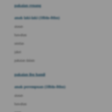
Buggygear
pakaian renang
Bumkins
anak laki-laki (18bln-8thn)
C
atasan
Cetaphil
bawahan
Chicco
setelan
Childlife
jaket
Clevamama
pakaian dalam
Cocolatte
Cottonseeds
pakaian ibu hamil
Cozy N Safe
anak perempuan (18bln-8thn)
Crane
atasan
Cybex
bawahan
D