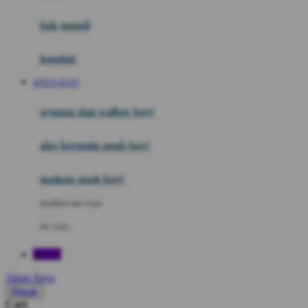
Mini Monkey
Moby
bak mandi
Momami
handuk
Mothercare
SITUS SLOT
Mustela
ayunan dan walker bayi
My Buddy Tag
My K
alas bermain anak bayi
N
mainan anak bayi
Naif
mothercare toys
Nike
elc toys
Nordic Natural
SLOT
Nuby
Akun Saya
Nuna
Masuk
Cari