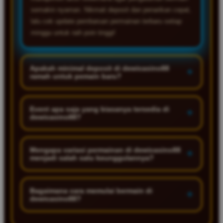
semakin nyaman. Nikmati deposit dan penarikan cepat,
lalu cek update pembaruan permainan terbaru setiap
minggu untuk raih poin tinggi!
Apakah minimal deposit di dewicasino88
+
ramah untuk pemain baru?
Platform ini menyediakan beragam pilihan permainan
online untuk Anda nikmati, mulai dari digital slots dan
Event apa saja yang biasanya tersedia di
+
dewicasino88?
bingo hingga table games dan sports-related gaming.
Sebagai contoh, selain mengakses beragam pilihan
Setelah mendaftar, anggota dapat menggunakan tips
game yang tersedia, Anda juga dapat mempelajari
untuk menavigasi berbagai permainan kasino, slot,
Mengapa variasi permainan di dewicasino88
strategize untuk meningkatkan peluang bermain seperti
+
menjadi salah satu keunggulannya?
bingo, dan taruhan olahraga di platform ini. Misalnya,
menganalisis peringkat permainan untuk membuat
para pemain bisa memilih permainan yang memiliki poin
keputusan lebih hati-hati dalam taruhan olahraga. Cara
Platform ini memungkinkan kamu untuk menjelajahi
tinggi atau strategi seperti menganalisis peringkat
ini dapat membantu Anda lebih menikmati pengalaman
berbagai macam permainan online, seperti slot, bingo,
Bagaimana cara memulai bermain di
permainan dalam kategori olahraga untuk membuat
+
berpartisipasi dalam berbagai macam event olahraga.
dewicasino88?
dan berbagai jenis permainan meja. Misalnya, kamu
keputusan yang lebih hati-hati. Selain itu, pengguna
Selain itu, platform ini menawarkan tips untuk
bisa mencoba slot dengan hadiah-hadiah menarik atau
dapat mengakses tips tentang cara mendaftar gratis
Setelah daftar akun selesai, kamu bisa menggunakan
manajemen akun yang efektif, seperti beralih dengan
menantang dirimu dalam game bingo dengan strategi