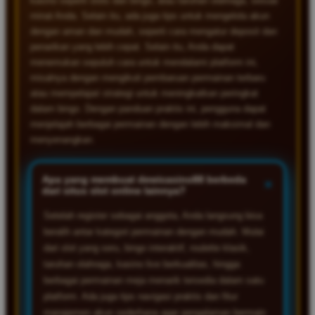
kasino seperti slots dan bingo, atau taruhan olahraga, sesuai
minat Anda. Selain itu, ada juga tips untuk mengelola akun
dengan aman dan mudah, seperti cara mengatur deposit dan
penarikan yang lebih cepat. Selain itu, Anda dapat
menemukan sepuluh cara untuk mendalami platform ini,
misalnya dengan mengikuti pembaruan permainan terbaru
atau mempelajari strategi untuk meningkatkan peringkat
dalam bingo. Dengan panduan praktis ini, pengguna dapat
menjelajah berbagai permainan dengan lebih maksimal dan
menyenangkan.
Apa yang membuat dewicasino88 berbeda
+
dari situs slot online lainnya?
Setelah register sebagai anggota, Anda langsung bisa
beralih antar kategori permainan dengan mudah. Mulai
dari slot yang seru, bingo interaktif, roulette klasik,
taruhan olahraga, kasino live berkualitas, hingga
berbagai permainan meja menarik tersedia dalam satu
platform. Ada juga tips navigasi praktis dan fitur
manajemen akun sederhana agar pengalaman bermain