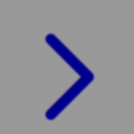
Twistshake
TY Toys
U
V
Veja
Vitaflow
Vtech
W
Waterland
Wellness