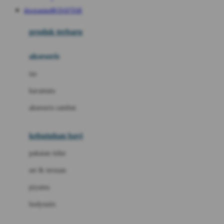
Awan
dewicasino88 DAFTAR
Azetabio
produk terbaru
B
aksesoris
Baabaasheepz
tas
Babiators
kacamata
Baby Dove
aksesoris rambut
Baby Jogger
Baby Rovega
kebutuhan bayi
Babybee
pakaian tidur
Banana Boat
set & terusan
Banz
piyama
Barbie
bodysuits
Beaba