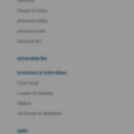
Sunscreen
London Taxi
Shampo & Sabun
Love To Dream
perawatan rambut
perawatan mulut
M
perawatan diri
Magformers
Mama's Choice
perawatan ibu
Mamas&Papas
kesehatan & kebersihan
Mamaway
Tissue basah
Maxi Cosi
Laundry & Cleaning
Megabloks
Medical
Micro
Air Purifier & Humidifier
MiDeer
Mimi & Lula
potty