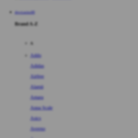
dewicasino88
Brand A-Z
A
Addo
Adidas
Airfree
Alamii
Amara
Aqua Scale
Asics
Aveeno