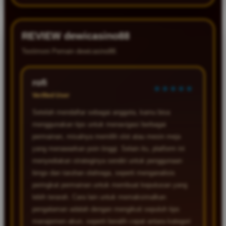
atau melihat promosi terbaru. Platform ini menyediakan
berbagai tips untuk menjelajahi platform. Misalnya,
cepat antara kategori game kasino dan aktivitas terkait
khusus. Selain itu, platform ini juga menyediakan
panduan penggunaan yang aman dan cepat untuk
kamu bisa mencoba strategi baru untuk permainan
olahraga. Anda dapat mengatur akun Anda dengan
pilihan untuk taruhan olahraga, dimana kamu dapat
mengelola akun, beralih antara kategori permainan, dan
bingo atau mempelajari cara menganalisis peringkat
mudah, memeriksa riwayat aktivitas, dan
mengikuti pertandingan favoritmu dan berpartisipasi
REVIEW dewicasino88
melakukan deposit maupun penarikan. Pengguna juga
dalam taruhan olahraga untuk mengambil keputusan
mengoptimalkan pengalaman bermain Anda secara
secara virtual. Untuk pengalaman yang lebih optimal,
bisa mendapatkan bantuan dukungan jika diperlukan.
Testimoni Pemain dewicasino88.
yang lebih tepat. Platform ini juga menyediakan
online. Platform ini juga memberikan informasi terbaru
terdapat tips dan strategi yang bisa kamu gunakan,
informasi tentang cara mengelola poin dan
tentang petunjuk menggunakan fitur-fitur platform dan
seperti mempelajari cara terbaik untuk mengelola
memanfaatkan promosi yang tersedia. Selain itu, kamu
update permainan yang terbaru. Dengan mempelajari
akunmu, mulai dari daftar (register) sebagai anggota
dina
bisa mendapatkan tips untuk navigasi cepat antar
★★★★★
tips dan strategi yang tersedia, Anda dapat
hingga memantau poin atau saldo. Pengguna juga
Verified User
kategori permainan, seperti dari casino ke olahraga atau
memaksimalkan pengalaman bermain dan menjelajahi
dapat dengan mudah beralih antara kategori permainan
sebaliknya. Bagi yang baru bergabung, ada panduan
Setelah mengunduh aplikasi dan mendaftar menjadi
berbagai macam game yang ditawarkan dengan cara
hanya dalam beberapa klik. Jadi, kamu dapat
mengenai cara daftar dan melakukan deposit serta
yang lebih mudah dan menyenangkan.
anggota, kamu bisa memulai petualangan seru di dunia
menikmati platform ini secara efektif dengan mengikuti
withdrawal dengan aman dan efisien. Dengan
online casino ini! Platform ini menyediakan beragam
alur penggunaan serta tips yang diberikan, untuk
mempelajari cara-cara ini, kamu akan lebih mudah
permainan seperti slot, bingo, dan berbagai jenis game
pengalaman bermain online yang menyenangkan dan
menikmati beragam game online seperti slot, table
optimal.
meja. Misalnya, untuk kamu penggemar olahraga,
games, dan sports betting dengan menciptakan
tersedia juga sports-related gaming untuk memuaskan
pengalaman yang menyenangkan dan bermanfaat.
semangatmu. Untuk memaksimalkan pengalaman
bermain, cobalah tips dan strategi yang tersedia, salah
satunya adalah analisa peringkat permainan agar
keputusanmu lebih tepat. Selain itu, platform ini juga