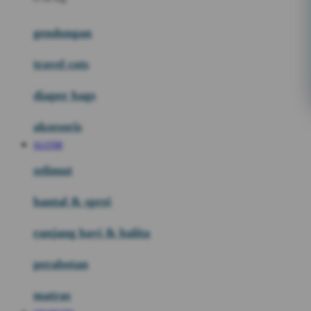
gendongan
travel cots
diaper bags
aksesoris
SLOT88
selimut
bantal & sprei
ranjang bayi & balita
perabotan
matras