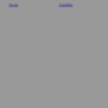
Awan
Azetabio