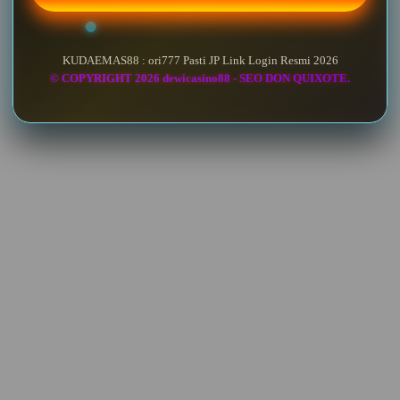
KUDAEMAS88 : ori777 Pasti JP Link Login Resmi 2026
© COPYRIGHT 2026 dewicasino88 - SEO DON QUIXOTE.