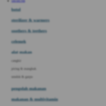
SBOBET88
botol
sterilizer & warmers
soothers & teethers
celemek
alat makan
cangkir
piring & mangkuk
sendok & garpu
pengolah makanan
makanan & multivitamin