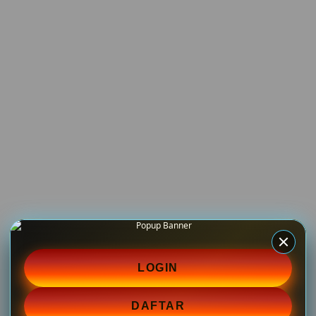
LOGIN
DAFTAR