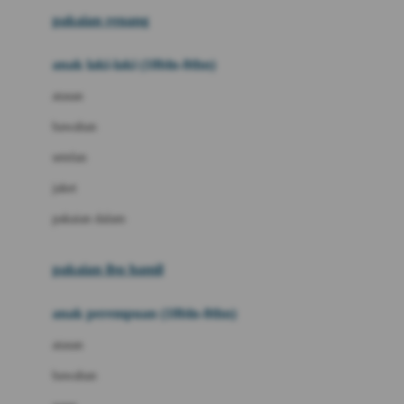
Buggygear
pakaian renang
Bumkins
anak laki-laki (18bln-8thn)
C
atasan
Cetaphil
bawahan
Chicco
setelan
Childlife
jaket
Clevamama
pakaian dalam
Cocolatte
Cottonseeds
pakaian ibu hamil
Cozy N Safe
anak perempuan (18bln-8thn)
Crane
atasan
Cybex
bawahan
D