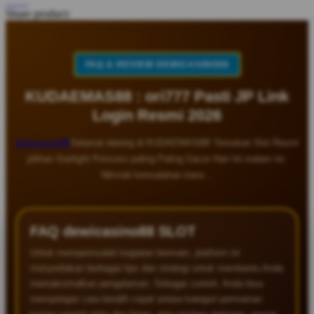
Share product:
FAQ & REVIEW DEWICASINO88
KUDAEMAS88 : ori777 Pasti JP Link
Login Resmi 2026
dewicasino88
Selamat datang di KUDAEMAS88! Temukan Slot Resmi
pilihan Starlight Princess paling Paling Gacor Hari Ini malam ini.
Nikmati kemudahan trans...
FAQ dewicasino88 SLOT
Untuk mempermudah kegiatan bermain, platform ini
menyediakan berbagai tips dan strategi untuk membantu Anda
memaksimalkan pengalaman. Sebagai contoh, Anda bisa
mempelajari cara beralih cepat antara kategori permainan