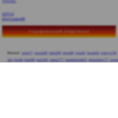
© Copyright dewicasino88. All Rights Reserved.
Related:
intan77
macau88
laskar89
dewa99
tiara4d
bocah4d
sedayu138
slot
bus4d
hoki99
luck365
istana777
bandarbola855
doremiplay77
nova