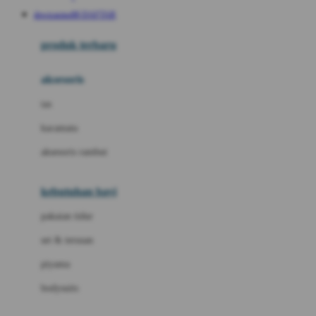
Awan
dewicasino88 DAFTAR
Azetabio
produk terbaru
B
aksesoris
Baabaasheepz
tas
Babiators
kacamata
Baby Dove
aksesoris rambut
Baby Jogger
Baby Rovega
kebutuhan bayi
Babybee
pakaian tidur
Banana Boat
set & terusan
Banz
piyama
Barbie
bodysuits
Beaba