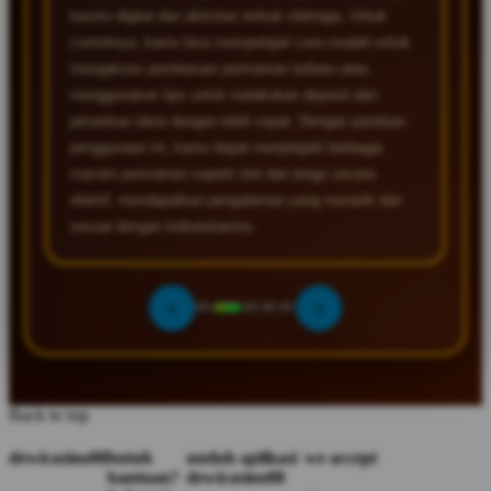
menawarkan panduan tentang cara mudah mengelola
akun, seperti beralih cepat antara kategori permainan
atau memeriksa riwayat aktivitas secara teratur.
Jangan lupa, akses update terbaru untuk menikmati
permainan baru dan fitur-fitur menarik!
‹
›
Back to top
dewicasino88
butuh
unduh aplikasi
we accept
bantuan?
dewicasino88
hubungi
kami
dewicasino88
SLOT
Direktorat Jenderal
hubungi
ikuti kami di
dewicasino88