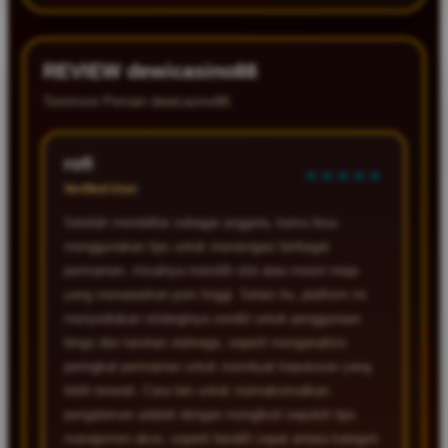
atau melihat promosi terbaru. Platform ini menyediakan
berbagai tips untuk menjelajahi platform. Misalnya,
cepat antara kategori game kasino dan aktivitas terkait
khusus. Selain itu, platform ini juga menyediakan
panduan penggunaan yang aman dan cepat untuk
kamu bisa mencoba strategi baru untuk permainan
olahraga. Anda dapat mengatur akun Anda dengan
pilihan untuk taruhan olahraga, dimana kamu dapat
mengelola akun, beralih antara kategori permainan, dan
bingo atau mempelajari cara menganalisis peringkat
mudah, memeriksa riwayat aktivitas, dan
mengikuti pertandingan favoritmu dan berpartisipasi
REVIEW dewicasino88
melakukan deposit maupun penarikan. Pengguna juga
dalam taruhan olahraga untuk mengambil keputusan
mengoptimalkan pengalaman bermain Anda secara
secara virtual. Untuk pengalaman yang lebih optimal,
bisa mendapatkan bantuan dukungan jika diperlukan.
Testimoni Pemain dewicasino88.
yang lebih tepat. Platform ini juga menyediakan
online. Platform ini juga memberikan informasi terbaru
terdapat tips dan strategi yang bisa kamu gunakan,
informasi tentang cara mengelola poin dan
tentang petunjuk menggunakan fitur-fitur platform dan
seperti mempelajari cara terbaik untuk mengelola
memanfaatkan promosi yang tersedia. Selain itu, kamu
update permainan yang terbaru. Dengan mempelajari
akunmu, mulai dari daftar (register) sebagai anggota
dina
bisa mendapatkan tips untuk navigasi cepat antar
★★★★★
tips dan strategi yang tersedia, Anda dapat
hingga memantau poin atau saldo. Pengguna juga
Verified User
kategori permainan, seperti dari casino ke olahraga atau
memaksimalkan pengalaman bermain dan menjelajahi
dapat dengan mudah beralih antara kategori permainan
sebaliknya. Bagi yang baru bergabung, ada panduan
Setelah mengunduh aplikasi dan mendaftar menjadi
berbagai macam game yang ditawarkan dengan cara
hanya dalam beberapa klik. Jadi, kamu dapat
mengenai cara daftar dan melakukan deposit serta
yang lebih mudah dan menyenangkan.
anggota, kamu bisa memulai petualangan seru di dunia
menikmati platform ini secara efektif dengan mengikuti
withdrawal dengan aman dan efisien. Dengan
online casino ini! Platform ini menyediakan beragam
alur penggunaan serta tips yang diberikan, untuk
mempelajari cara-cara ini, kamu akan lebih mudah
permainan seperti slot, bingo, dan berbagai jenis game
pengalaman bermain online yang menyenangkan dan
menikmati beragam game online seperti slot, table
optimal.
meja. Misalnya, untuk kamu penggemar olahraga,
games, dan sports betting dengan menciptakan
tersedia juga sports-related gaming untuk memuaskan
pengalaman yang menyenangkan dan bermanfaat.
semangatmu. Untuk memaksimalkan pengalaman
bermain, cobalah tips dan strategi yang tersedia, salah
satunya adalah analisa peringkat permainan agar
keputusanmu lebih tepat. Selain itu, platform ini juga