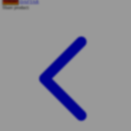
DAFTAR
LOGIN
Squishmallows
Share product:
Starbooks
Stick-O
Stokke
Sudocrem
Sumimo
Sunnylife
Sun-Staches
Swimava
T
Tommee Tippee
Trunki
Tutti Bambini