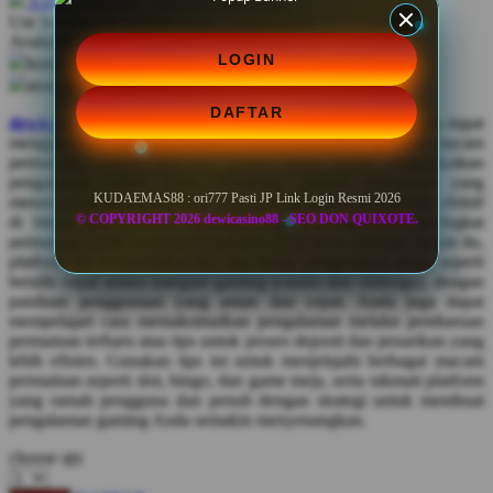
Earn
1.000.000
-
100.000.000
Bonus
Use Installment Options from
.
Laarn more
Q
Available for :
LOGIN
home delivery
QV Baby
store pickup
DAFTAR
dewicasino88
Setelah Anda mendaftar sebagai anggota, Anda dapat
R
menggunakan tips yang tersedia untuk menavigasi berbagai macam
permainan, seperti slot dan games meja, untuk meningkatkan
Real Shades
pengalaman online Anda. Misalnya, pilihlah permainan yang
KUDAEMAS88 : ori777 Pasti JP Link Login Resmi 2026
menawarkan poin tinggi atau coba strategi untuk penggunaan efektif
Red Castle
© COPYRIGHT 2026 dewicasino88 - SEO DON QUIXOTE.
di bingo dan taruhan olahraga, seperti menganalisis peringkat
permainan untuk membuat keputusan yang lebih hati-hati. Selain itu,
Ribbon Madness
platform ini menyediakan ten tips untuk pengelolaan akun, seperti
beralih cepat antara kategori gaming (casino dan olahraga), dengan
S
panduan penggunaan yang aman dan cepat. Anda juga dapat
mempelajari cara memaksimalkan pengalaman melalui pembaruan
Sebamed
permainan terbaru atau tips untuk proses deposit dan penarikan yang
lebih efisien. Gunakan tips ini untuk menjelajahi berbagai macam
Silver Cross
permainan seperti slot, bingo, dan game meja, serta nikmati platform
yang ramah pengguna dan penuh dengan strategi untuk membuat
Simply Idea
pengalaman gaming Anda semakin menyenangkan.
Skip Hop
choose qty
Spectra