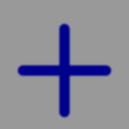
X
Xootz
Y
Yamatoya
Z
Zaxy
Zoggs
0-9
4Moms
59S