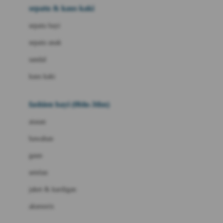
Beauty Barn
sepatu & kaus kaki
Bio Oil
sepatu bayi
Biolane
sepatu anak
Bite Fighters
sandal
Bizzi Growin
kaus kaki
Blackmores
fashion bayi (0bln-3thn)
Blooming Marvellous
atasan
Bonnels
bawahan
Bravado
gaun
Bruder
setelan
Brush Baby
jaket & kardigan
Buds Organics
aksesoris
Bugaboo