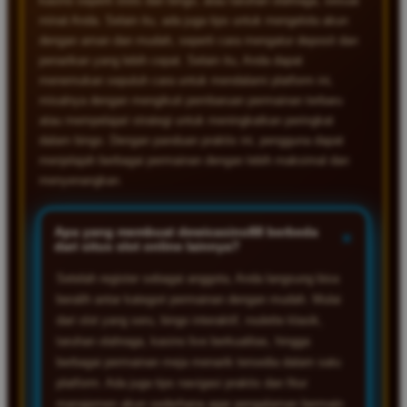
kasino seperti slots dan bingo, atau taruhan olahraga, sesuai
minat Anda. Selain itu, ada juga tips untuk mengelola akun
dengan aman dan mudah, seperti cara mengatur deposit dan
penarikan yang lebih cepat. Selain itu, Anda dapat
menemukan sepuluh cara untuk mendalami platform ini,
misalnya dengan mengikuti pembaruan permainan terbaru
atau mempelajari strategi untuk meningkatkan peringkat
dalam bingo. Dengan panduan praktis ini, pengguna dapat
menjelajah berbagai permainan dengan lebih maksimal dan
menyenangkan.
Apa yang membuat dewicasino88 berbeda
+
dari situs slot online lainnya?
Setelah register sebagai anggota, Anda langsung bisa
beralih antar kategori permainan dengan mudah. Mulai
dari slot yang seru, bingo interaktif, roulette klasik,
taruhan olahraga, kasino live berkualitas, hingga
berbagai permainan meja menarik tersedia dalam satu
platform. Ada juga tips navigasi praktis dan fitur
manajemen akun sederhana agar pengalaman bermain