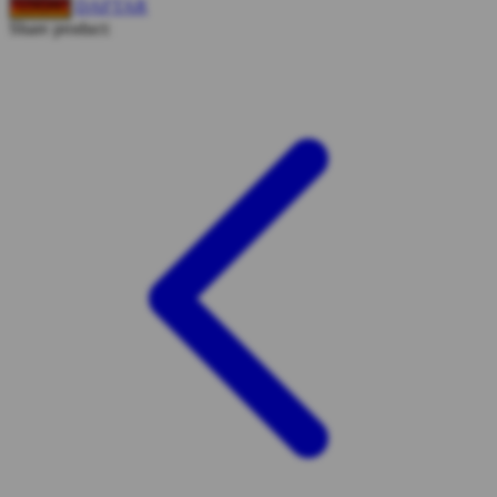
DAFTAR
LOGIN
Squishmallows
Share product:
Starbooks
Stick-O
Stokke
Sudocrem
Sumimo
Sunnylife
Sun-Staches
Swimava
T
Tommee Tippee
Trunki
Tutti Bambini