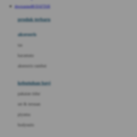
Awan
dewicasino88 DAFTAR
Azetabio
produk terbaru
B
aksesoris
Baabaasheepz
tas
Babiators
kacamata
Baby Dove
aksesoris rambut
Baby Jogger
Baby Rovega
kebutuhan bayi
Babybee
pakaian tidur
Banana Boat
set & terusan
Banz
piyama
Barbie
bodysuits
Beaba