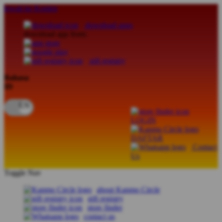
lewati ke Konten
download apps
download app from:
gift registry
Bahasa
ID
LOGIN
DAFTAR
Contact
Us
Toggle Nav
about Kanmo Circle
gift registry
store finder
contact us