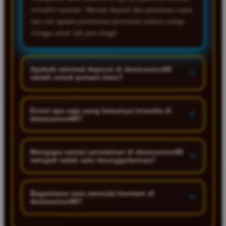
semakin nyaman. Nikmati deposit dan penarikan cepat,
lalu cek update pembaruan permainan terbaru setiap
minggu untuk raih poin tinggi!
Apakah minimal deposit di dewicasino88
+
ramah untuk pemain baru?
Platform ini menyediakan beragam pilihan permainan
online untuk Anda nikmati, mulai dari digital slots dan
Event apa saja yang biasanya tersedia di
+
dewicasino88?
bingo hingga table games dan sports-related gaming.
Sebagai contoh, selain mengakses beragam pilihan
Setelah mendaftar, anggota dapat menggunakan tips
game yang tersedia, Anda juga dapat mempelajari
untuk menavigasi berbagai permainan kasino, slot,
Mengapa variasi permainan di dewicasino88
strategize untuk meningkatkan peluang bermain seperti
+
menjadi salah satu keunggulannya?
bingo, dan taruhan olahraga di platform ini. Misalnya,
menganalisis peringkat permainan untuk membuat
para pemain bisa memilih permainan yang memiliki poin
keputusan lebih hati-hati dalam taruhan olahraga. Cara
Platform ini memungkinkan kamu untuk menjelajahi
tinggi atau strategi seperti menganalisis peringkat
ini dapat membantu Anda lebih menikmati pengalaman
berbagai macam permainan online, seperti slot, bingo,
Bagaimana cara memulai bermain di
permainan dalam kategori olahraga untuk membuat
+
berpartisipasi dalam berbagai macam event olahraga.
dewicasino88?
dan berbagai jenis permainan meja. Misalnya, kamu
keputusan yang lebih hati-hati. Selain itu, pengguna
Selain itu, platform ini menawarkan tips untuk
bisa mencoba slot dengan hadiah-hadiah menarik atau
dapat mengakses tips tentang cara mendaftar gratis
Setelah daftar akun selesai, kamu bisa menggunakan
manajemen akun yang efektif, seperti beralih dengan
menantang dirimu dalam game bingo dengan strategi