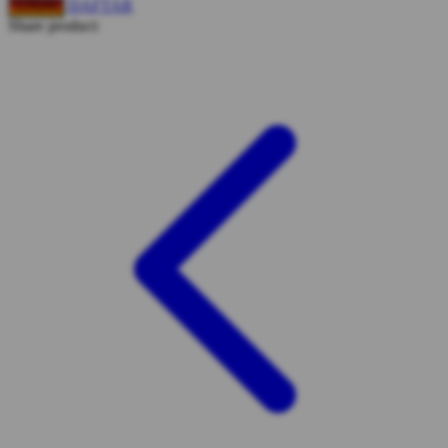
DAFTAR
LOGIN
Squishmallows
Share product:
Starbooks
Stick-O
Stokke
Sudocrem
Sumimo
Sunnylife
Sun-Staches
Swimava
T
Tommee Tippee
Trunki
Tutti Bambini