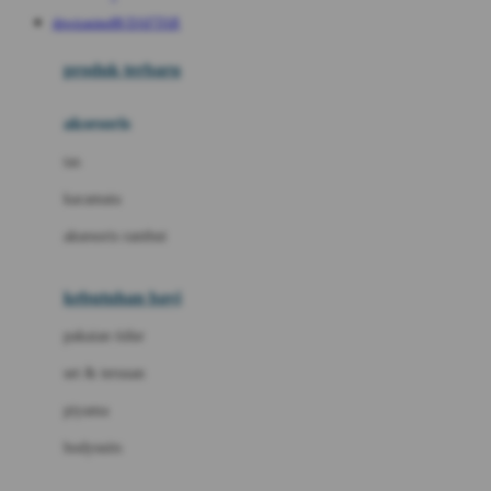
Awan
dewicasino88 DAFTAR
Azetabio
produk terbaru
B
aksesoris
Baabaasheepz
tas
Babiators
kacamata
Baby Dove
aksesoris rambut
Baby Jogger
Baby Rovega
kebutuhan bayi
Babybee
pakaian tidur
Banana Boat
set & terusan
Banz
piyama
Barbie
bodysuits
Beaba