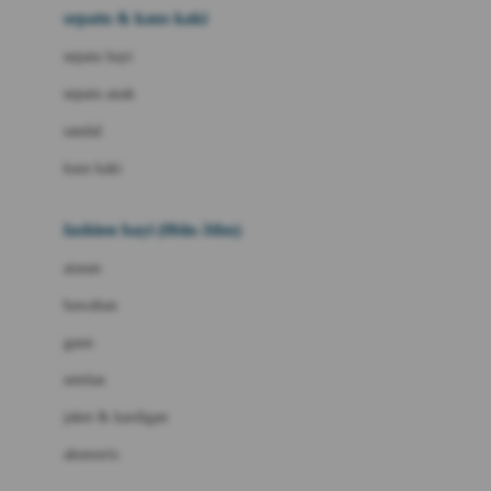
Beauty Barn
sepatu & kaus kaki
Bio Oil
sepatu bayi
Biolane
sepatu anak
Bite Fighters
sandal
Bizzi Growin
kaus kaki
Blackmores
fashion bayi (0bln-3thn)
Blooming Marvellous
atasan
Bonnels
bawahan
Bravado
gaun
Bruder
setelan
Brush Baby
jaket & kardigan
Buds Organics
aksesoris
Bugaboo