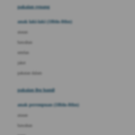
Buggygear
pakaian renang
Bumkins
anak laki-laki (18bln-8thn)
C
atasan
Cetaphil
bawahan
Chicco
setelan
Childlife
jaket
Clevamama
pakaian dalam
Cocolatte
Cottonseeds
pakaian ibu hamil
Cozy N Safe
anak perempuan (18bln-8thn)
Crane
atasan
Cybex
bawahan
D