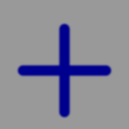
X
Xootz
Y
Yamatoya
Z
Zaxy
Zoggs
0-9
4Moms
59S