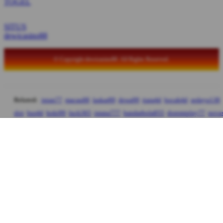
© Copyright dewicasino88. All Rights Reserved.
Related:
intan77
macau88
laskar89
dewa99
tiara4d
bocah4d
sedayu138
slot
bus4d
hoki99
luck365
istana777
bandarbola855
doremiplay77
nova