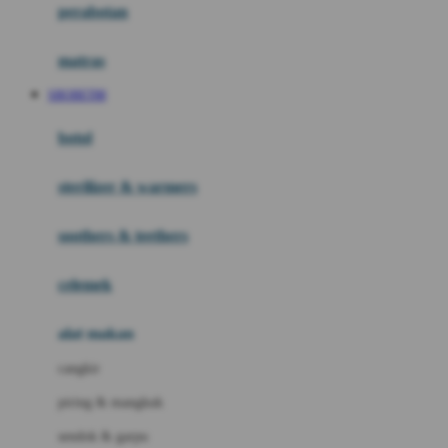
perabotan
Happy Tummy
Hauck
matras
Havaianas
SBOBET88
Hegen
botol
Hot Wheels
sterilizer & warmers
Hybrid
soothers & teethers
I
Inlacta DHA
celemek
Interlac
alat makan
Ivenet
cangkir
J
piring & mangkuk
Jack N Jill
sendok & garpu