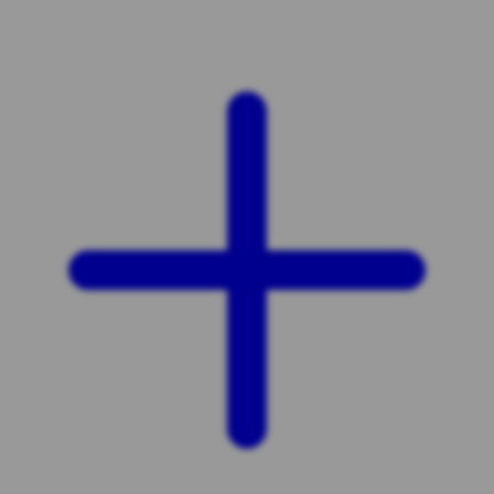
X
Xootz
Y
Yamatoya
Z
Zaxy
Zoggs
0-9
4Moms
59S