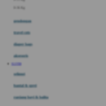
Felt So Sweet
0-36 Kg
Fisher Price
Flipper
gendongan
Friends Of Sally
travel cots
G
diaper bags
Gb
Geko
aksesoris
Graco
SLOT88
Gund
selimut
H
bantal & sprei
Habbie
Haenim
ranjang bayi & balita
Happy Horse