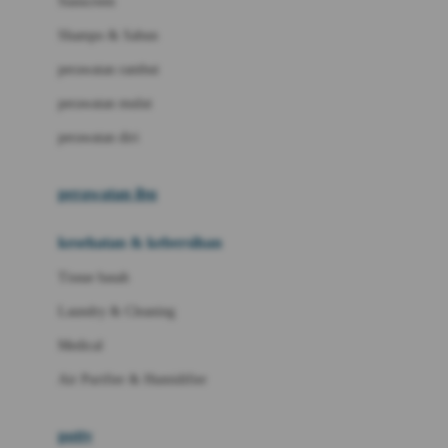
Sunscreen
London Taxi
Shampo & Sabun
Love To Dream
perawatan rambut
perawatan mulut
M
perawatan diri
Magformers
Mama's Choice
perawatan ibu
Mamas&Papas
kesehatan & kebersihan
Mamaway
Tissue basah
Maxi Cosi
Laundry & Cleaning
Megabloks
Medical
Micro
Air Purifier & Humidifier
MiDeer
Mimi & Lula
potty