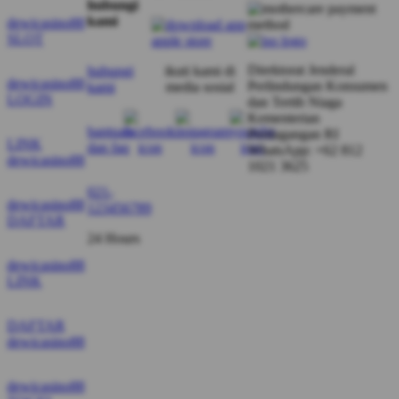
Perlindungan Konsumen
kami
media sosial
LOGIN
dan Tertib Niaga
Kementerian
bantuan
Perdagangan RI
LINK
dan faq
WhatsApp: +62 812
dewicasino88
1021 3625
021-
dewicasino88
123456789
DAFTAR
24 Hours
dewicasino88
LINK
DAFTAR
dewicasino88
dewicasino88
TOGEL
SITUS
dewicasino88