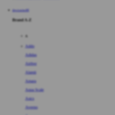
dewicasino88
Brand A-Z
A
Addo
Adidas
Airfree
Alamii
Amara
Aqua Scale
Asics
Aveeno