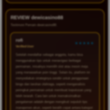
atau melihat promosi terbaru. Platform ini menyediakan
berbagai tips untuk menjelajahi platform. Misalnya,
cepat antara kategori game kasino dan aktivitas terkait
khusus. Selain itu, platform ini juga menyediakan
panduan penggunaan yang aman dan cepat untuk
kamu bisa mencoba strategi baru untuk permainan
olahraga. Anda dapat mengatur akun Anda dengan
pilihan untuk taruhan olahraga, dimana kamu dapat
mengelola akun, beralih antara kategori permainan, dan
bingo atau mempelajari cara menganalisis peringkat
mudah, memeriksa riwayat aktivitas, dan
mengikuti pertandingan favoritmu dan berpartisipasi
REVIEW dewicasino88
melakukan deposit maupun penarikan. Pengguna juga
dalam taruhan olahraga untuk mengambil keputusan
mengoptimalkan pengalaman bermain Anda secara
secara virtual. Untuk pengalaman yang lebih optimal,
bisa mendapatkan bantuan dukungan jika diperlukan.
Testimoni Pemain dewicasino88.
yang lebih tepat. Platform ini juga menyediakan
online. Platform ini juga memberikan informasi terbaru
terdapat tips dan strategi yang bisa kamu gunakan,
informasi tentang cara mengelola poin dan
tentang petunjuk menggunakan fitur-fitur platform dan
seperti mempelajari cara terbaik untuk mengelola
memanfaatkan promosi yang tersedia. Selain itu, kamu
update permainan yang terbaru. Dengan mempelajari
akunmu, mulai dari daftar (register) sebagai anggota
dina
bisa mendapatkan tips untuk navigasi cepat antar
★★★★★
tips dan strategi yang tersedia, Anda dapat
hingga memantau poin atau saldo. Pengguna juga
Verified User
kategori permainan, seperti dari casino ke olahraga atau
memaksimalkan pengalaman bermain dan menjelajahi
dapat dengan mudah beralih antara kategori permainan
sebaliknya. Bagi yang baru bergabung, ada panduan
Setelah mengunduh aplikasi dan mendaftar menjadi
berbagai macam game yang ditawarkan dengan cara
hanya dalam beberapa klik. Jadi, kamu dapat
mengenai cara daftar dan melakukan deposit serta
yang lebih mudah dan menyenangkan.
anggota, kamu bisa memulai petualangan seru di dunia
menikmati platform ini secara efektif dengan mengikuti
withdrawal dengan aman dan efisien. Dengan
online casino ini! Platform ini menyediakan beragam
alur penggunaan serta tips yang diberikan, untuk
mempelajari cara-cara ini, kamu akan lebih mudah
permainan seperti slot, bingo, dan berbagai jenis game
pengalaman bermain online yang menyenangkan dan
menikmati beragam game online seperti slot, table
optimal.
meja. Misalnya, untuk kamu penggemar olahraga,
games, dan sports betting dengan menciptakan
tersedia juga sports-related gaming untuk memuaskan
pengalaman yang menyenangkan dan bermanfaat.
semangatmu. Untuk memaksimalkan pengalaman
bermain, cobalah tips dan strategi yang tersedia, salah
satunya adalah analisa peringkat permainan agar
keputusanmu lebih tepat. Selain itu, platform ini juga