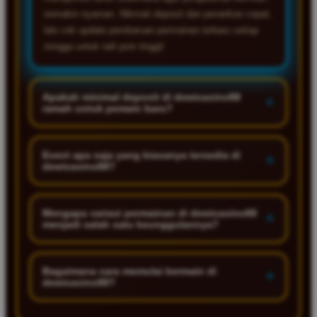
semakin nyaman. Nikmati deposit dan penarikan cepat,
lalu cek update pembaruan permainan terbaru setiap
minggu untuk raih poin tinggi!
Apakah minimal deposit di dewicasino88
+
ramah untuk pemain baru?
Platform ini menyediakan beragam pilihan permainan
online untuk Anda nikmati, mulai dari digital slots dan
Event apa saja yang biasanya tersedia di
+
dewicasino88?
bingo hingga table games dan sports-related gaming.
Sebagai contoh, selain mengakses beragam pilihan
Setelah mendaftar, anggota dapat menggunakan tips
game yang tersedia, Anda juga dapat mempelajari
untuk menavigasi berbagai permainan kasino, slot,
Mengapa variasi permainan di dewicasino88
strategize untuk meningkatkan peluang bermain seperti
+
menjadi salah satu keunggulannya?
bingo, dan taruhan olahraga di platform ini. Misalnya,
menganalisis peringkat permainan untuk membuat
para pemain bisa memilih permainan yang memiliki poin
keputusan lebih hati-hati dalam taruhan olahraga. Cara
Platform ini memungkinkan kamu untuk menjelajahi
tinggi atau strategi seperti menganalisis peringkat
ini dapat membantu Anda lebih menikmati pengalaman
berbagai macam permainan online, seperti slot, bingo,
Bagaimana cara memulai bermain di
permainan dalam kategori olahraga untuk membuat
+
berpartisipasi dalam berbagai macam event olahraga.
dewicasino88?
dan berbagai jenis permainan meja. Misalnya, kamu
keputusan yang lebih hati-hati. Selain itu, pengguna
Selain itu, platform ini menawarkan tips untuk
bisa mencoba slot dengan hadiah-hadiah menarik atau
dapat mengakses tips tentang cara mendaftar gratis
Setelah daftar akun selesai, kamu bisa menggunakan
manajemen akun yang efektif, seperti beralih dengan
menantang dirimu dalam game bingo dengan strategi