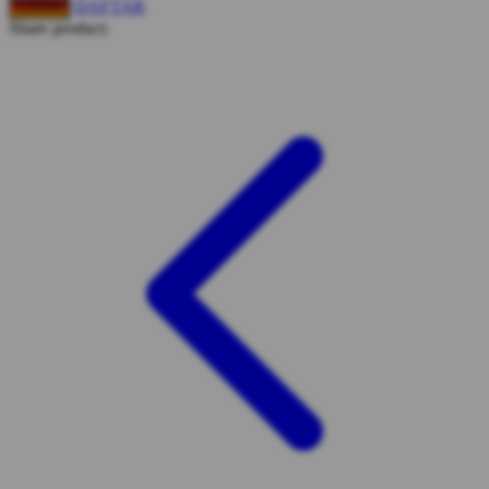
DAFTAR
LOGIN
Squishmallows
Share product:
Starbooks
Stick-O
Stokke
Sudocrem
Sumimo
Sunnylife
Sun-Staches
Swimava
T
Tommee Tippee
Trunki
Tutti Bambini