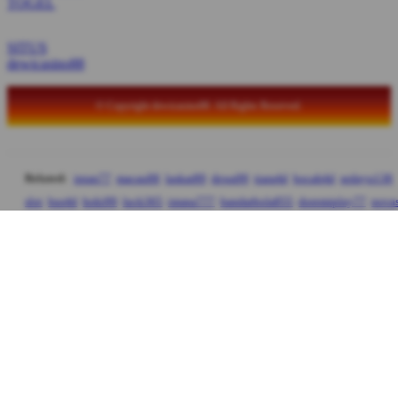
© Copyright dewicasino88. All Rights Reserved.
Related:
intan77
macau88
laskar89
dewa99
tiara4d
bocah4d
sedayu138
slot
bus4d
hoki99
luck365
istana777
bandarbola855
doremiplay77
nova