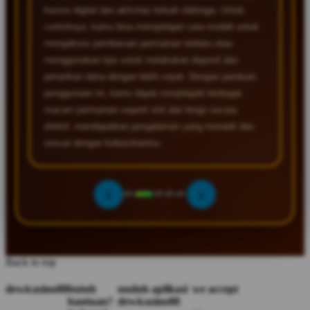
menawarkan panduan tentang cara mudah mengelola
akun, seperti beralih cepat antara kategori permainan
atau memeriksa riwayat aktivitas secara teratur.
Jangan lupa, akses update terbaru untuk menikmati
permainan baru dan fitur-fitur menarik!
‹
›
Back to top
dewicasino88
butuh
unduh aplikasi
we accept
bantuan?
dewicasino88
hubungi
kami
dewicasino88
SLOT
Direktorat Jenderal
hubungi
ikuti kami di
dewicasino88