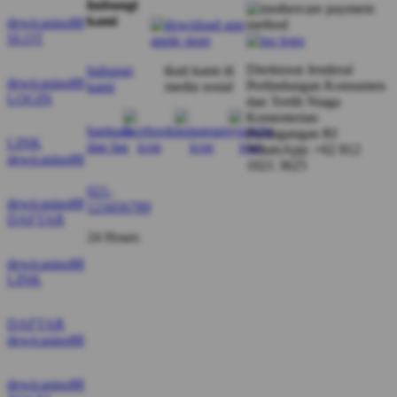
Perlindungan Konsumen
kami
media sosial
LOGIN
dan Tertib Niaga
Kementerian
bantuan
Perdagangan RI
LINK
dan faq
WhatsApp: +62 812
dewicasino88
1021 3625
021-
dewicasino88
123456789
DAFTAR
24 Hours
dewicasino88
LINK
DAFTAR
dewicasino88
dewicasino88
TOGEL
SITUS
dewicasino88