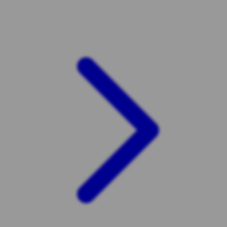
Twistshake
TY Toys
U
V
Veja
Vitaflow
Vtech
W
Waterland
Wellness