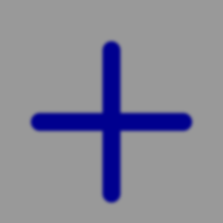
X
Xootz
Y
Yamatoya
Z
Zaxy
Zoggs
0-9
4Moms
59S