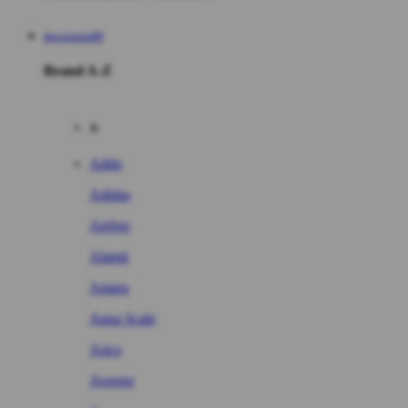
dewicasino88
Brand A-Z
A
Addo
Adidas
Airfree
Alamii
Amara
Aqua Scale
Asics
Aveeno