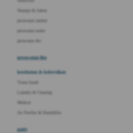
Sunscreen
London Taxi
Shampo & Sabun
Love To Dream
perawatan rambut
perawatan mulut
M
perawatan diri
Magformers
Mama's Choice
perawatan ibu
Mamas&Papas
kesehatan & kebersihan
Mamaway
Tissue basah
Maxi Cosi
Laundry & Cleaning
Megabloks
Medical
Micro
Air Purifier & Humidifier
MiDeer
Mimi & Lula
potty