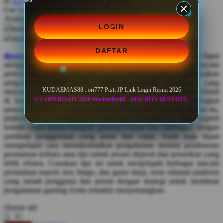
Earn
1.000.000
-
100.000.000
Bonus
Use Installment Options from
.
Laarn more
Q
Available for :
LOGIN
home delivery
QV Baby
store pickup
DAFTAR
dewicasino88
Setelah Anda mendaftar sebagai anggota, Anda dapat
R
menggunakan tips yang tersedia untuk menavigasi berbagai macam
permainan, seperti slot dan games meja, untuk meningkatkan
Real Shades
pengalaman online Anda. Misalnya, pilihlah permainan yang
KUDAEMAS88 : ori777 Pasti JP Link Login Resmi 2026
menawarkan poin tinggi atau coba strategi untuk penggunaan efektif
Red Castle
© COPYRIGHT 2026 dewicasino88 - SEO DON QUIXOTE.
di bingo dan taruhan olahraga, seperti menganalisis peringkat
permainan untuk membuat keputusan yang lebih hati-hati. Selain itu,
Ribbon Madness
platform ini menyediakan ten tips untuk pengelolaan akun, seperti
beralih cepat antara kategori gaming (casino dan olahraga), dengan
S
panduan penggunaan yang aman dan cepat. Anda juga dapat
mempelajari cara memaksimalkan pengalaman melalui pembaruan
Sebamed
permainan terbaru atau tips untuk proses deposit dan penarikan yang
lebih efisien. Gunakan tips ini untuk menjelajahi berbagai macam
Silver Cross
permainan seperti slot, bingo, dan game meja, serta nikmati platform
yang ramah pengguna dan penuh dengan strategi untuk membuat
Simply Idea
pengalaman gaming Anda semakin menyenangkan.
Skip Hop
choose qty
Spectra