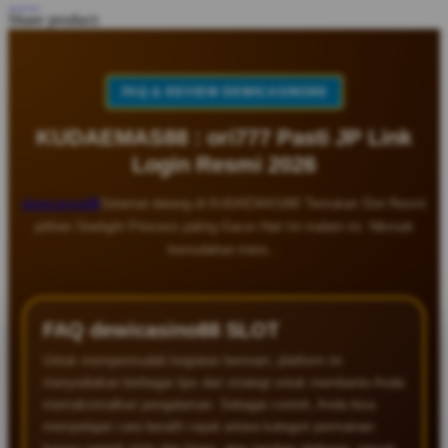
Share product:
FAQ & REVIEW DEWICASINO88
KUDAEMAS88 : ori777 Pasti JP Link
Login Resmi 2026
dewicasino88
Selamat datang di KUDAEMAS88! Temukan Slot Resmi
pilihan Starlight Princess paling Gacor Hari Ini malam ini. Nikmati
kemudahan trans...
FAQ dewicasino88 SLOT
Untuk mempermudah kegiatan bermain, platform ini
menyediakan berbagai tips dan strategi untuk membantu Anda
memaksimalkan pengalaman. Sebagai contoh, Anda bisa
mempelajari cara beralih cepat antara kategori permainan