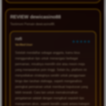
atau melihat promosi terbaru. Platform ini menyediakan
berbagai tips untuk menjelajahi platform. Misalnya,
cepat antara kategori game kasino dan aktivitas terkait
khusus. Selain itu, platform ini juga menyediakan
panduan penggunaan yang aman dan cepat untuk
kamu bisa mencoba strategi baru untuk permainan
olahraga. Anda dapat mengatur akun Anda dengan
pilihan untuk taruhan olahraga, dimana kamu dapat
mengelola akun, beralih antara kategori permainan, dan
bingo atau mempelajari cara menganalisis peringkat
mudah, memeriksa riwayat aktivitas, dan
mengikuti pertandingan favoritmu dan berpartisipasi
REVIEW dewicasino88
melakukan deposit maupun penarikan. Pengguna juga
dalam taruhan olahraga untuk mengambil keputusan
mengoptimalkan pengalaman bermain Anda secara
secara virtual. Untuk pengalaman yang lebih optimal,
bisa mendapatkan bantuan dukungan jika diperlukan.
Testimoni Pemain dewicasino88.
yang lebih tepat. Platform ini juga menyediakan
online. Platform ini juga memberikan informasi terbaru
terdapat tips dan strategi yang bisa kamu gunakan,
informasi tentang cara mengelola poin dan
tentang petunjuk menggunakan fitur-fitur platform dan
seperti mempelajari cara terbaik untuk mengelola
memanfaatkan promosi yang tersedia. Selain itu, kamu
update permainan yang terbaru. Dengan mempelajari
akunmu, mulai dari daftar (register) sebagai anggota
dina
bisa mendapatkan tips untuk navigasi cepat antar
tips dan strategi yang tersedia, Anda dapat
hingga memantau poin atau saldo. Pengguna juga
kategori permainan, seperti dari casino ke olahraga atau
Verified User
memaksimalkan pengalaman bermain dan menjelajahi
dapat dengan mudah beralih antara kategori permainan
sebaliknya. Bagi yang baru bergabung, ada panduan
berbagai macam game yang ditawarkan dengan cara
hanya dalam beberapa klik. Jadi, kamu dapat
mengenai cara daftar dan melakukan deposit serta
yang lebih mudah dan menyenangkan.
menikmati platform ini secara efektif dengan mengikuti
withdrawal dengan aman dan efisien. Dengan
alur penggunaan serta tips yang diberikan, untuk
mempelajari cara-cara ini, kamu akan lebih mudah
pengalaman bermain online yang menyenangkan dan
menikmati beragam game online seperti slot, table
optimal.
games, dan sports betting dengan menciptakan
pengalaman yang menyenangkan dan bermanfaat.