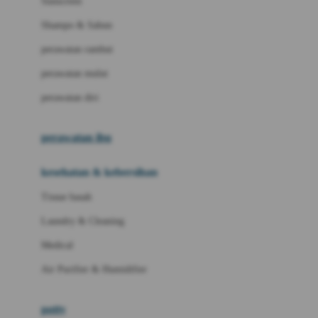
Sunscreen
London Taxi
Shampo & Sabun
Love To Dream
perawatan rambut
perawatan mulut
M
perawatan diri
Magformers
Mama's Choice
perawatan ibu
Mamas&Papas
kesehatan & kebersihan
Mamaway
Tissue basah
Maxi Cosi
Laundry & Cleaning
Megabloks
Medical
Micro
Air Purifier & Humidifier
MiDeer
Mimi & Lula
potty