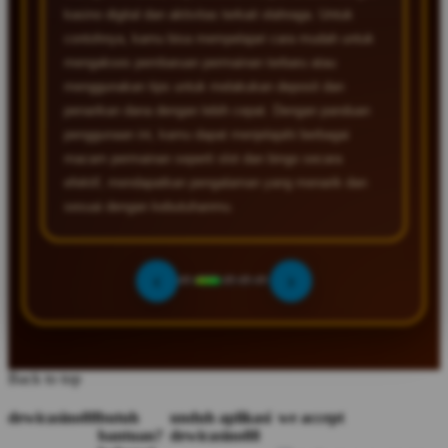
‹
›
Back to top
dewicasino88
butuh
unduh aplikasi
we accept
bantuan?
dewicasino88
hubungi
kami
dewicasino88
SLOT
Direktorat Jenderal
hubungi
ikuti kami di
dewicasino88