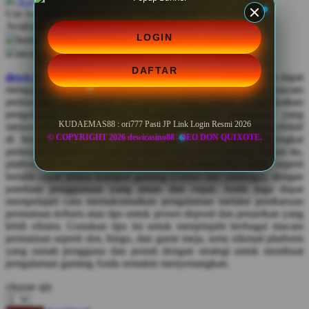
Earn
1.000.000
-
100.000.000
Bonus
Use Installment Options from
.
Laarn more
Q
Available for :
LOGIN
home delivery
QV Baby
store pickup
DAFTAR
dewicasino88
Setelah Anda mendaftar sebagai anggota, Anda dapat
R
menggunakan tips yang tersedia untuk menavigasi berbagai macam
permainan, seperti slot dan games meja, untuk meningkatkan
Real Shades
pengalaman online Anda. Misalnya, pilihlah permainan yang
KUDAEMAS88 : ori777 Pasti JP Link Login Resmi 2026
menawarkan poin tinggi atau coba strategi untuk penggunaan efektif
Red Castle
© COPYRIGHT 2026 dewicasino88 - SEO DON QUIXOTE.
di bingo dan taruhan olahraga, seperti menganalisis peringkat
permainan untuk membuat keputusan yang lebih hati-hati. Selain itu,
Ribbon Madness
platform ini menyediakan ten tips untuk pengelolaan akun, seperti
beralih cepat antara kategori gaming (casino dan olahraga), dengan
S
panduan penggunaan yang aman dan cepat. Anda juga dapat
mempelajari cara memaksimalkan pengalaman melalui pembaruan
Sebamed
permainan terbaru atau tips untuk proses deposit dan penarikan yang
lebih efisien. Gunakan tips ini untuk menjelajahi berbagai macam
Silver Cross
permainan seperti slot, bingo, dan game meja, serta nikmati platform
yang ramah pengguna dan penuh dengan strategi untuk membuat
Simply Idea
pengalaman gaming Anda semakin menyenangkan.
Skip Hop
choose qty
Spectra