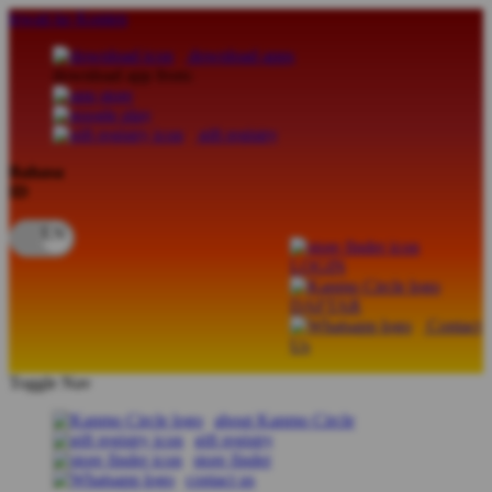
lewati ke Konten
download apps
download app from:
gift registry
Bahasa
ID
LOGIN
DAFTAR
Contact
Us
Toggle Nav
about Kanmo Circle
gift registry
store finder
contact us