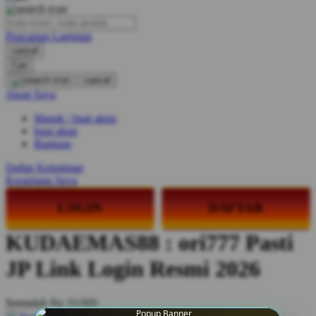
O
Pencarian Lanjutan
Oh Ma Grain
cancel
Okiedog
Cari
cancel
P
Akun Saya
Masuk / buat akun
Peachy
buat akun
Phil & Ted's
Bantuan
Philips Avent
Daftar Keinginan
Keranjang Saya
Pigeon
LOGIN
DAFTAR
Playgro
KUDAEMAS88 : ori777 Pasti
Poled Global
JP Link Login Resmi 2026
Ponycycle
Puma
Serendah
Rp 10.000
Pureats