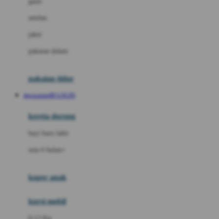
gaun
Dae Organics
setelan
Docare
jaket
Doona
pakaian dalam
Down To Earth
Drew
pakaian tidur
Dr. Brown's
dewicasino88 LOGIN
E
kereta dorong
ELC
bayi baru lahir
Ergobaby
usia 6 bulan+
Expert Care
koper anak
Ezyroller
kursi mobil
F
0-13 Kg