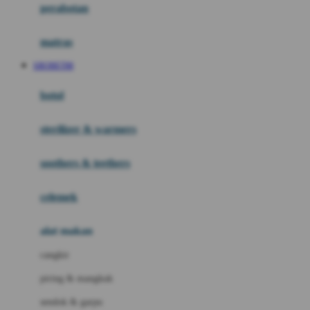
perabotan
Happy Tummy
Hauck
matras
Havaianas
SBOBET88
Hegen
botol
Hot Wheels
sterilizer & warmers
Hybrid
soothers & teethers
I
Inlacta DHA
celemek
Interlac
alat makan
Ivenet
cangkir
J
piring & mangkuk
Jack N Jill
sendok & garpu