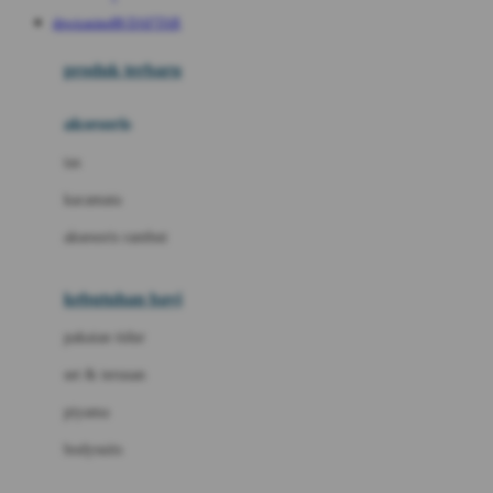
Awan
dewicasino88 DAFTAR
Azetabio
produk terbaru
B
aksesoris
Baabaasheepz
tas
Babiators
kacamata
Baby Dove
aksesoris rambut
Baby Jogger
Baby Rovega
kebutuhan bayi
Babybee
pakaian tidur
Banana Boat
set & terusan
Banz
piyama
Barbie
bodysuits
Beaba