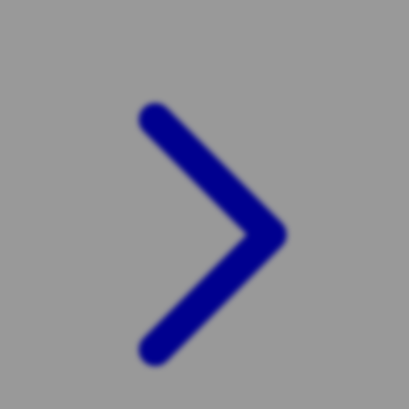
Twistshake
TY Toys
U
V
Veja
Vitaflow
Vtech
W
Waterland
Wellness