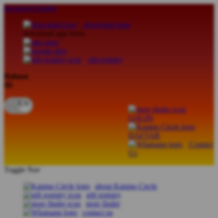
lewati ke Konten
download apps
download app from:
gift registry
Bahasa
ID
LOGIN
DAFTAR
Contact
Us
Toggle Nav
about Kanmo Circle
gift registry
store finder
contact us