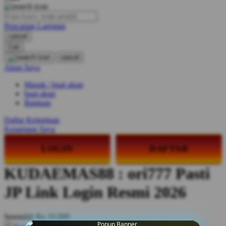
O
Pencarian Lanjutan
Oh Ma Grain
cancel
Okiedog
Cari
cancel
P
Akun Saya
Masuk / buat akun
Peachy
buat akun
Phil & Ted's
Bantuan
Philips Avent
Daftar Keinginan
Keranjang Saya
Pigeon
LOGIN
DAFTAR
Playgro
KUDAEMAS88 : ori777 Pasti
Poled Global
JP Link Login Resmi 2026
Ponycycle
Puma
Serendah
Rp 10.000
Pureats