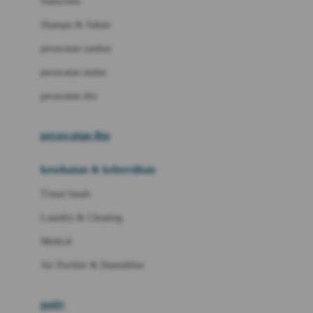
Sunscreen
London Taxi
Shampo & Sabun
Love To Dream
perawatan rambut
perawatan mulut
M
perawatan diri
Magformers
Mama's Choice
perawatan ibu
Mamas&Papas
kesehatan & kebersihan
Mamaway
Tissue basah
Maxi Cosi
Laundry & Cleaning
Megabloks
Medical
Micro
Air Purifier & Humidifier
MiDeer
Mimi & Lula
potty