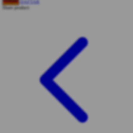
DAFTAR
LOGIN
Squishmallows
Share product:
Starbooks
Stick-O
Stokke
Sudocrem
Sumimo
Sunnylife
Sun-Staches
Swimava
T
Tommee Tippee
Trunki
Tutti Bambini