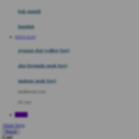
Mini Monkey
Moby
bak mandi
Momami
handuk
Mothercare
SITUS SLOT
Mustela
ayunan dan walker bayi
My Buddy Tag
My K
alas bermain anak bayi
N
mainan anak bayi
Naif
mothercare toys
Nike
elc toys
Nordic Natural
SLOT
Nuby
Akun Saya
Nuna
Masuk
Cari