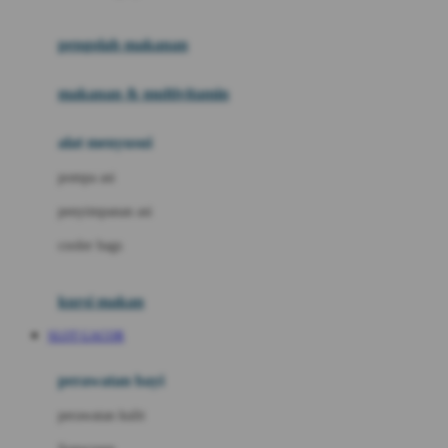
Joie
pengolah makanan
Joolz
Jujube
makanan & multivitamin
K
alat menyusui
Kiddycuts
pompa asi
Kumon
penyimpanan asi
L
cooler bags
Leapfrog
kursi makan
Leclerc
SLOT GACOR
Lee Vierra
Lillebaby
perawatan bayi
Little Bird Told Me
perawatan kulit
Little Miss Janis