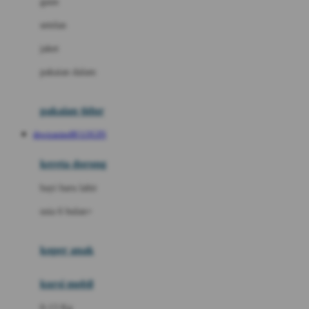
gaun
Dae Organics
setelan
Docare
jaket
Doona
pakaian dalam
Down To Earth
Drew
pakaian tidur
Dr. Brown's
dewicasino88 LOGIN
E
kereta dorong
ELC
bayi baru lahir
Ergobaby
usia 6 bulan+
Expert Care
koper anak
Ezyroller
kursi mobil
F
0-13 Kg