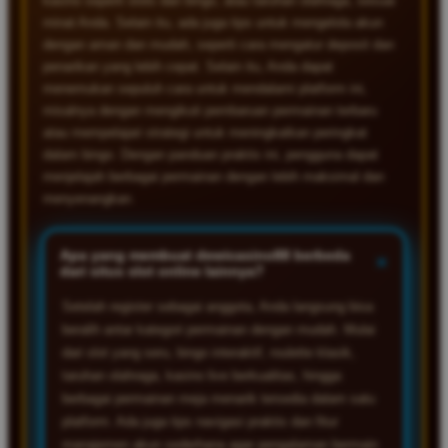
kasino seperti slots dan bingo, atau taruhan olahraga, sesuai
minat Anda. Selain itu, ada juga tips untuk mengelola akun
dengan aman dan mudah, seperti cara mengatur deposit dan
penarikan yang lebih cepat. Selain itu, Anda dapat
menemukan sepuluh cara untuk mendalami platform ini,
misalnya dengan mengikuti pembaruan permainan terbaru
atau mempelajari strategi untuk meningkatkan peringkat
dalam bingo. Dengan panduan praktis ini, pengguna dapat
menjelajah berbagai permainan dengan lebih maksimal dan
menyenangkan.
Apa yang membuat dewicasino88 berbeda
+
dari situs slot online lainnya?
Setelah register sebagai anggota, Anda langsung bisa
beralih antar kategori permainan dengan mudah. Mulai
dari slot yang seru, bingo interaktif, roulette klasik,
taruhan olahraga, kasino live berkualitas, hingga
berbagai permainan meja menarik tersedia dalam satu
platform. Ada juga tips navigasi praktis dan fitur
manajemen akun sederhana agar pengalaman bermain