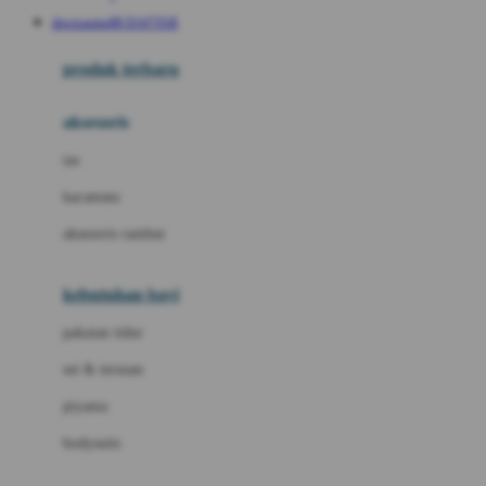
Awan
dewicasino88 DAFTAR
Azetabio
produk terbaru
B
aksesoris
Baabaasheepz
tas
Babiators
kacamata
Baby Dove
aksesoris rambut
Baby Jogger
Baby Rovega
kebutuhan bayi
Babybee
pakaian tidur
Banana Boat
set & terusan
Banz
piyama
Barbie
bodysuits
Beaba