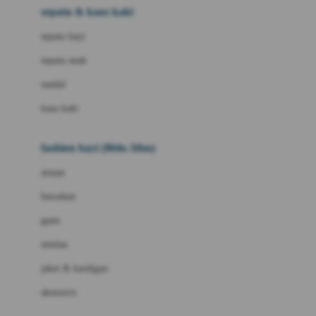
Beauty Barn
sepatu & kaus kaki
Bio Oil
sepatu bayi
Biolane
sepatu anak
Bite Fighters
sandal
Bizzi Growin
kaus kaki
Blackmores
fashion bayi (0bln-3thn)
Blooming Marvellous
atasan
Bonnels
bawahan
Bravado
gaun
Bruder
setelan
Brush Baby
jaket & kardigan
Buds Organics
aksesoris
Bugaboo