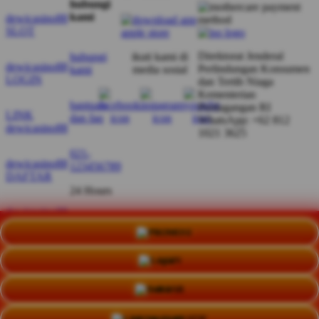
Perlindungan Konsumen
kami
media sosial
LOGIN
dan Tertib Niaga
Kementerian
bantuan
Perdagangan RI
LINK
dan faq
WhatsApp: +62 812
dewicasino88
1021 3625
021-
dewicasino88
123456789
DAFTAR
24 Hours
dewicasino88
LINK
DAFTAR
dewicasino88
PROMO
dewicasino88
TOGEL
LOGIN
SITUS
DAFTAR
dewicasino88