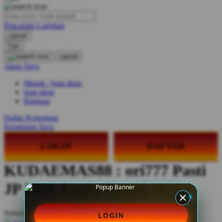
O
Pencarian Lanjutan
Oh Ma Grain
cancel
Okiedog
Cari
cancel
P
Akun Saya
Masuk / buat akun
Peachy
buat akun
Phil & Ted's
Bantuan
Philips Avent
Daftar Keinginan
Keranjang Saya
Pigeon
LOGIN
DAFTAR
Playgro
KUDAEMAS88 : ori777 Pasti
Poled Global
JP Link Login Resmi 2026
Ponycycle
Puma
Serendah
Rp 10.000
LOGIN
Pureats