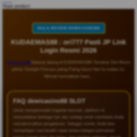
Share product:
FAQ & REVIEW DEWICASINO88
KUDAEMAS88 : ori777 Pasti JP Link
Login Resmi 2026
dewicasino88
Selamat datang di KUDAEMAS88! Temukan Slot Resmi
pilihan Starlight Princess paling Paling Gacor Hari Ini malam ini.
Nikmati kemudahan trans...
FAQ dewicasino88 SLOT
Untuk mempermudah kegiatan bermain, platform ini
menyediakan berbagai tips dan strategi untuk membantu Anda
memaksimalkan pengalaman. Sebagai contoh, Anda bisa
mempelajari cara beralih cepat antara kategori permainan