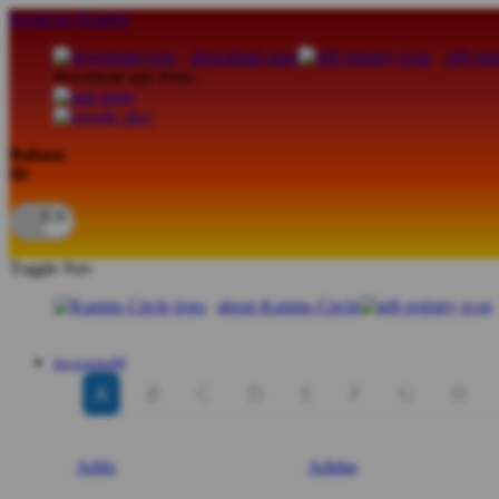
lewati ke Konten
download apps
gift reg
download app from:
Bahasa
ID
Toggle Nav
about Kanmo Circle
dewicasino88
A
B
C
D
E
F
G
H
Addo
Adidas