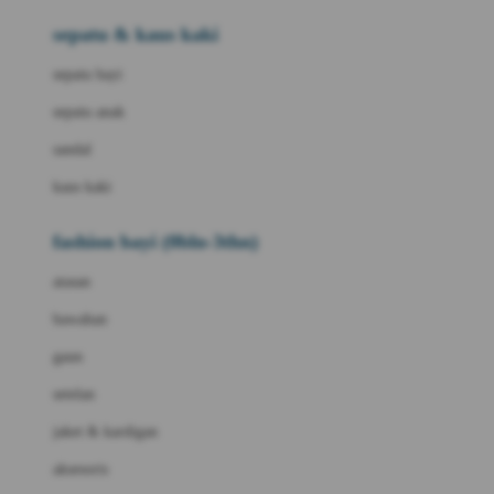
sepatu & kaus kaki
sepatu bayi
sepatu anak
sandal
kaus kaki
fashion bayi (0bln-3thn)
atasan
bawahan
gaun
setelan
jaket & kardigan
aksesoris