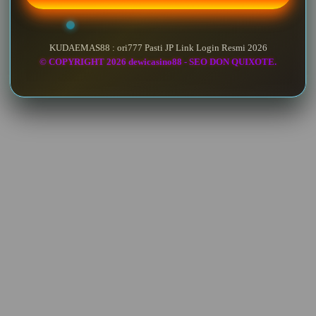
KUDAEMAS88 : ori777 Pasti JP Link Login Resmi 2026
© COPYRIGHT 2026 dewicasino88 - SEO DON QUIXOTE.