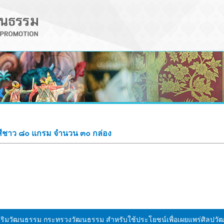
ีชาว ๘๐ แกรม จำนวน ๓๐ กล่อง
งเสริมวัฒนธรรม กระทรวงวัฒนธรรม สำหรับใช้ประโยชน์เพื่อเผยแพร่ศิลป