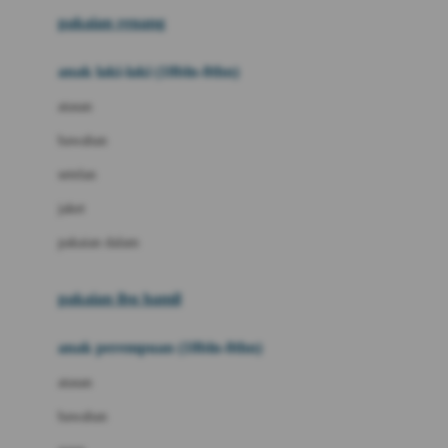
Buggygear
pakaian renang
Bumkins
anak laki-laki (18bln-8thn)
C
atasan
Cetaphil
bawahan
Chicco
setelan
Childlife
jaket
Clevamama
pakaian dalam
Cocolatte
Cottonseeds
pakaian ibu hamil
Cozy N Safe
anak perempuan (18bln-8thn)
Crane
atasan
Cybex
bawahan
D