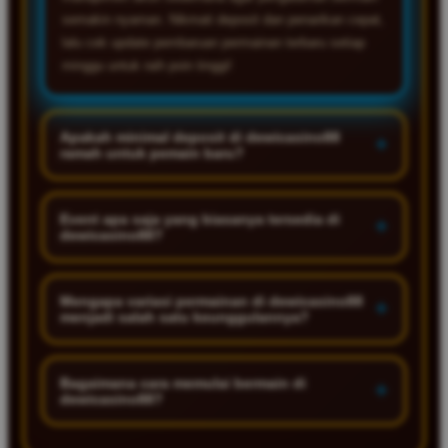
semakin nyaman. Nikmati deposit dan penarikan cepat,
lalu cek update pembaruan permainan terbaru setiap
minggu untuk raih poin tinggi!
Apakah minimal deposit di dewicasino88
+
ramah untuk pemain baru?
Platform ini menyediakan beragam pilihan permainan
online untuk Anda nikmati, mulai dari digital slots dan
Event apa saja yang biasanya tersedia di
+
dewicasino88?
bingo hingga table games dan sports-related gaming.
Sebagai contoh, selain mengakses beragam pilihan
Setelah mendaftar, anggota dapat menggunakan tips
game yang tersedia, Anda juga dapat mempelajari
untuk menavigasi berbagai permainan kasino, slot,
Mengapa variasi permainan di dewicasino88
strategize untuk meningkatkan peluang bermain seperti
+
menjadi salah satu keunggulannya?
bingo, dan taruhan olahraga di platform ini. Misalnya,
menganalisis peringkat permainan untuk membuat
para pemain bisa memilih permainan yang memiliki poin
keputusan lebih hati-hati dalam taruhan olahraga. Cara
Platform ini memungkinkan kamu untuk menjelajahi
tinggi atau strategi seperti menganalisis peringkat
ini dapat membantu Anda lebih menikmati pengalaman
berbagai macam permainan online, seperti slot, bingo,
Bagaimana cara memulai bermain di
permainan dalam kategori olahraga untuk membuat
+
berpartisipasi dalam berbagai macam event olahraga.
dewicasino88?
dan berbagai jenis permainan meja. Misalnya, kamu
keputusan yang lebih hati-hati. Selain itu, pengguna
Selain itu, platform ini menawarkan tips untuk
bisa mencoba slot dengan hadiah-hadiah menarik atau
dapat mengakses tips tentang cara mendaftar gratis
Setelah daftar akun selesai, kamu bisa menggunakan
manajemen akun yang efektif, seperti beralih dengan
menantang dirimu dalam game bingo dengan strategi