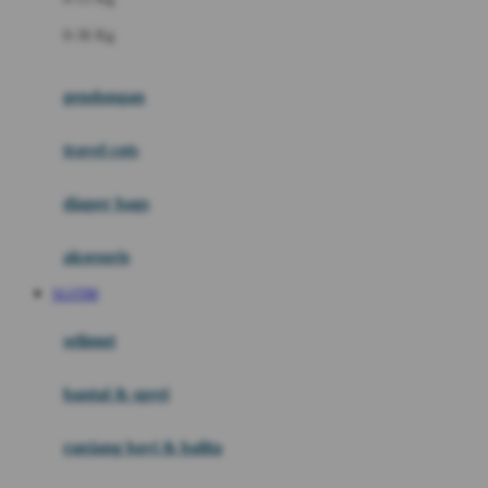
Felt So Sweet
0-36 Kg
Fisher Price
Flipper
gendongan
Friends Of Sally
travel cots
G
diaper bags
Gb
Geko
aksesoris
Graco
SLOT88
Gund
selimut
H
bantal & sprei
Habbie
Haenim
ranjang bayi & balita
Happy Horse