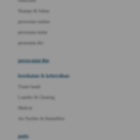
Sunscreen
London Taxi
Shampo & Sabun
Love To Dream
perawatan rambut
perawatan mulut
M
perawatan diri
Magformers
Mama's Choice
perawatan ibu
Mamas&Papas
kesehatan & kebersihan
Mamaway
Tissue basah
Maxi Cosi
Laundry & Cleaning
Megabloks
Medical
Micro
Air Purifier & Humidifier
MiDeer
Mimi & Lula
potty