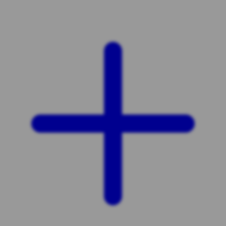
X
Xootz
Y
Yamatoya
Z
Zaxy
Zoggs
0-9
4Moms
59S