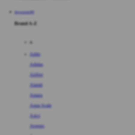
dewicasino88
Brand A-Z
A
Addo
Adidas
Airfree
Alamii
Amara
Aqua Scale
Asics
Aveeno