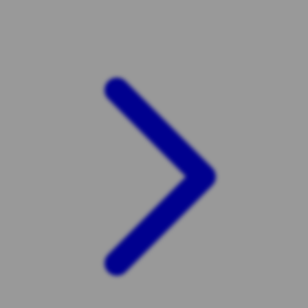
Twistshake
TY Toys
U
V
Veja
Vitaflow
Vtech
W
Waterland
Wellness