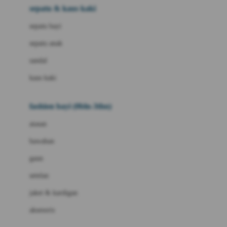
Beauty Barn
sepatu & kaus kaki
Bio Oil
sepatu bayi
Biolane
sepatu anak
Bite Fighters
sandal
Bizzi Growin
kaus kaki
Blackmores
fashion bayi (0bln-3thn)
Blooming Marvellous
atasan
Bonnels
bawahan
Bravado
gaun
Bruder
setelan
Brush Baby
jaket & kardigan
Buds Organics
aksesoris
Bugaboo