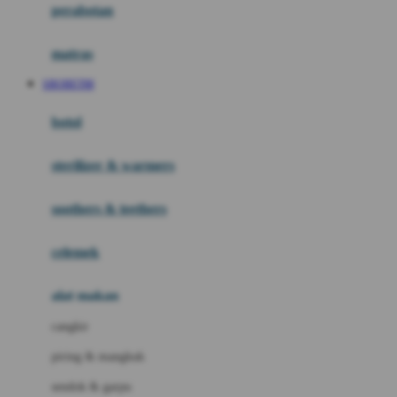
perabotan
Happy Tummy
Hauck
matras
Havaianas
SBOBET88
Hegen
botol
Hot Wheels
sterilizer & warmers
Hybrid
soothers & teethers
I
Inlacta DHA
celemek
Interlac
alat makan
Ivenet
cangkir
J
piring & mangkuk
Jack N Jill
sendok & garpu