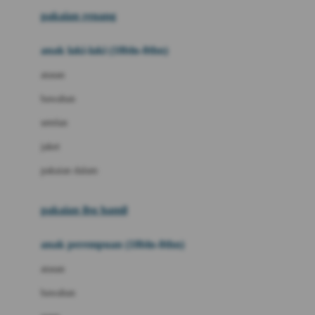
Buggygear
pakaian renang
Bumkins
anak laki-laki (18bln-8thn)
C
atasan
Cetaphil
bawahan
Chicco
setelan
Childlife
jaket
Clevamama
pakaian dalam
Cocolatte
Cottonseeds
pakaian ibu hamil
Cozy N Safe
anak perempuan (18bln-8thn)
Crane
atasan
Cybex
bawahan
D