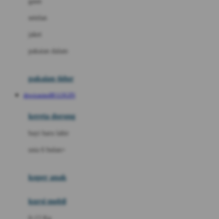
gaun
Dae Organics
setelan
Docare
jaket
Doona
pakaian dalam
Down To Earth
Drew
pakaian tidur
Dr. Brown's
dewicasino88 LOGIN
E
kereta dorong
ELC
bayi baru lahir
Ergobaby
usia 6 bulan+
Expert Care
koper anak
Ezyroller
kursi mobil
F
0-13 Kg