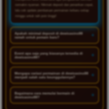
semakin nyaman. Nikmati deposit dan penarikan cepat,
lalu cek update pembaruan permainan terbaru setiap
minggu untuk raih poin tinggi!
Apakah minimal deposit di dewicasino88
+
ramah untuk pemain baru?
Platform ini menyediakan beragam pilihan permainan
online untuk Anda nikmati, mulai dari digital slots dan
Event apa saja yang biasanya tersedia di
+
dewicasino88?
bingo hingga table games dan sports-related gaming.
Sebagai contoh, selain mengakses beragam pilihan
Setelah mendaftar, anggota dapat menggunakan tips
game yang tersedia, Anda juga dapat mempelajari
untuk menavigasi berbagai permainan kasino, slot,
Mengapa variasi permainan di dewicasino88
strategize untuk meningkatkan peluang bermain seperti
+
menjadi salah satu keunggulannya?
bingo, dan taruhan olahraga di platform ini. Misalnya,
menganalisis peringkat permainan untuk membuat
para pemain bisa memilih permainan yang memiliki poin
keputusan lebih hati-hati dalam taruhan olahraga. Cara
Platform ini memungkinkan kamu untuk menjelajahi
tinggi atau strategi seperti menganalisis peringkat
ini dapat membantu Anda lebih menikmati pengalaman
berbagai macam permainan online, seperti slot, bingo,
Bagaimana cara memulai bermain di
permainan dalam kategori olahraga untuk membuat
+
berpartisipasi dalam berbagai macam event olahraga.
dewicasino88?
dan berbagai jenis permainan meja. Misalnya, kamu
keputusan yang lebih hati-hati. Selain itu, pengguna
Selain itu, platform ini menawarkan tips untuk
bisa mencoba slot dengan hadiah-hadiah menarik atau
dapat mengakses tips tentang cara mendaftar gratis
Setelah daftar akun selesai, kamu bisa menggunakan
manajemen akun yang efektif, seperti beralih dengan
menantang dirimu dalam game bingo dengan strategi