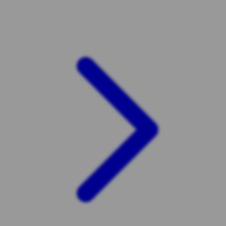
Twistshake
TY Toys
U
V
Veja
Vitaflow
Vtech
W
Waterland
Wellness