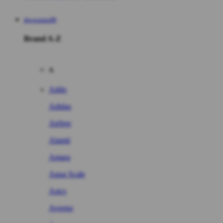
dewicasino88
Brand A-Z
A
Addo
Adidas
Airfree
Alamii
Amara
Aqua Scale
Asics
Aveeno