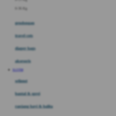
Felt So Sweet
0-36 Kg
Fisher Price
Flipper
gendongan
Friends Of Sally
travel cots
G
diaper bags
Gb
Geko
aksesoris
Graco
SLOT88
Gund
selimut
H
bantal & sprei
Habbie
Haenim
ranjang bayi & balita
Happy Horse