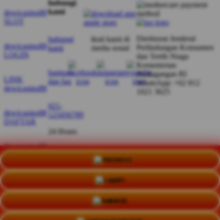
Perlindungan Konsumen
kami
media sosial
LOGIN
dan Tertib Niaga
Kementerian
bantuan
Perdagangan RI
LINK
dan faq
WhatsApp: +62 812
dewicasino88
1021 3625
021-
dewicasino88
123456789
DAFTAR
24 Hours
dewicasino88
LINK
DAFTAR
dewicasino88
PROMO
dewicasino88
TOGEL
LOGIN
SITUS
DAFTAR
dewicasino88