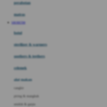
perabotan
Happy Tummy
Hauck
matras
Havaianas
SBOBET88
Hegen
botol
Hot Wheels
sterilizer & warmers
Hybrid
soothers & teethers
I
Inlacta DHA
celemek
Interlac
alat makan
Ivenet
cangkir
J
piring & mangkuk
Jack N Jill
sendok & garpu