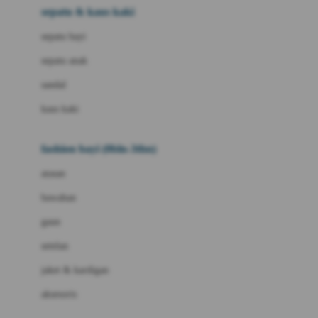
Beauty Barn
sepatu & kaus kaki
Bio Oil
sepatu bayi
Biolane
sepatu anak
Bite Fighters
sandal
Bizzi Growin
kaus kaki
Blackmores
fashion bayi (0bln-3thn)
Blooming Marvellous
atasan
Bonnels
bawahan
Bravado
gaun
Bruder
setelan
Brush Baby
jaket & kardigan
Buds Organics
aksesoris
Bugaboo