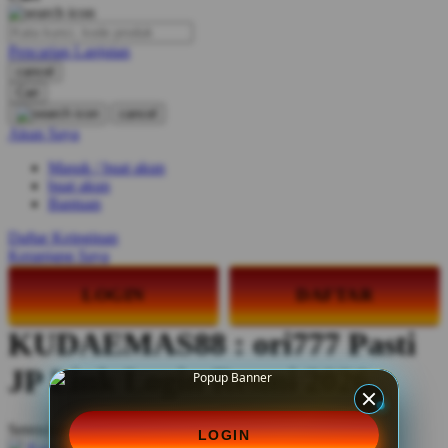
O
Pencarian Lanjutan
Oh Ma Grain
cancel
Okiedog
Cari
cancel
P
Akun Saya
Masuk / buat akun
Peachy
buat akun
Phil & Ted's
Bantuan
Philips Avent
Daftar Keinginan
Keranjang Saya
Pigeon
LOGIN
DAFTAR
Playgro
KUDAEMAS88 : ori777 Pasti
Poled Global
JP Link Login Resmi 2026
Ponycycle
Puma
Serendah
Rp 10.000
LOGIN
Pureats