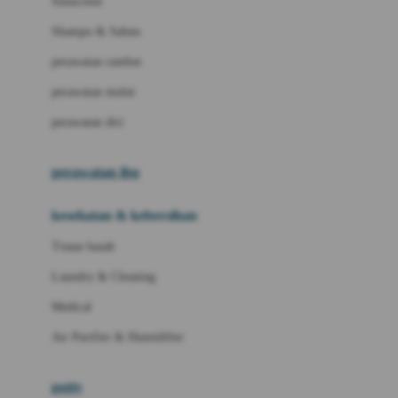
Sunscreen
London Taxi
Shampo & Sabun
Love To Dream
perawatan rambut
perawatan mulut
M
perawatan diri
Magformers
Mama's Choice
perawatan ibu
Mamas&Papas
kesehatan & kebersihan
Mamaway
Tissue basah
Maxi Cosi
Laundry & Cleaning
Megabloks
Medical
Micro
Air Purifier & Humidifier
MiDeer
Mimi & Lula
potty