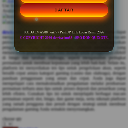
Earn
1.000.000
-
100.000.000
Bonus
Use Installment Options from
.
Laarn more
Q
DAFTAR
Available for :
home delivery
QV Baby
store pickup
dewicasino88
Setelah Anda mendaftar sebagai anggota, Anda dapat
KUDAEMAS88 : ori777 Pasti JP Link Login Resmi 2026
R
menggunakan tips yang tersedia untuk menavigasi berbagai macam
© COPYRIGHT 2026 dewicasino88 - SEO DON QUIXOTE.
permainan, seperti slot dan games meja, untuk meningkatkan
Real Shades
pengalaman online Anda. Misalnya, pilihlah permainan yang
menawarkan poin tinggi atau coba strategi untuk penggunaan efektif
Red Castle
di bingo dan taruhan olahraga, seperti menganalisis peringkat
permainan untuk membuat keputusan yang lebih hati-hati. Selain itu,
Ribbon Madness
platform ini menyediakan ten tips untuk pengelolaan akun, seperti
beralih cepat antara kategori gaming (casino dan olahraga), dengan
S
panduan penggunaan yang aman dan cepat. Anda juga dapat
mempelajari cara memaksimalkan pengalaman melalui pembaruan
Sebamed
permainan terbaru atau tips untuk proses deposit dan penarikan yang
lebih efisien. Gunakan tips ini untuk menjelajahi berbagai macam
Silver Cross
permainan seperti slot, bingo, dan game meja, serta nikmati platform
yang ramah pengguna dan penuh dengan strategi untuk membuat
Simply Idea
pengalaman gaming Anda semakin menyenangkan.
Skip Hop
choose qty
Spectra