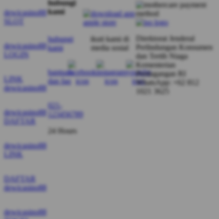
Perlindungan Konsumen
kami
media sosial
LOGIN
dan Tertib Niaga
Kementerian
bantuan
Perdagangan RI
LINK
dan faq
WhatsApp: +62 812
dewicasino88
1021 3625
021-
dewicasino88
123456789
DAFTAR
24 Hours
dewicasino88
LINK
DAFTAR
dewicasino88
dewicasino88
TOGEL
SITUS
dewicasino88