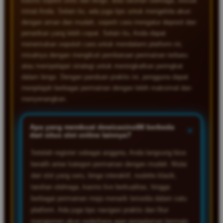
kasino seperti slots dan bingo, atau taruhan olahraga, sesuai
minat Anda. Selain itu, ada juga tips untuk mengelola akun
dengan aman dan mudah, seperti cara mengatur deposit dan
penarikan yang lebih cepat. Selain itu, Anda dapat
menemukan sepuluh cara untuk mendalami platform ini,
misalnya dengan mengikuti pembaruan permainan terbaru
atau mempelajari strategi untuk meningkatkan peringkat
dalam bingo. Dengan panduan praktis ini, pengguna dapat
menjelajah berbagai permainan dengan lebih maksimal dan
menyenangkan.
Apa yang membuat dewicasino88 berbeda
+
dari situs slot online lainnya?
Setelah register sebagai anggota, Anda langsung bisa
beralih antar kategori permainan dengan mudah. Mulai
dari slot yang seru, bingo interaktif, roulette klasik,
taruhan olahraga, kasino live berkualitas, hingga
berbagai permainan meja menarik tersedia dalam satu
platform. Ada juga tips navigasi praktis dan fitur
manajemen akun sederhana agar pengalaman bermain