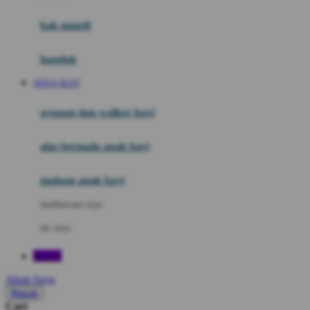
Mini Monkey
Moby
bak mandi
Momami
handuk
Mothercare
SITUS SLOT
Mustela
ayunan dan walker bayi
My Buddy Tag
My K
alas bermain anak bayi
N
mainan anak bayi
Naif
mothercare toys
Nike
elc toys
Nordic Natural
SLOT
Nuby
Akun Saya
Nuna
Masuk
Cari