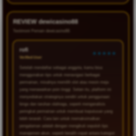
atau melihat promosi terbaru. Platform ini menyediakan
berbagai tips untuk menjelajahi platform. Misalnya,
cepat antara kategori game kasino dan aktivitas terkait
khusus. Selain itu, platform ini juga menyediakan
panduan penggunaan yang aman dan cepat untuk
kamu bisa mencoba strategi baru untuk permainan
olahraga. Anda dapat mengatur akun Anda dengan
pilihan untuk taruhan olahraga, dimana kamu dapat
mengelola akun, beralih antara kategori permainan, dan
bingo atau mempelajari cara menganalisis peringkat
mudah, memeriksa riwayat aktivitas, dan
mengikuti pertandingan favoritmu dan berpartisipasi
REVIEW dewicasino88
melakukan deposit maupun penarikan. Pengguna juga
dalam taruhan olahraga untuk mengambil keputusan
mengoptimalkan pengalaman bermain Anda secara
secara virtual. Untuk pengalaman yang lebih optimal,
bisa mendapatkan bantuan dukungan jika diperlukan.
Testimoni Pemain dewicasino88.
yang lebih tepat. Platform ini juga menyediakan
online. Platform ini juga memberikan informasi terbaru
terdapat tips dan strategi yang bisa kamu gunakan,
informasi tentang cara mengelola poin dan
tentang petunjuk menggunakan fitur-fitur platform dan
seperti mempelajari cara terbaik untuk mengelola
memanfaatkan promosi yang tersedia. Selain itu, kamu
update permainan yang terbaru. Dengan mempelajari
akunmu, mulai dari daftar (register) sebagai anggota
dina
bisa mendapatkan tips untuk navigasi cepat antar
tips dan strategi yang tersedia, Anda dapat
hingga memantau poin atau saldo. Pengguna juga
kategori permainan, seperti dari casino ke olahraga atau
Verified User
memaksimalkan pengalaman bermain dan menjelajahi
dapat dengan mudah beralih antara kategori permainan
sebaliknya. Bagi yang baru bergabung, ada panduan
berbagai macam game yang ditawarkan dengan cara
hanya dalam beberapa klik. Jadi, kamu dapat
mengenai cara daftar dan melakukan deposit serta
yang lebih mudah dan menyenangkan.
menikmati platform ini secara efektif dengan mengikuti
withdrawal dengan aman dan efisien. Dengan
alur penggunaan serta tips yang diberikan, untuk
mempelajari cara-cara ini, kamu akan lebih mudah
pengalaman bermain online yang menyenangkan dan
menikmati beragam game online seperti slot, table
optimal.
games, dan sports betting dengan menciptakan
pengalaman yang menyenangkan dan bermanfaat.