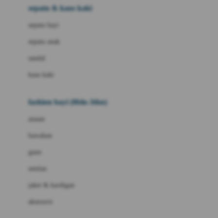
Beauty Barn
sepatu & kaus kaki
Bio Oil
sepatu bayi
Biolane
sepatu anak
Bite Fighters
sandal
Bizzi Growin
kaus kaki
Blackmores
fashion bayi (0bln-3thn)
Blooming Marvellous
atasan
Bonnels
bawahan
Bravado
gaun
Bruder
setelan
Brush Baby
jaket & kardigan
Buds Organics
aksesoris
Bugaboo