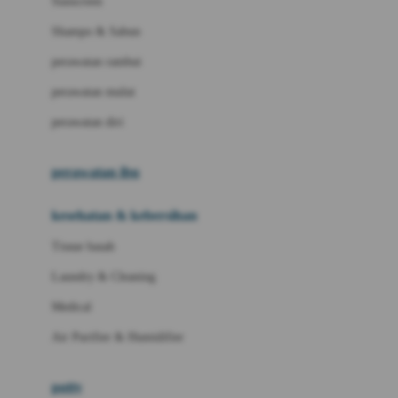
Sunscreen
London Taxi
Shampo & Sabun
Love To Dream
perawatan rambut
perawatan mulut
M
perawatan diri
Magformers
Mama's Choice
perawatan ibu
Mamas&Papas
kesehatan & kebersihan
Mamaway
Tissue basah
Maxi Cosi
Laundry & Cleaning
Megabloks
Medical
Micro
Air Purifier & Humidifier
MiDeer
Mimi & Lula
potty