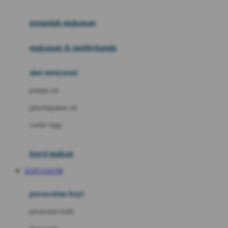
Joie
pengolah makanan
Joolz
Jujube
makanan & multivitamin
K
alat menyusui
Kiddycuts
pompa asi
Kumon
penyimpanan asi
L
cooler bags
Leapfrog
kursi makan
Leclerc
SLOT GACOR
Lee Vierra
Lillebaby
perawatan bayi
Little Bird Told Me
perawatan kulit
Little Miss Janis