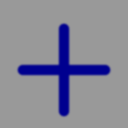
X
Xootz
Y
Yamatoya
Z
Zaxy
Zoggs
0-9
4Moms
59S