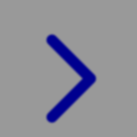
Twistshake
TY Toys
U
V
Veja
Vitaflow
Vtech
W
Waterland
Wellness