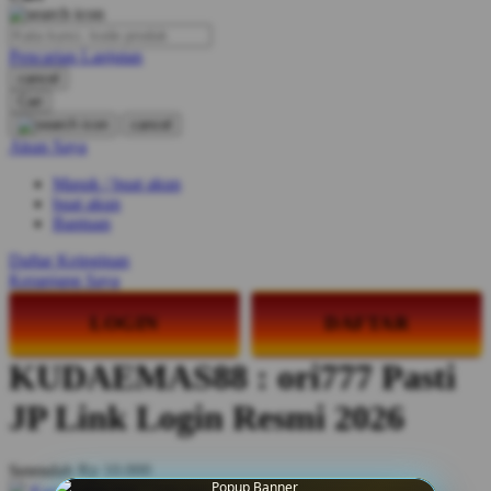
O
Pencarian Lanjutan
Oh Ma Grain
cancel
Okiedog
Cari
cancel
P
Akun Saya
Masuk / buat akun
Peachy
buat akun
Phil & Ted's
Bantuan
Philips Avent
Daftar Keinginan
Keranjang Saya
Pigeon
LOGIN
DAFTAR
Playgro
KUDAEMAS88 : ori777 Pasti
Poled Global
JP Link Login Resmi 2026
Ponycycle
Puma
Serendah
Rp 10.000
Pureats