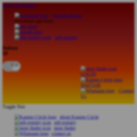
lewati ke Konten
download apps
download app from:
gift registry
Bahasa
ID
LOGIN
DAFTAR
Contact
Us
Toggle Nav
about Kanmo Circle
gift registry
store finder
contact us