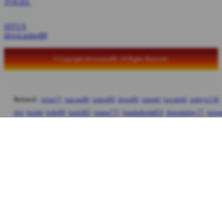
© Copyright dewicasino88. All Rights Reserved.
Related:
intan77
macau88
laskar89
dewa99
tiara4d
bocah4d
sedayu138
slot
bus4d
hoki99
luck365
istana777
bandarbola855
doremiplay77
nova