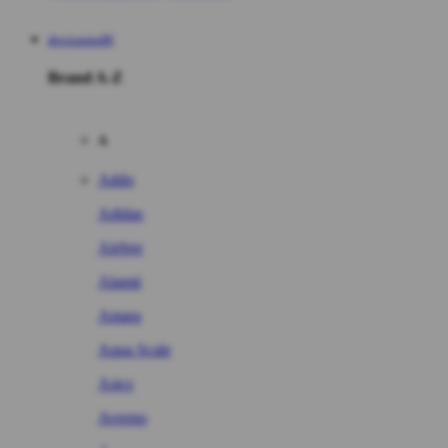
dewicasino88
Brand A-Z
A
Addo
Adidas
Airfree
Alamii
Amara
Aqua Scale
Asics
Aveeno