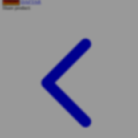
DAFTAR
LOGIN
Squishmallows
Share product:
Starbooks
Stick-O
Stokke
Sudocrem
Sumimo
Sunnylife
Sun-Staches
Swimava
T
Tommee Tippee
Trunki
Tutti Bambini