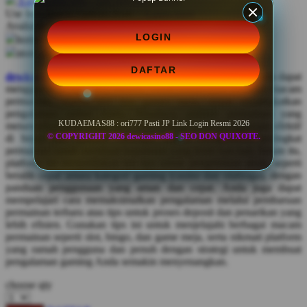
Earn
1.000.000
-
100.000.000
Bonus
Use Installment Options from
.
Laarn more
Q
Available for :
LOGIN
home delivery
QV Baby
store pickup
DAFTAR
dewicasino88
Setelah Anda mendaftar sebagai anggota, Anda dapat
R
menggunakan tips yang tersedia untuk menavigasi berbagai macam
permainan, seperti slot dan games meja, untuk meningkatkan
Real Shades
pengalaman online Anda. Misalnya, pilihlah permainan yang
KUDAEMAS88 : ori777 Pasti JP Link Login Resmi 2026
menawarkan poin tinggi atau coba strategi untuk penggunaan efektif
Red Castle
© COPYRIGHT 2026 dewicasino88 - SEO DON QUIXOTE.
di bingo dan taruhan olahraga, seperti menganalisis peringkat
permainan untuk membuat keputusan yang lebih hati-hati. Selain itu,
Ribbon Madness
platform ini menyediakan ten tips untuk pengelolaan akun, seperti
beralih cepat antara kategori gaming (casino dan olahraga), dengan
S
panduan penggunaan yang aman dan cepat. Anda juga dapat
mempelajari cara memaksimalkan pengalaman melalui pembaruan
Sebamed
permainan terbaru atau tips untuk proses deposit dan penarikan yang
lebih efisien. Gunakan tips ini untuk menjelajahi berbagai macam
Silver Cross
permainan seperti slot, bingo, dan game meja, serta nikmati platform
yang ramah pengguna dan penuh dengan strategi untuk membuat
Simply Idea
pengalaman gaming Anda semakin menyenangkan.
Skip Hop
choose qty
Spectra