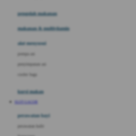
Joie
pengolah makanan
Joolz
Jujube
makanan & multivitamin
K
alat menyusui
Kiddycuts
pompa asi
Kumon
penyimpanan asi
L
cooler bags
Leapfrog
kursi makan
Leclerc
SLOT GACOR
Lee Vierra
Lillebaby
perawatan bayi
Little Bird Told Me
perawatan kulit
Little Miss Janis