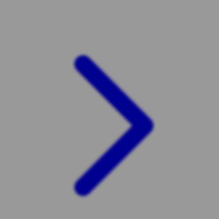
Twistshake
TY Toys
U
V
Veja
Vitaflow
Vtech
W
Waterland
Wellness