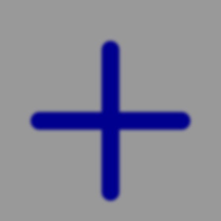
X
Xootz
Y
Yamatoya
Z
Zaxy
Zoggs
0-9
4Moms
59S