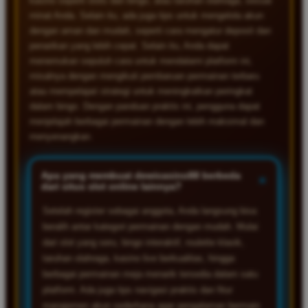
kasino seperti slots dan bingo, atau taruhan olahraga, sesuai
minat Anda. Selain itu, ada juga tips untuk mengelola akun
dengan aman dan mudah, seperti cara mengatur deposit dan
penarikan yang lebih cepat. Selain itu, Anda dapat
menemukan sepuluh cara untuk mendalami platform ini,
misalnya dengan mengikuti pembaruan permainan terbaru
atau mempelajari strategi untuk meningkatkan peringkat
dalam bingo. Dengan panduan praktis ini, pengguna dapat
menjelajah berbagai permainan dengan lebih maksimal dan
menyenangkan.
Apa yang membuat dewicasino88 berbeda
+
dari situs slot online lainnya?
Setelah register sebagai anggota, Anda langsung bisa
beralih antar kategori permainan dengan mudah. Mulai
dari slot yang seru, bingo interaktif, roulette klasik,
taruhan olahraga, kasino live berkualitas, hingga
berbagai permainan meja menarik tersedia dalam satu
platform. Ada juga tips navigasi praktis dan fitur
manajemen akun sederhana agar pengalaman bermain