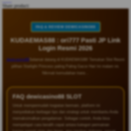
Share product:
FAQ & REVIEW DEWICASINO88
KUDAEMAS88 : ori777 Pasti JP Link
Login Resmi 2026
dewicasino88
Selamat datang di KUDAEMAS88! Temukan Slot Resmi
pilihan Starlight Princess paling Paling Gacor Hari Ini malam ini.
Nikmati kemudahan trans...
FAQ dewicasino88 SLOT
Untuk mempermudah kegiatan bermain, platform ini
menyediakan berbagai tips dan strategi untuk membantu Anda
memaksimalkan pengalaman. Sebagai contoh, Anda bisa
mempelajari cara beralih cepat antara kategori permainan