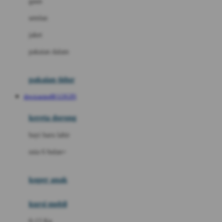
gaun
Dae Organics
setelan
Docare
jaket
Doona
pakaian dalam
Down To Earth
Drew
pakaian tidur
Dr. Brown's
dewicasino88 LOGIN
E
kereta dorong
ELC
bayi baru lahir
Ergobaby
usia 6 bulan+
Expert Care
koper anak
Ezyroller
kursi mobil
F
0-13 Kg