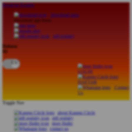
lewati ke Konten
download apps
download app from:
gift registry
Bahasa
ID
LOGIN
DAFTAR
Contact
Us
Toggle Nav
about Kanmo Circle
gift registry
store finder
contact us