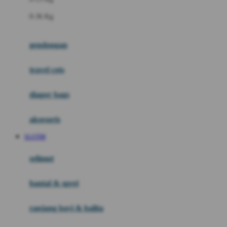
Felt So Sweet
0-36 Kg
Fisher Price
Flipper
gendongan
Friends Of Sally
travel cots
G
diaper bags
Gb
Geko
aksesoris
Graco
SLOT88
Gund
selimut
H
bantal & sprei
Habbie
Haenim
ranjang bayi & balita
Happy Horse