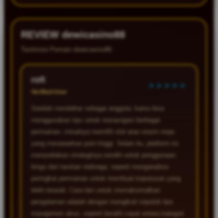
atau melihat promosi terbaru. Platform ini menyediakan
berbagai tips untuk menjelajahi platform. Misalnya,
cepat antara kategori game kasino dan aktivitas terkait
khusus. Selain itu, platform ini juga menyediakan
panduan penggunaan yang aman dan cepat untuk
kamu bisa mencoba strategi baru untuk permainan
olahraga. Anda dapat mengatur akun Anda dengan
pilihan untuk taruhan olahraga, dimana kamu dapat
mengelola akun, beralih antara kategori permainan, dan
bingo atau mempelajari cara menganalisis peringkat
mudah, memeriksa riwayat aktivitas, dan
mengikuti pertandingan favoritmu dan berpartisipasi
REVIEW dewicasino88
melakukan deposit maupun penarikan. Pengguna juga
dalam taruhan olahraga untuk mengambil keputusan
mengoptimalkan pengalaman bermain Anda secara
secara virtual. Untuk pengalaman yang lebih optimal,
bisa mendapatkan bantuan dukungan jika diperlukan.
Testimoni Pemain dewicasino88.
yang lebih tepat. Platform ini juga menyediakan
online. Platform ini juga memberikan informasi terbaru
terdapat tips dan strategi yang bisa kamu gunakan,
informasi tentang cara mengelola poin dan
tentang petunjuk menggunakan fitur-fitur platform dan
seperti mempelajari cara terbaik untuk mengelola
memanfaatkan promosi yang tersedia. Selain itu, kamu
update permainan yang terbaru. Dengan mempelajari
akunmu, mulai dari daftar (register) sebagai anggota
dina
bisa mendapatkan tips untuk navigasi cepat antar
tips dan strategi yang tersedia, Anda dapat
hingga memantau poin atau saldo. Pengguna juga
kategori permainan, seperti dari casino ke olahraga atau
Verified User
memaksimalkan pengalaman bermain dan menjelajahi
dapat dengan mudah beralih antara kategori permainan
sebaliknya. Bagi yang baru bergabung, ada panduan
berbagai macam game yang ditawarkan dengan cara
hanya dalam beberapa klik. Jadi, kamu dapat
mengenai cara daftar dan melakukan deposit serta
yang lebih mudah dan menyenangkan.
menikmati platform ini secara efektif dengan mengikuti
withdrawal dengan aman dan efisien. Dengan
alur penggunaan serta tips yang diberikan, untuk
mempelajari cara-cara ini, kamu akan lebih mudah
pengalaman bermain online yang menyenangkan dan
menikmati beragam game online seperti slot, table
optimal.
games, dan sports betting dengan menciptakan
pengalaman yang menyenangkan dan bermanfaat.