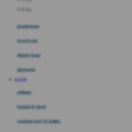
Felt So Sweet
0-36 Kg
Fisher Price
Flipper
gendongan
Friends Of Sally
travel cots
G
diaper bags
Gb
Geko
aksesoris
Graco
SLOT88
Gund
selimut
H
bantal & sprei
Habbie
Haenim
ranjang bayi & balita
Happy Horse