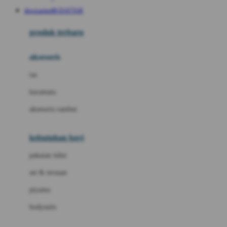
Awan
dewicasino88 DAFTAR
Azetabio
produk terbaru
B
aksesoris
Baabaasheepz
tas
Babiators
kacamata
Baby Dove
aksesoris rambut
Baby Jogger
Baby Rovega
kebutuhan bayi
Babybee
pakaian tidur
Banana Boat
set & terusan
Banz
piyama
Barbie
bodysuits
Beaba