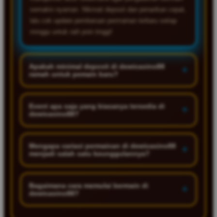
semakin nyaman. Nikmati deposit dan penarikan cepat,
lalu cek update pembaruan permainan terbaru setiap
minggu untuk raih poin tinggi!
Apakah minimal deposit di dewicasino88
+
ramah untuk pemain baru?
Platform ini menyediakan beragam pilihan permainan
online untuk Anda nikmati, mulai dari digital slots dan
Event apa saja yang biasanya tersedia di
+
dewicasino88?
bingo hingga table games dan sports-related gaming.
Sebagai contoh, selain mengakses beragam pilihan
Setelah mendaftar, anggota dapat menggunakan tips
game yang tersedia, Anda juga dapat mempelajari
untuk menavigasi berbagai permainan kasino, slot,
Mengapa variasi permainan di dewicasino88
strategize untuk meningkatkan peluang bermain seperti
+
menjadi salah satu keunggulannya?
bingo, dan taruhan olahraga di platform ini. Misalnya,
menganalisis peringkat permainan untuk membuat
para pemain bisa memilih permainan yang memiliki poin
keputusan lebih hati-hati dalam taruhan olahraga. Cara
Platform ini memungkinkan kamu untuk menjelajahi
tinggi atau strategi seperti menganalisis peringkat
ini dapat membantu Anda lebih menikmati pengalaman
berbagai macam permainan online, seperti slot, bingo,
Bagaimana cara memulai bermain di
permainan dalam kategori olahraga untuk membuat
+
berpartisipasi dalam berbagai macam event olahraga.
dewicasino88?
dan berbagai jenis permainan meja. Misalnya, kamu
keputusan yang lebih hati-hati. Selain itu, pengguna
Selain itu, platform ini menawarkan tips untuk
bisa mencoba slot dengan hadiah-hadiah menarik atau
dapat mengakses tips tentang cara mendaftar gratis
Setelah daftar akun selesai, kamu bisa menggunakan
manajemen akun yang efektif, seperti beralih dengan
menantang dirimu dalam game bingo dengan strategi