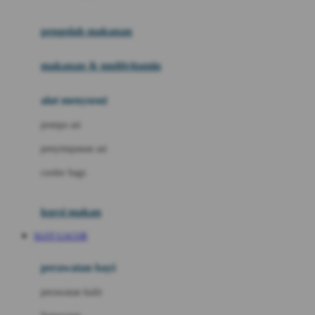
Joie
pengolah makanan
Joolz
Jujube
makanan & multivitamin
K
alat menyusui
Kiddycuts
pompa asi
Kumon
penyimpanan asi
L
cooler bags
Leapfrog
kursi makan
Leclerc
SLOT GACOR
Lee Vierra
Lillebaby
perawatan bayi
Little Bird Told Me
perawatan kulit
Little Miss Janis