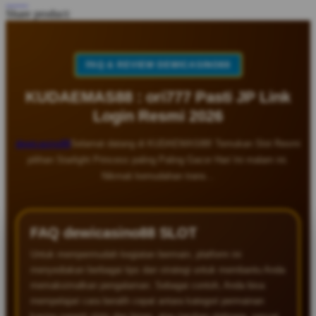
Share product:
FAQ & REVIEW DEWICASINO88
KUDAEMAS88 : ori777 Pasti JP Link
Login Resmi 2026
dewicasino88
Selamat datang di KUDAEMAS88! Temukan Slot Resmi
pilihan Starlight Princess paling Paling Gacor Hari Ini malam ini.
Nikmati kemudahan trans...
FAQ dewicasino88 SLOT
Untuk mempermudah kegiatan bermain, platform ini
menyediakan berbagai tips dan strategi untuk membantu Anda
memaksimalkan pengalaman. Sebagai contoh, Anda bisa
mempelajari cara beralih cepat antara kategori permainan