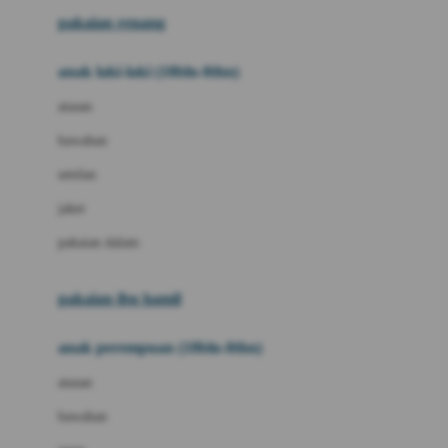
Buggygear
pakaian renang
Bumkins
anak laki-laki (18bln-8thn)
C
atasan
Cetaphil
bawahan
Chicco
setelan
Childlife
jaket
Clevamama
pakaian dalam
Cocolatte
Cottonseeds
pakaian ibu hamil
Cozy N Safe
anak perempuan (18bln-8thn)
Crane
atasan
Cybex
bawahan
D