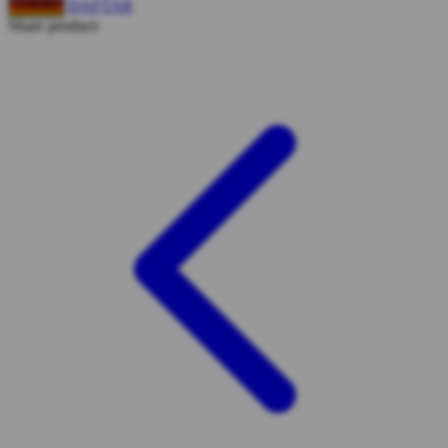
DAFTAR
LOGIN
Squishmallows
Share product:
Starbooks
Stick-O
Stokke
Sudocrem
Sumimo
Sunnylife
Sun-Staches
Swimava
T
Tommee Tippee
Trunki
Tutti Bambini