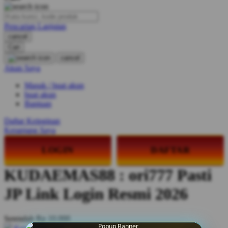
O
Pencarian Lanjutan
Oh Ma Grain
cancel
Okiedog
Cari
cancel
P
Akun Saya
Masuk / buat akun
Peachy
buat akun
Phil & Ted's
Bantuan
Philips Avent
Daftar Keinginan
Keranjang Saya
Pigeon
LOGIN
DAFTAR
Playgro
KUDAEMAS88 : ori777 Pasti
Poled Global
JP Link Login Resmi 2026
Ponycycle
Puma
Serendah
Rp 10.000
Pureats