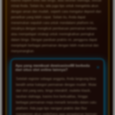
kasino seperti slots dan bingo, atau taruhan olahraga, sesuai
minat Anda. Selain itu, ada juga tips untuk mengelola akun
dengan aman dan mudah, seperti cara mengatur deposit dan
penarikan yang lebih cepat. Selain itu, Anda dapat
menemukan sepuluh cara untuk mendalami platform ini,
misalnya dengan mengikuti pembaruan permainan terbaru
atau mempelajari strategi untuk meningkatkan peringkat
dalam bingo. Dengan panduan praktis ini, pengguna dapat
menjelajah berbagai permainan dengan lebih maksimal dan
menyenangkan.
Apa yang membuat dewicasino88 berbeda
+
dari situs slot online lainnya?
Setelah register sebagai anggota, Anda langsung bisa
beralih antar kategori permainan dengan mudah. Mulai
dari slot yang seru, bingo interaktif, roulette klasik,
taruhan olahraga, kasino live berkualitas, hingga
berbagai permainan meja menarik tersedia dalam satu
platform. Ada juga tips navigasi praktis dan fitur
manajemen akun sederhana agar pengalaman bermain