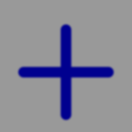
X
Xootz
Y
Yamatoya
Z
Zaxy
Zoggs
0-9
4Moms
59S