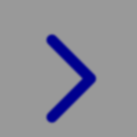
Twistshake
TY Toys
U
V
Veja
Vitaflow
Vtech
W
Waterland
Wellness