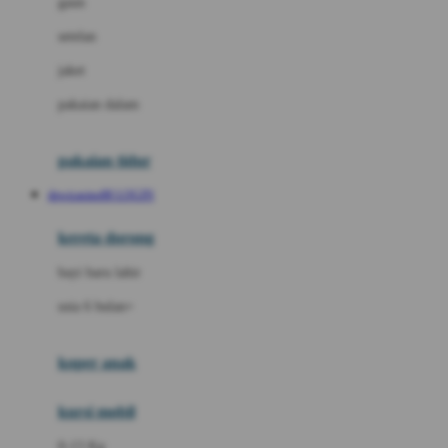
gaun
Dae Organics
setelan
Docare
jaket
Doona
pakaian dalam
Down To Earth
Drew
pakaian tidur
Dr. Brown's
dewicasino88 LOGIN
E
kereta dorong
ELC
bayi baru lahir
Ergobaby
usia 6 bulan+
Expert Care
koper anak
Ezyroller
kursi mobil
F
0-13 Kg