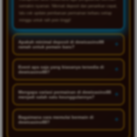
semakin nyaman. Nikmati deposit dan penarikan cepat,
lalu cek update pembaruan permainan terbaru setiap
minggu untuk raih poin tinggi!
Apakah minimal deposit di dewicasino88
+
ramah untuk pemain baru?
Platform ini menyediakan beragam pilihan permainan
online untuk Anda nikmati, mulai dari digital slots dan
Event apa saja yang biasanya tersedia di
+
dewicasino88?
bingo hingga table games dan sports-related gaming.
Sebagai contoh, selain mengakses beragam pilihan
Setelah mendaftar, anggota dapat menggunakan tips
game yang tersedia, Anda juga dapat mempelajari
untuk menavigasi berbagai permainan kasino, slot,
Mengapa variasi permainan di dewicasino88
strategize untuk meningkatkan peluang bermain seperti
+
menjadi salah satu keunggulannya?
bingo, dan taruhan olahraga di platform ini. Misalnya,
menganalisis peringkat permainan untuk membuat
para pemain bisa memilih permainan yang memiliki poin
keputusan lebih hati-hati dalam taruhan olahraga. Cara
Platform ini memungkinkan kamu untuk menjelajahi
tinggi atau strategi seperti menganalisis peringkat
ini dapat membantu Anda lebih menikmati pengalaman
berbagai macam permainan online, seperti slot, bingo,
Bagaimana cara memulai bermain di
permainan dalam kategori olahraga untuk membuat
+
berpartisipasi dalam berbagai macam event olahraga.
dewicasino88?
dan berbagai jenis permainan meja. Misalnya, kamu
keputusan yang lebih hati-hati. Selain itu, pengguna
Selain itu, platform ini menawarkan tips untuk
bisa mencoba slot dengan hadiah-hadiah menarik atau
dapat mengakses tips tentang cara mendaftar gratis
Setelah daftar akun selesai, kamu bisa menggunakan
manajemen akun yang efektif, seperti beralih dengan
menantang dirimu dalam game bingo dengan strategi