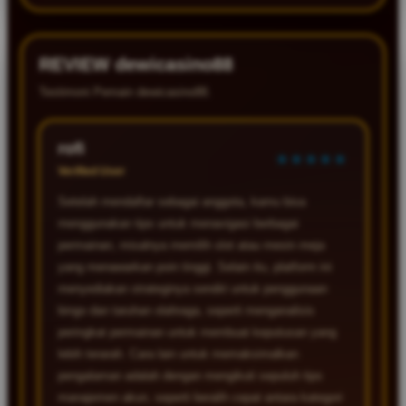
atau melihat promosi terbaru. Platform ini menyediakan
berbagai tips untuk menjelajahi platform. Misalnya,
cepat antara kategori game kasino dan aktivitas terkait
khusus. Selain itu, platform ini juga menyediakan
panduan penggunaan yang aman dan cepat untuk
kamu bisa mencoba strategi baru untuk permainan
olahraga. Anda dapat mengatur akun Anda dengan
pilihan untuk taruhan olahraga, dimana kamu dapat
mengelola akun, beralih antara kategori permainan, dan
bingo atau mempelajari cara menganalisis peringkat
mudah, memeriksa riwayat aktivitas, dan
mengikuti pertandingan favoritmu dan berpartisipasi
REVIEW dewicasino88
melakukan deposit maupun penarikan. Pengguna juga
dalam taruhan olahraga untuk mengambil keputusan
mengoptimalkan pengalaman bermain Anda secara
secara virtual. Untuk pengalaman yang lebih optimal,
bisa mendapatkan bantuan dukungan jika diperlukan.
Testimoni Pemain dewicasino88.
yang lebih tepat. Platform ini juga menyediakan
online. Platform ini juga memberikan informasi terbaru
terdapat tips dan strategi yang bisa kamu gunakan,
informasi tentang cara mengelola poin dan
tentang petunjuk menggunakan fitur-fitur platform dan
seperti mempelajari cara terbaik untuk mengelola
memanfaatkan promosi yang tersedia. Selain itu, kamu
update permainan yang terbaru. Dengan mempelajari
akunmu, mulai dari daftar (register) sebagai anggota
dina
bisa mendapatkan tips untuk navigasi cepat antar
tips dan strategi yang tersedia, Anda dapat
hingga memantau poin atau saldo. Pengguna juga
kategori permainan, seperti dari casino ke olahraga atau
Verified User
memaksimalkan pengalaman bermain dan menjelajahi
dapat dengan mudah beralih antara kategori permainan
sebaliknya. Bagi yang baru bergabung, ada panduan
berbagai macam game yang ditawarkan dengan cara
hanya dalam beberapa klik. Jadi, kamu dapat
mengenai cara daftar dan melakukan deposit serta
yang lebih mudah dan menyenangkan.
menikmati platform ini secara efektif dengan mengikuti
withdrawal dengan aman dan efisien. Dengan
alur penggunaan serta tips yang diberikan, untuk
mempelajari cara-cara ini, kamu akan lebih mudah
pengalaman bermain online yang menyenangkan dan
menikmati beragam game online seperti slot, table
optimal.
games, dan sports betting dengan menciptakan
pengalaman yang menyenangkan dan bermanfaat.