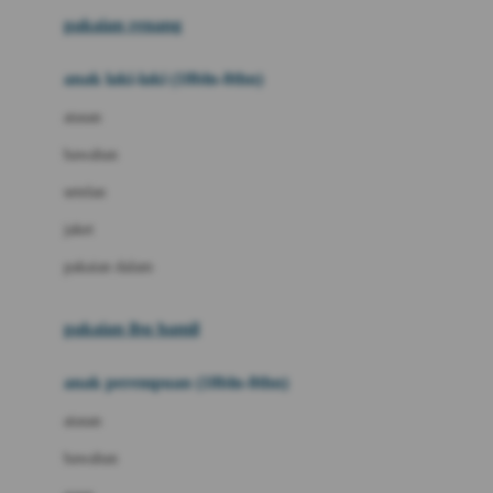
Buggygear
pakaian renang
Bumkins
anak laki-laki (18bln-8thn)
C
atasan
Cetaphil
bawahan
Chicco
setelan
Childlife
jaket
Clevamama
pakaian dalam
Cocolatte
Cottonseeds
pakaian ibu hamil
Cozy N Safe
anak perempuan (18bln-8thn)
Crane
atasan
Cybex
bawahan
D