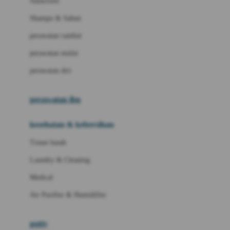
Sunscreen
London Taxi
Shampo & Sabun
Love To Dream
perawatan rambut
perawatan mulut
M
perawatan diri
Magformers
Mama's Choice
perawatan ibu
Mamas&Papas
kesehatan & kebersihan
Mamaway
Tissue basah
Maxi Cosi
Laundry & Cleaning
Megabloks
Medical
Micro
Air Purifier & Humidifier
MiDeer
Mimi & Lula
potty