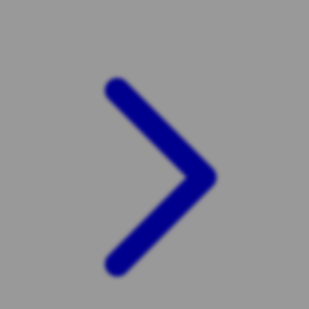
Twistshake
TY Toys
U
V
Veja
Vitaflow
Vtech
W
Waterland
Wellness