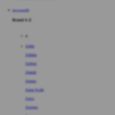
dewicasino88
Brand A-Z
A
Addo
Adidas
Airfree
Alamii
Amara
Aqua Scale
Asics
Aveeno