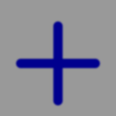
X
Xootz
Y
Yamatoya
Z
Zaxy
Zoggs
0-9
4Moms
59S