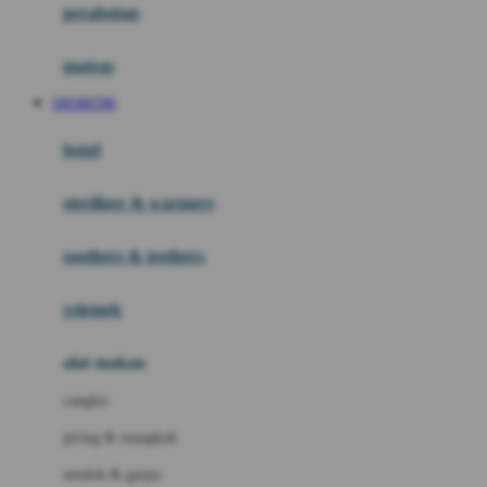
perabotan
Happy Tummy
Hauck
matras
Havaianas
SBOBET88
Hegen
botol
Hot Wheels
sterilizer & warmers
Hybrid
soothers & teethers
I
Inlacta DHA
celemek
Interlac
alat makan
Ivenet
cangkir
J
piring & mangkuk
Jack N Jill
sendok & garpu