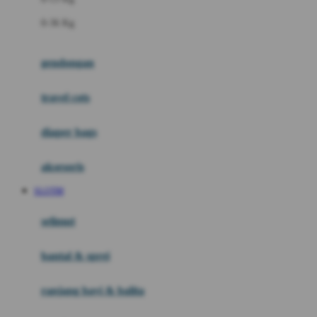
Felt So Sweet
0-36 Kg
Fisher Price
Flipper
gendongan
Friends Of Sally
travel cots
G
diaper bags
Gb
Geko
aksesoris
Graco
SLOT88
Gund
selimut
H
bantal & sprei
Habbie
Haenim
ranjang bayi & balita
Happy Horse