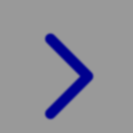
Twistshake
TY Toys
U
V
Veja
Vitaflow
Vtech
W
Waterland
Wellness