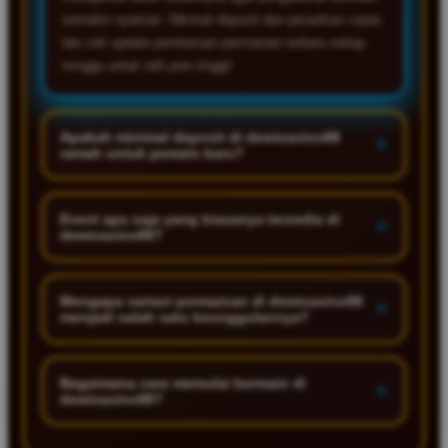
semakin nyaman. Nikmati deposit dan penarikan cepat,
lalu cek update pembaruan permainan terbaru setiap
minggu untuk raih poin tinggi!
Apakah minimal deposit di dewicasino88
+
ramah untuk pemain baru?
Platform ini menyediakan beragam pilihan permainan
online untuk Anda nikmati, mulai dari digital slots dan
Event apa saja yang biasanya tersedia di
+
dewicasino88?
bingo hingga table games dan sports-related gaming.
Sebagai contoh, selain mengakses beragam pilihan
Setelah mendaftar, anggota dapat menggunakan tips
game yang tersedia, Anda juga dapat mempelajari
untuk menavigasi berbagai permainan kasino, slot,
Mengapa variasi permainan di dewicasino88
strategize untuk meningkatkan peluang bermain seperti
+
menjadi salah satu keunggulannya?
bingo, dan taruhan olahraga di platform ini. Misalnya,
menganalisis peringkat permainan untuk membuat
para pemain bisa memilih permainan yang memiliki poin
keputusan lebih hati-hati dalam taruhan olahraga. Cara
Platform ini memungkinkan kamu untuk menjelajahi
tinggi atau strategi seperti menganalisis peringkat
ini dapat membantu Anda lebih menikmati pengalaman
berbagai macam permainan online, seperti slot, bingo,
Bagaimana cara memulai bermain di
permainan dalam kategori olahraga untuk membuat
+
berpartisipasi dalam berbagai macam event olahraga.
dewicasino88?
dan berbagai jenis permainan meja. Misalnya, kamu
keputusan yang lebih hati-hati. Selain itu, pengguna
Selain itu, platform ini menawarkan tips untuk
bisa mencoba slot dengan hadiah-hadiah menarik atau
dapat mengakses tips tentang cara mendaftar gratis
Setelah daftar akun selesai, kamu bisa menggunakan
manajemen akun yang efektif, seperti beralih dengan
menantang dirimu dalam game bingo dengan strategi