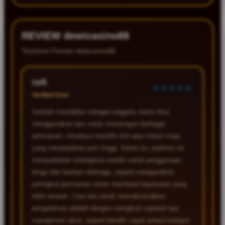
atau melihat promosi terbaru. Platform ini menyediakan
berbagai tips untuk menjelajahi platform. Misalnya,
cepat antara kategori game kasino dan aktivitas terkait
khusus. Selain itu, platform ini juga menyediakan
panduan penggunaan yang aman dan cepat untuk
kamu bisa mencoba strategi baru untuk permainan
olahraga. Anda dapat mengatur akun Anda dengan
pilihan untuk taruhan olahraga, dimana kamu dapat
mengelola akun, beralih antara kategori permainan, dan
bingo atau mempelajari cara menganalisis peringkat
mudah, memeriksa riwayat aktivitas, dan
mengikuti pertandingan favoritmu dan berpartisipasi
REVIEW dewicasino88
melakukan deposit maupun penarikan. Pengguna juga
dalam taruhan olahraga untuk mengambil keputusan
mengoptimalkan pengalaman bermain Anda secara
secara virtual. Untuk pengalaman yang lebih optimal,
bisa mendapatkan bantuan dukungan jika diperlukan.
Testimoni Pemain dewicasino88.
yang lebih tepat. Platform ini juga menyediakan
online. Platform ini juga memberikan informasi terbaru
terdapat tips dan strategi yang bisa kamu gunakan,
informasi tentang cara mengelola poin dan
tentang petunjuk menggunakan fitur-fitur platform dan
seperti mempelajari cara terbaik untuk mengelola
memanfaatkan promosi yang tersedia. Selain itu, kamu
update permainan yang terbaru. Dengan mempelajari
akunmu, mulai dari daftar (register) sebagai anggota
dina
bisa mendapatkan tips untuk navigasi cepat antar
tips dan strategi yang tersedia, Anda dapat
hingga memantau poin atau saldo. Pengguna juga
kategori permainan, seperti dari casino ke olahraga atau
Verified User
memaksimalkan pengalaman bermain dan menjelajahi
dapat dengan mudah beralih antara kategori permainan
sebaliknya. Bagi yang baru bergabung, ada panduan
berbagai macam game yang ditawarkan dengan cara
hanya dalam beberapa klik. Jadi, kamu dapat
mengenai cara daftar dan melakukan deposit serta
yang lebih mudah dan menyenangkan.
menikmati platform ini secara efektif dengan mengikuti
withdrawal dengan aman dan efisien. Dengan
alur penggunaan serta tips yang diberikan, untuk
mempelajari cara-cara ini, kamu akan lebih mudah
pengalaman bermain online yang menyenangkan dan
menikmati beragam game online seperti slot, table
optimal.
games, dan sports betting dengan menciptakan
pengalaman yang menyenangkan dan bermanfaat.