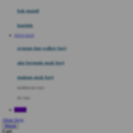
Mini Monkey
Moby
bak mandi
Momami
handuk
Mothercare
SITUS SLOT
Mustela
ayunan dan walker bayi
My Buddy Tag
My K
alas bermain anak bayi
N
mainan anak bayi
Naif
mothercare toys
Nike
elc toys
Nordic Natural
SLOT
Nuby
Akun Saya
Nuna
Masuk
Cari