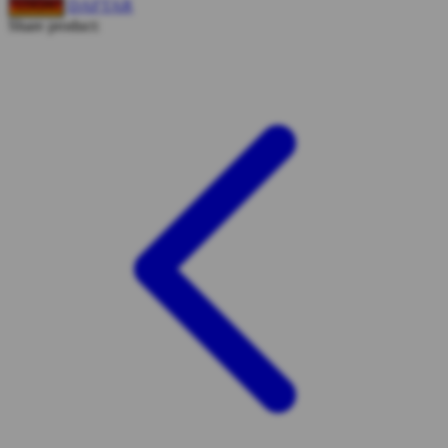
DAFTAR
LOGIN
Squishmallows
Share product:
Starbooks
Stick-O
Stokke
Sudocrem
Sumimo
Sunnylife
Sun-Staches
Swimava
T
Tommee Tippee
Trunki
Tutti Bambini