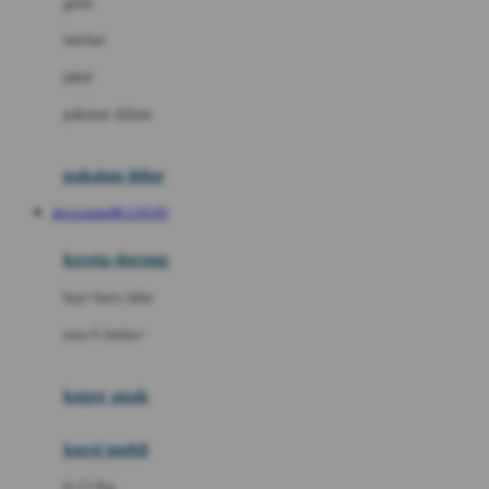
gaun
Dae Organics
setelan
Docare
jaket
Doona
pakaian dalam
Down To Earth
Drew
pakaian tidur
Dr. Brown's
dewicasino88 LOGIN
E
kereta dorong
ELC
bayi baru lahir
Ergobaby
usia 6 bulan+
Expert Care
koper anak
Ezyroller
kursi mobil
F
0-13 Kg