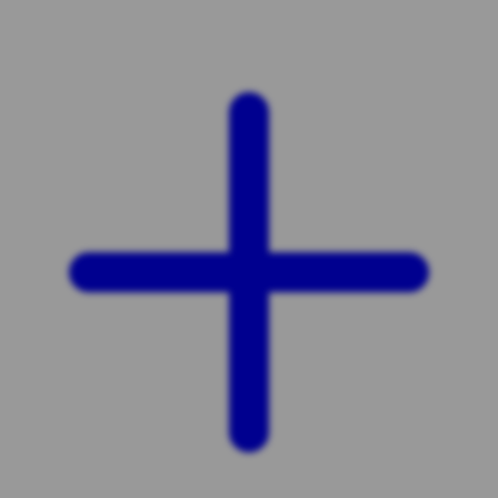
X
Xootz
Y
Yamatoya
Z
Zaxy
Zoggs
0-9
4Moms
59S