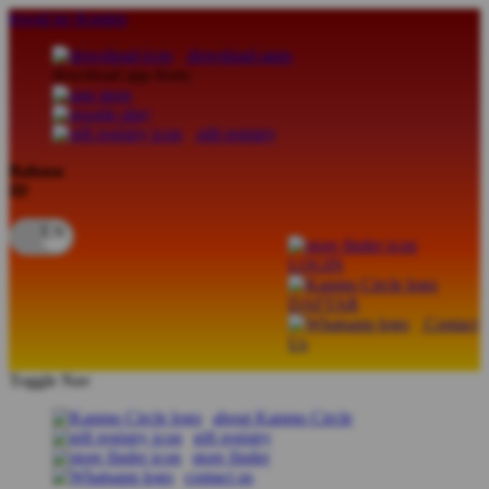
lewati ke Konten
download apps
download app from:
gift registry
Bahasa
ID
LOGIN
DAFTAR
Contact
Us
Toggle Nav
about Kanmo Circle
gift registry
store finder
contact us