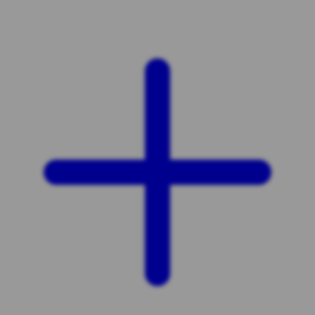
X
Xootz
Y
Yamatoya
Z
Zaxy
Zoggs
0-9
4Moms
59S