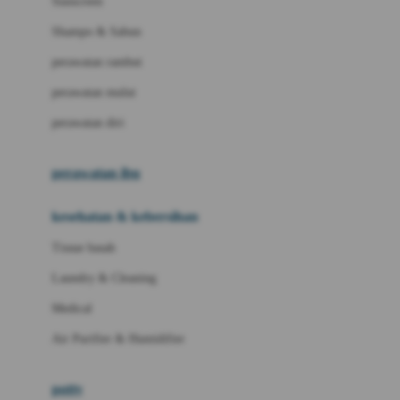
Sunscreen
London Taxi
Shampo & Sabun
Love To Dream
perawatan rambut
perawatan mulut
M
perawatan diri
Magformers
Mama's Choice
perawatan ibu
Mamas&Papas
kesehatan & kebersihan
Mamaway
Tissue basah
Maxi Cosi
Laundry & Cleaning
Megabloks
Medical
Micro
Air Purifier & Humidifier
MiDeer
Mimi & Lula
potty