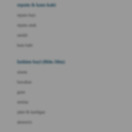
Beauty Barn
sepatu & kaus kaki
Bio Oil
sepatu bayi
Biolane
sepatu anak
Bite Fighters
sandal
Bizzi Growin
kaus kaki
Blackmores
fashion bayi (0bln-3thn)
Blooming Marvellous
atasan
Bonnels
bawahan
Bravado
gaun
Bruder
setelan
Brush Baby
jaket & kardigan
Buds Organics
aksesoris
Bugaboo