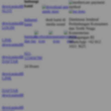
Perlindungan Konsumen
kami
media sosial
LOGIN
dan Tertib Niaga
Kementerian
bantuan
Perdagangan RI
LINK
dan faq
WhatsApp: +62 812
dewicasino88
1021 3625
021-
dewicasino88
123456789
DAFTAR
24 Hours
dewicasino88
LINK
DAFTAR
dewicasino88
dewicasino88
TOGEL
SITUS
dewicasino88