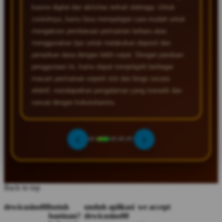
menawarkan panduan tentang cara mudah mengelola
akun, seperti beralih cepat antara kategori permainan
atau memeriksa riwayat aktivitas secara teratur.
Jangan lupa, akses update terbaru untuk menikmati
permainan baru dan fitur-fitur menarik!
‹
›
Back to top
dewicasino88
butuh
unduh aplikasi
we accept
bantuan?
dewicasino88
hubungi
kami
dewicasino88
SLOT
Direktorat Jenderal
hubungi
ikuti kami di
dewicasino88