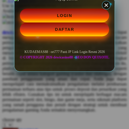
Earn
1.000.000
-
100.000.000
Bonus
Use Installment Options from
.
Laarn more
Q
Available for :
LOGIN
home delivery
QV Baby
store pickup
DAFTAR
dewicasino88
Setelah Anda mendaftar sebagai anggota, Anda dapat
R
menggunakan tips yang tersedia untuk menavigasi berbagai macam
permainan, seperti slot dan games meja, untuk meningkatkan
Real Shades
pengalaman online Anda. Misalnya, pilihlah permainan yang
KUDAEMAS88 : ori777 Pasti JP Link Login Resmi 2026
menawarkan poin tinggi atau coba strategi untuk penggunaan efektif
Red Castle
© COPYRIGHT 2026 dewicasino88 - SEO DON QUIXOTE.
di bingo dan taruhan olahraga, seperti menganalisis peringkat
permainan untuk membuat keputusan yang lebih hati-hati. Selain itu,
Ribbon Madness
platform ini menyediakan ten tips untuk pengelolaan akun, seperti
beralih cepat antara kategori gaming (casino dan olahraga), dengan
S
panduan penggunaan yang aman dan cepat. Anda juga dapat
mempelajari cara memaksimalkan pengalaman melalui pembaruan
Sebamed
permainan terbaru atau tips untuk proses deposit dan penarikan yang
lebih efisien. Gunakan tips ini untuk menjelajahi berbagai macam
Silver Cross
permainan seperti slot, bingo, dan game meja, serta nikmati platform
yang ramah pengguna dan penuh dengan strategi untuk membuat
Simply Idea
pengalaman gaming Anda semakin menyenangkan.
Skip Hop
choose qty
Spectra