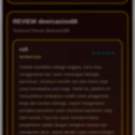
atau melihat promosi terbaru. Platform ini menyediakan
berbagai tips untuk menjelajahi platform. Misalnya,
cepat antara kategori game kasino dan aktivitas terkait
khusus. Selain itu, platform ini juga menyediakan
panduan penggunaan yang aman dan cepat untuk
kamu bisa mencoba strategi baru untuk permainan
olahraga. Anda dapat mengatur akun Anda dengan
pilihan untuk taruhan olahraga, dimana kamu dapat
mengelola akun, beralih antara kategori permainan, dan
bingo atau mempelajari cara menganalisis peringkat
mudah, memeriksa riwayat aktivitas, dan
mengikuti pertandingan favoritmu dan berpartisipasi
REVIEW dewicasino88
melakukan deposit maupun penarikan. Pengguna juga
dalam taruhan olahraga untuk mengambil keputusan
mengoptimalkan pengalaman bermain Anda secara
secara virtual. Untuk pengalaman yang lebih optimal,
bisa mendapatkan bantuan dukungan jika diperlukan.
Testimoni Pemain dewicasino88.
yang lebih tepat. Platform ini juga menyediakan
online. Platform ini juga memberikan informasi terbaru
terdapat tips dan strategi yang bisa kamu gunakan,
informasi tentang cara mengelola poin dan
tentang petunjuk menggunakan fitur-fitur platform dan
seperti mempelajari cara terbaik untuk mengelola
memanfaatkan promosi yang tersedia. Selain itu, kamu
update permainan yang terbaru. Dengan mempelajari
akunmu, mulai dari daftar (register) sebagai anggota
dina
bisa mendapatkan tips untuk navigasi cepat antar
★★★★★
tips dan strategi yang tersedia, Anda dapat
hingga memantau poin atau saldo. Pengguna juga
Verified User
kategori permainan, seperti dari casino ke olahraga atau
memaksimalkan pengalaman bermain dan menjelajahi
dapat dengan mudah beralih antara kategori permainan
sebaliknya. Bagi yang baru bergabung, ada panduan
Setelah mengunduh aplikasi dan mendaftar menjadi
berbagai macam game yang ditawarkan dengan cara
hanya dalam beberapa klik. Jadi, kamu dapat
mengenai cara daftar dan melakukan deposit serta
yang lebih mudah dan menyenangkan.
anggota, kamu bisa memulai petualangan seru di dunia
menikmati platform ini secara efektif dengan mengikuti
withdrawal dengan aman dan efisien. Dengan
online casino ini! Platform ini menyediakan beragam
alur penggunaan serta tips yang diberikan, untuk
mempelajari cara-cara ini, kamu akan lebih mudah
permainan seperti slot, bingo, dan berbagai jenis game
pengalaman bermain online yang menyenangkan dan
menikmati beragam game online seperti slot, table
optimal.
meja. Misalnya, untuk kamu penggemar olahraga,
games, dan sports betting dengan menciptakan
tersedia juga sports-related gaming untuk memuaskan
pengalaman yang menyenangkan dan bermanfaat.
semangatmu. Untuk memaksimalkan pengalaman
bermain, cobalah tips dan strategi yang tersedia, salah
satunya adalah analisa peringkat permainan agar
keputusanmu lebih tepat. Selain itu, platform ini juga