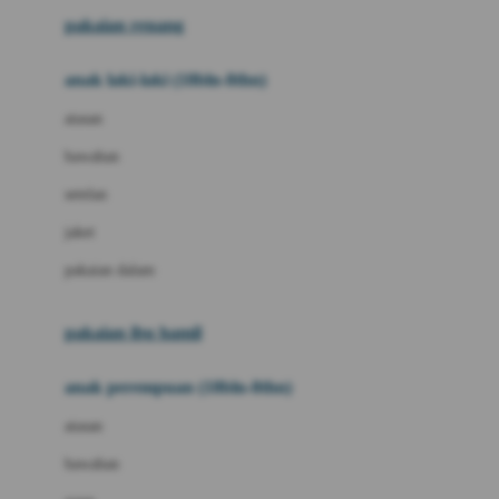
Buggygear
pakaian renang
Bumkins
anak laki-laki (18bln-8thn)
C
atasan
Cetaphil
bawahan
Chicco
setelan
Childlife
jaket
Clevamama
pakaian dalam
Cocolatte
Cottonseeds
pakaian ibu hamil
Cozy N Safe
anak perempuan (18bln-8thn)
Crane
atasan
Cybex
bawahan
D