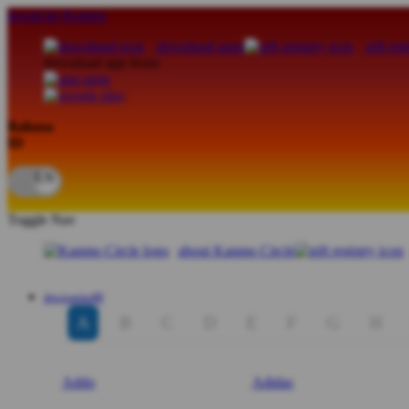
lewati ke Konten
download apps
gift reg
download app from:
Bahasa
ID
Toggle Nav
about Kanmo Circle
dewicasino88
A
B
C
D
E
F
G
H
Addo
Adidas