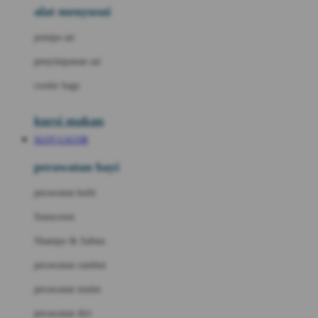
alat menyusui
pompa asi
penyimpanan asi
cooler bags
kursi makan
SLOT GACOR
perawatan bayi
perawatan kulit
Sunscreen
Shampo & Sabun
perawatan rambut
perawatan mulut
perawatan diri