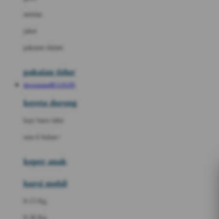
setelan
jaket
pakaian dalam
pakaian tidur
dewicasino88 LOGIN
kereta dorong
bayi baru lahir
usia 6 bulan+
koper anak
kursi mobil
0-13 Kg
0-36 Kg