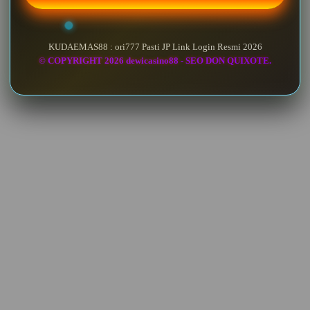
KUDAEMAS88 : ori777 Pasti JP Link Login Resmi 2026
© COPYRIGHT 2026 dewicasino88 - SEO DON QUIXOTE.